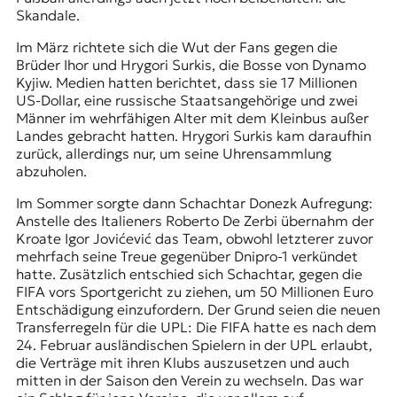
Skandale.
Im März richtete sich die Wut der Fans gegen die
Brüder Ihor und Hrygori Surkis, die Bosse von Dynamo
Kyjiw. Medien hatten berichtet, dass sie 17 Millionen
US-Dollar, eine russische Staatsangehörige und zwei
Männer im wehrfähigen Alter mit dem Kleinbus außer
Landes gebracht hatten. Hrygori Surkis kam daraufhin
zurück, allerdings nur, um seine Uhrensammlung
abzuholen.
Im Sommer sorgte dann Schachtar Donezk Aufregung:
Anstelle des Italieners Roberto De Zerbi übernahm der
Kroate Igor Jovićević das Team, obwohl letzterer zuvor
mehrfach seine Treue gegenüber Dnipro-1 verkündet
hatte. Zusätzlich entschied sich Schachtar, gegen die
FIFA vors Sportgericht zu ziehen, um 50 Millionen Euro
Entschädigung einzufordern. Der Grund seien die neuen
Transferregeln für die UPL: Die FIFA hatte es nach dem
24. Februar ausländischen Spielern in der UPL erlaubt,
die Verträge mit ihren Klubs auszusetzen und auch
mitten in der Saison den Verein zu wechseln. Das war