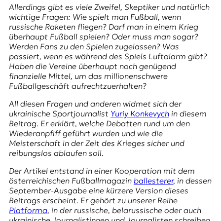
E
Allerdings gibt es viele Zweifel, Skeptiker und natürlich
K
wichtige Fragen: Wie spielt man Fußball, wenn
russische Raketen fliegen? Darf man in einem Krieg
O
überhaupt Fußball spielen? Oder muss man sogar?
Werden Fans zu den Spielen zugelassen? Was
D
passiert, wenn es während des Spiels Luftalarm gibt?
Haben die Vereine überhaupt noch genügend
E
finanzielle Mittel, um das millionenschwere
Fußballgeschäft aufrechtzuerhalten?
R
All diesen Fragen und anderen widmet sich der
ukrainische Sportjournalist
Yuriy Konkevych
in diesem
Beitrag. Er erklärt, welche Debatten rund um den
W
Wiederanpfiff geführt wurden und wie die
i
Meisterschaft in der Zeit des Krieges sicher und
s
reibungslos ablaufen soll.
s
e
Der Artikel entstand in einer Kooperation mit dem
n
österreichischen Fußballmagazin
ballesterer
, in dessen
,
September-Ausgabe eine kürzere Version dieses
J
Beitrags erscheint. Er gehört zu unserer Reihe
o
Platforma
, in der russische, belarussische oder auch
u
ukrainische Journalistinnen und Journalisten schreiben