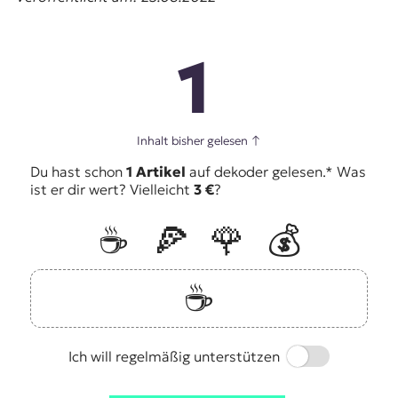
1
Inhalt bisher gelesen
↑
Du hast schon
1 Artikel
auf dekoder gelesen.* Was
ist er dir wert? Vielleicht
3 €
?
☕️
🍕
🌹
💰
☕️
Switch
Ich will regelmäßig unterstützen