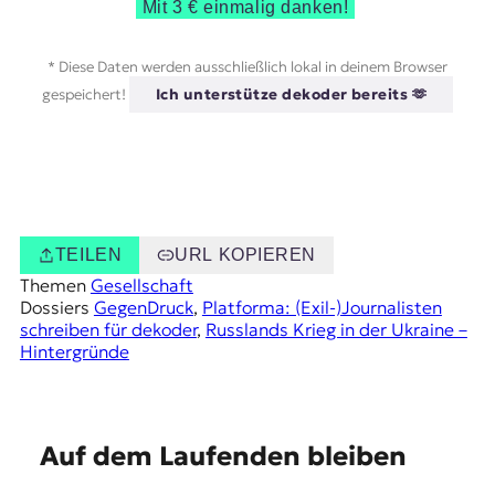
Mit 3 € einmalig danken!
* Diese Daten werden ausschließlich lokal in deinem Browser
gespeichert!
Ich unterstütze dekoder bereits 🫶
TEILEN
URL KOPIEREN
Themen
Gesellschaft
Dossiers
GegenDruck
, 
Platforma: (Exil-)Journalisten
schreiben für dekoder
, 
Russlands Krieg in der Ukraine –
Hintergründe
E
Auf dem Laufenden bleiben
m