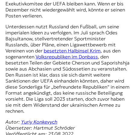
Exekutivkomitee der UEFA bleiben kann. Wenn er bis
Dezember nicht wiedergewählt wird, könnte er seinen
Posten verlieren.
Unterdessen nutzt Russland den Fußball, um seine
imperialen Ideen zu verfolgen. Im Juli sprach Odes
Bajsultanow, stellvertretender Sportminister
Russlands, über Pläne, einen Ligawettbewerb mit
Vereinen von der
besetzten Halbinsel Krim
, aus den
sogenannten
Volksrepubliken im Donbass
, den
besetzten Teilen der Gebiete Cherson und Saporishshja
sowie aus Abchasien und Südossetien zu veranstalten.
Den Russen ist klar, dass sie sich damit weitere
Sanktionen der UEFA einhandeln könnten, daher wird
diese Sonderliga für „befreundete Republiken“ in einem
Format angekündigt, das keine russische Beteiligung
vorsieht. Die Liga soll 2023 starten, doch zuvor haben
sie mit dem Widerstand der ukrainischen Armee zu
rechnen.
Autor:
Yuriy Konkevych
Übersetzer: Hartmut Schröder
Veröffentlicht am: 23.08.2022