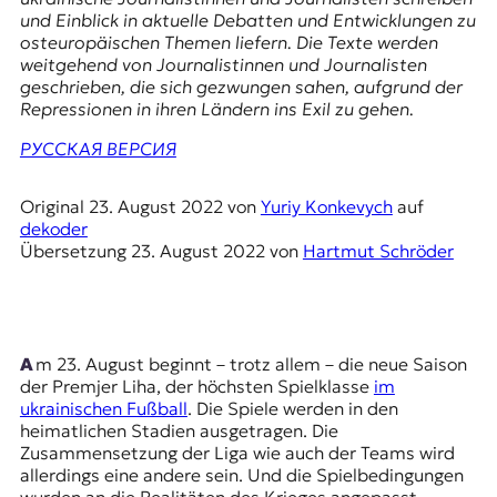
r
und Einblick in aktuelle Debatten und Entwicklungen zu
n
osteuropäischen Themen liefern. Die Texte werden
a
weitgehend von Journalistinnen und Journalisten
l
geschrieben, die sich gezwungen sahen, aufgrund der
i
Repressionen in ihren Ländern ins Exil zu gehen.
s
m
РУССКАЯ ВЕРСИЯ
u
s
u
Original
23. August 2022
von
Yuriy Konkevych
auf
n
dekoder
d
Übersetzung
23. August 2022
von
Hartmut Schröder
M
e
d
i
e
Am 23. August beginnt – trotz allem – die neue Saison
n
der Premjer Liha, der höchsten Spielklasse
im
k
ukrainischen Fußball
. Die Spiele werden in den
o
heimatlichen Stadien ausgetragen. Die
m
Zusammensetzung der Liga wie auch der Teams wird
p
allerdings eine andere sein. Und die Spielbedingungen
e