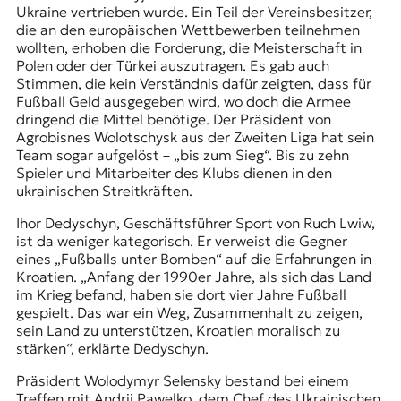
Ukraine vertrieben wurde. Ein Teil der Vereinsbesitzer,
die an den europäischen Wettbewerben teilnehmen
wollten, erhoben die Forderung, die Meisterschaft in
Polen oder der Türkei auszutragen. Es gab auch
Stimmen, die kein Verständnis dafür zeigten, dass für
Fußball Geld ausgegeben wird, wo doch die Armee
dringend die Mittel benötige. Der Präsident von
Agrobisnes Wolotschysk aus der Zweiten Liga hat sein
Team sogar aufgelöst – „bis zum Sieg“. Bis zu zehn
Spieler und Mitarbeiter des Klubs dienen in den
ukrainischen Streitkräften.
Ihor Dedyschyn, Geschäftsführer Sport von Ruch Lwiw,
ist da weniger kategorisch. Er verweist die Gegner
eines „Fußballs unter Bomben“ auf die Erfahrungen in
Kroatien. „Anfang der 1990er Jahre, als sich das Land
im Krieg befand, haben sie dort vier Jahre Fußball
gespielt. Das war ein Weg, Zusammenhalt zu zeigen,
sein Land zu unterstützen, Kroatien moralisch zu
stärken“, erklärte Dedyschyn.
Präsident Wolodymyr Selensky bestand bei einem
Treffen mit Andrij Pawelko, dem Chef des Ukrainischen