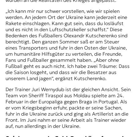
wurden an die Realitäten des Krieges angepasst.
t
„Ich kann mir nur schwer vorstellen, wie wir spielen
e
werden. An jedem Ort der Ukraine kann jederzeit eine
n
Rakete einschlagen. Kann gut sein, dass du losläufst
z
und es nicht in den Luftschutzkeller schaffst.“ Diese
z
Bedenken des Fußballers Olexandr Kutscherenko sind
u
berechtigt. Den ganzen Sommer saß er am Steuer
O
eines Transporters und fuhr in den Osten der Ukraine,
s
um humanitäre Hilfsgüter zu verteilen, die Freunde,
t
Fans und Fußballer gesammelt haben. „Aber ohne
e
Fußball geht es auch nicht. Ich habe zwei Träume: Dass
u
die Saison losgeht, und dass wir die Besatzer aus
r
unserem Land jagen“, ergänzt Kutscherenko.
o
p
Der Trainer Juri Wernydub ist der gleichen Ansicht. Sein
a
Team von Sheriff Tiraspol aus Moldau spielte am 24.
.
Februar in der Europaliga gegen Braga in Portugal. Als
er vom Kriegsbeginn erfuhr, packte er seine Sachen,
fuhr in die Ukraine zurück und ging als Artillerist an die
Front. Im Juni nahm er seine Arbeit als Trainer wieder
auf, nun allerdings in der Ukraine.