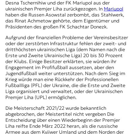
Desna Tschernihiw und der FK Mariupol aus der
ukrainischen Premjer Liha zurückgezogen. In
Mariupol
haben die Russen Asowstal zerbombt, das Stahlwerk,
das Rinat Achmetow gehörte, dem Eigentümer und
Präsidenten des großen FK Schachtar Donezk.
Aufgrund der finanziellen Probleme der Vereinsbesitzer
oder der zerstörten Infrastruktur fehlen der zweit- und
dritthöchsten ukrainischen Liga (dem Namen nach die
Erste und Zweite Ukrainische Liga) 20 bis 30 Prozent
der Klubs. Einige Besitzer erklärten, sie würden ihr
Engagement im Profifußball aussetzen, aber den
Jugendfußball weiter unterstützen. Nach dem Sieg im
Krieg würde man eine Rückkehr der Professionellen
Fußballliga (PFL) der Ukraine, die die Erste und Zweite
Liga organisiert und verwaltet, oder der Ukrainischen
Premjer Liha (UPL) ermöglichen.
Die Meisterschaft 2021/22 wurde bekanntlich
abgebrochen, der Meistertitel nicht vergeben Die
Entscheidung über einen Wiederbeginn der Premjer
Liha reifte Ende März 2022 heran, als die russische
Armee aus dem Kyjiwer Umland und dem Norden der