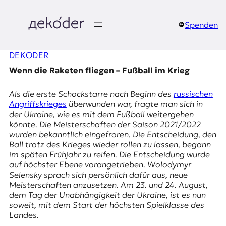
Zum
Inhalt
springen
Spenden
д
DEKODER
e
Wenn die Raketen fliegen – Fußball im Krieg
k
Als die erste Schockstarre nach Beginn des
russischen
o
Angriffskrieges
überwunden war, fragte man sich in
der Ukraine, wie es mit dem Fußball weitergehen
d
könnte. Die Meisterschaften der Saison 2021/2022
wurden bekanntlich eingefroren. Die Entscheidung, den
e
Ball trotz des Krieges wieder rollen zu lassen, begann
im späten Frühjahr zu reifen. Die Entscheidung wurde
r
auf höchster Ebene vorangetrieben. Wolodymyr
Selensky sprach sich persönlich dafür aus, neue
|
Meisterschaften anzusetzen. Am 23. und 24. August,
dem Tag der Unabhängigkeit der Ukraine, ist es nun
D
soweit, mit dem Start der höchsten Spielklasse des
Landes.