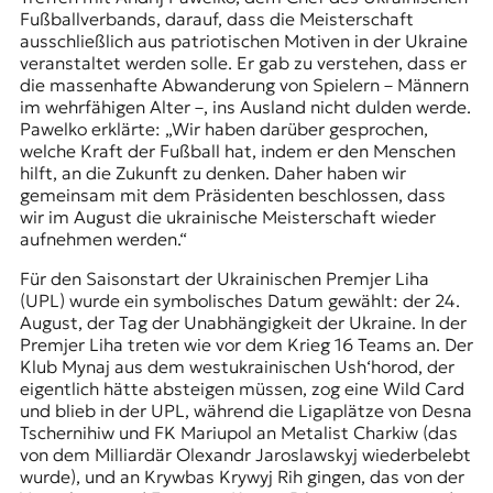
Fußballverbands, darauf, dass die Meisterschaft
ausschließlich aus patriotischen Motiven in der Ukraine
veranstaltet werden solle. Er gab zu verstehen, dass er
die massenhafte Abwanderung von Spielern – Männern
im wehrfähigen Alter –, ins Ausland nicht dulden werde.
Pawelko erklärte: „Wir haben darüber gesprochen,
welche Kraft der Fußball hat, indem er den Menschen
hilft, an die Zukunft zu denken. Daher haben wir
gemeinsam mit dem Präsidenten beschlossen, dass
wir im August die ukrainische Meisterschaft wieder
aufnehmen werden.“
Für den Saisonstart der Ukrainischen Premjer Liha
(UPL) wurde ein symbolisches Datum gewählt: der 24.
August, der Tag der Unabhängigkeit der Ukraine. In der
Premjer Liha treten wie vor dem Krieg 16 Teams an. Der
Klub Mynaj aus dem westukrainischen Ush‘horod, der
eigentlich hätte absteigen müssen, zog eine Wild Card
und blieb in der UPL, während die Ligaplätze von Desna
Tschernihiw und FK Mariupol an Metalist Charkiw (das
von dem Milliardär Olexandr Jaroslawskyj wiederbelebt
wurde), und an Krywbas Krywyj Rih gingen, das von der