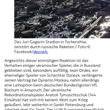
Das Juri Gagarin-Stadion in Tschernihiw,
zerstört durch russische Raketen / Foto ©
Facebook/
desnafc
Angesichts dieser einmütigen Reaktion ist das
Verhalten einiger ukrainischer Spieler, die in Russland
geblieben sind, besonders auffällig. Iwan Ordez, ein
ehemaliger Spieler von Schachtar Donezk, verlängerte
seinen Vertrag bei Dynamo Moskau, nahm allerdings
eine Leihoption beim deutschen Bundesligisten VfL
Bochum in Anspruch. Der ukrainische
Rekordnationalspieler Anatoli Tymoschtschuk (144
Einsätze) hat sich mit keinem Wort zum Krieg
geäußert, lebt weiterhin in Sankt Petersburg und
arbeitet dort für
Zenit
. Der U-19-Europameister Wytali