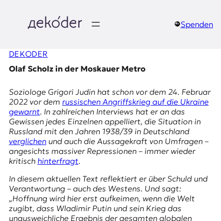
Zum
Inhalt
springen
Spenden
д
DEKODER
e
Olaf Scholz in der Moskauer Metro
k
Soziologe Grigori Judin hat schon vor dem 24. Februar
o
2022 vor dem
russischen Angriffskrieg auf die Ukraine
gewarnt
. In zahlreichen Interviews hat er an das
d
Gewissen jedes Einzelnen appelliert, die Situation in
Russland mit den Jahren 1938/39 in Deutschland
e
verglichen
und auch die Aussagekraft von Umfragen –
angesichts massiver Repressionen – immer wieder
r
kritisch
hinterfragt
.
|
In diesem aktuellen Text reflektiert er über Schuld und
Verantwortung – auch des Westens. Und sagt:
D
„Hoffnung wird hier erst aufkeimen, wenn die Welt
zugibt, dass Wladimir Putin und sein Krieg das
unausweichliche Ergebnis der gesamten globalen