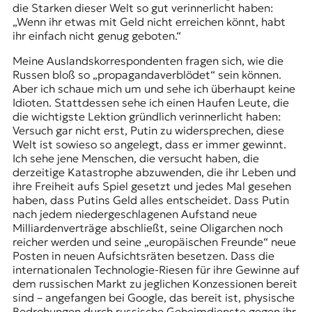
die Starken dieser Welt so gut verinnerlicht haben:
„Wenn ihr etwas mit Geld nicht erreichen könnt, habt
ihr einfach nicht genug geboten.“
Meine Auslandskorrespondenten fragen sich, wie die
Russen bloß so „propagandaverblödet“ sein können.
Aber ich schaue mich um und sehe ich überhaupt keine
Idioten. Stattdessen sehe ich einen Haufen Leute, die
die wichtigste Lektion gründlich verinnerlicht haben:
Versuch gar nicht erst, Putin zu widersprechen, diese
Welt ist sowieso so angelegt, dass er immer gewinnt.
Ich sehe jene Menschen, die versucht haben, die
derzeitige Katastrophe abzuwenden, die ihr Leben und
ihre Freiheit aufs Spiel gesetzt und jedes Mal gesehen
haben, dass Putins Geld alles entscheidet. Dass Putin
nach jedem niedergeschlagenen Aufstand neue
Milliardenverträge abschließt, seine Oligarchen noch
reicher werden und seine „europäischen Freunde“ neue
Posten in neuen Aufsichtsräten besetzen. Dass die
internationalen Technologie-Riesen für ihre Gewinne auf
dem russischen Markt zu jeglichen Konzessionen bereit
sind – angefangen bei Google, das bereit ist, physische
Bedrohungen durch russische Geheimdienste gegen ihr