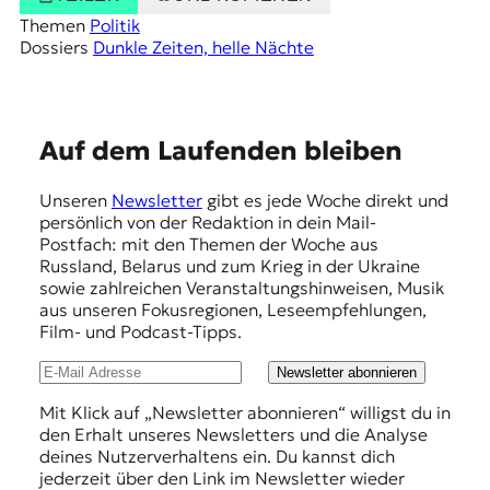
Themen
Politik
Dossiers
Dunkle Zeiten, helle Nächte
E
Auf dem Laufenden bleiben
m
Unseren
Newsletter
gibt es jede Woche direkt und
p
persönlich von der Redaktion in dein Mail-
f
Postfach: mit den Themen der Woche aus
Russland, Belarus und zum Krieg in der Ukraine
e
sowie zahlreichen Veranstaltungshinweisen, Musik
h
aus unseren Fokusregionen, Leseempfehlungen,
Film- und Podcast-Tipps.
l
u
Newsletter abonnieren
n
Mit Klick auf „Newsletter abonnieren“ willigst du in
den Erhalt unseres Newsletters und die Analyse
g
deines Nutzerverhaltens ein. Du kannst dich
e
jederzeit über den Link im Newsletter wieder