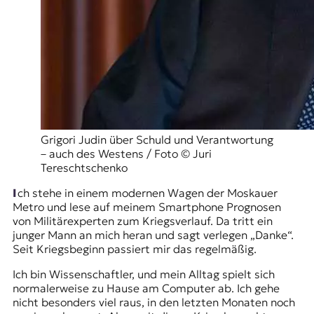
t
e
n
z
z
u
O
s
t
e
Grigori Judin über Schuld und Verantwortung
u
– auch des Westens / Foto © Juri
r
Tereschtschenko
o
Ich stehe in einem modernen Wagen der Moskauer
p
Metro und lese auf meinem Smartphone Prognosen
a
von Militärexperten zum Kriegsverlauf. Da tritt ein
.
junger Mann an mich heran und sagt verlegen „Danke“.
Seit Kriegsbeginn passiert mir das regelmäßig.
Ich bin Wissenschaftler, und mein Alltag spielt sich
normalerweise zu Hause am Computer ab. Ich gehe
nicht besonders viel raus, in den letzten Monaten noch