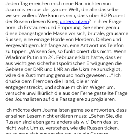
Jeden Tag erreichen mich neue Nachrichten von
Journalisten aus der ganzen Welt, die alle dasselbe
wissen wollen: Wie kann es sein, dass über 80 Prozent
der Russen diesen Krieg
unterstützen
? In ihrer Frage
höre ich Erstaunen und Empörung: Sie sehen genau
diese beängstigende Masse vor sich, brutale, grausame
Russen, eine einzige Horde von Mördern, Dieben und
Vergewaltigern. Ich fange an, eine Antwort ins Telefon
zu tippen: „Wissen Sie, so funktioniert das nicht. Wenn
Wladimir Putin am 24. Februar erklärt hätte, dass er
aus wichtigen sicherheitspolitischen Erwägungen die
Gebiete der DNR und LNR an die Ukraine zurückgibt,
wäre die Zustimmung genauso hoch gewesen …“ Ich
drücke dem Fremden die Hand, die er mir
entgegenstreckt, und schaue mich im Wagen um,
versuche unwillkürlich die aus der Ferne gestellte Frage
des Journalisten auf die Passagiere zu projizieren.
Ich möchte dem Journalisten gerne so antworten, dass
er seinen Lesern nicht erklären muss: „Sehen Sie, die
Russen sind eben ganz anders als wir.“ Denn das ist
nicht wahr. Um zu verstehen, wie die Russen ticken,
muss man sich nur anschauen, wie ein Gerhard