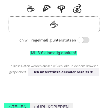
☕️
🍕
🌹
💰
☕️
Switch
Ich will regelmäßig unterstützen
Mit 3 € einmalig danken!
* Diese Daten werden ausschließlich lokal in deinem Browser
gespeichert!
Ich unterstütze dekoder bereits 🫶
TEILEN
URL KOPIEREN