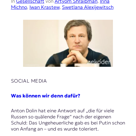
In
Gesellschaft
von
Artyom Shraibman
,
Irina
Michno
,
Iwan Krastew
,
Swetlana Alexijewitsch
SOCIAL MEDIA
Was können wir denn dafür?
Anton Dolin hat eine Antwort auf „die für viele
Russen so quälende Frage“ nach der eigenen
Schuld: Das Ungeheuerliche gab es bei Putin schon
von Anfang an – und es wurde toleriert.