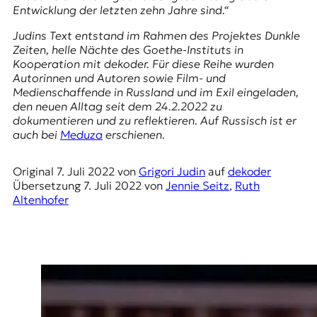
E
Entwicklung der letzten zehn Jahre sind.“
K
Judins Text entstand im Rahmen des Projektes
Dunkle
Zeiten, helle Nächte
des Goethe-Instituts in
O
Kooperation mit dekoder. Für diese Reihe wurden
Autorinnen und Autoren sowie Film- und
D
Medienschaffende in Russland und im Exil eingeladen,
den neuen Alltag seit dem 24.2.2022 zu
E
dokumentieren und zu reflektieren. Auf Russisch ist er
auch bei
Meduza
erschienen.
R
Original
7. Juli 2022
von
Grigori Judin
auf
dekoder
W
Übersetzung
7. Juli 2022
von
Jennie Seitz
,
Ruth
i
Altenhofer
s
s
e
n
,
J
o
u