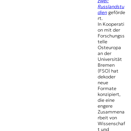
zwei:
Russlandstu
dien
geförde
rt.
In Kooperati
on mit der
Forschungss
telle
Osteuropa
an der
Universität
Bremen
(FSO) hat
dekoder
neue
Formate
konzipiert,
die eine
engere
Zusammena
rbeit von
Wissenschaf
t und