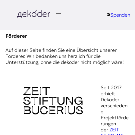
Zum
Inhalt
springen
Spenden
д
e
Förderer
k
Auf dieser Seite finden Sie eine Übersicht unserer
Förderer. Wir bedanken uns herzlich für die
o
Unterstützung, ohne die dekoder nicht möglich wäre!
d
e
Seit 2017
erhielt
r
Dekoder
verschieden
|
e
Projektförde
D
rungen
der
ZEIT