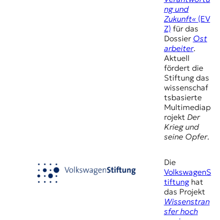
t
ng und
e
Zukunft«
(EV
n
Z)
für das
z
Dossier
Ost
z
arbeiter
.
u
Aktuell
O
fördert die
s
Stiftung das
t
wissenschaf
e
tsbasierte
u
Multimediap
r
rojekt
Der
o
Krieg und
p
seine Opfer
.
a
.
Die
VolkswagenS
tiftung
hat
das Projekt
Wissenstran
sfer hoch