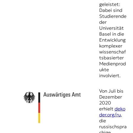
geleistet:
Dabei sind
Studierende
der
Universität
Basel in die
Entwicklung
komplexer
wissenschaf
tsbasierter
Medienprod
ukte
involviert.
Von Juli bis
Dezember
2020
erhielt
deko
der.org/ru
,
die
russischspra
chige