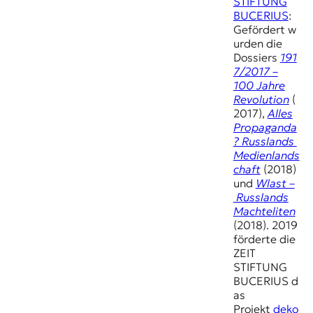
E
STIFTUNG
BUCERIUS
:
K
Gefördert w
urden die
O
Dossiers
191
7/2017 –
D
100 Jahre
Revolution
(
E
2017),
Alles
Propaganda
R
? Russlands
Medienlands
chaft
(2018)
W
und
Wlast –
i
Russlands
s
Machteliten
s
(2018). 2019
e
förderte die
n
ZEIT
,
STIFTUNG
J
BUCERIUS d
o
as
u
Projekt
deko