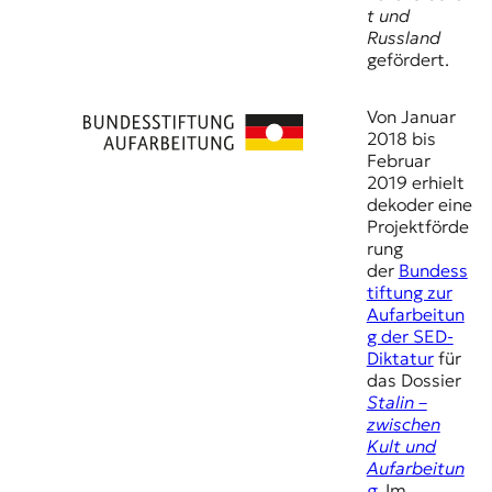
t und
Russland
gefördert.
Von Januar
2018 bis
Februar
2019 erhielt
dekoder eine
Projektförde
rung
der
Bundess
tiftung zur
Aufarbeitun
g der SED-
Diktatur
für
das Dossier
Stalin –
zwischen
Kult und
Aufarbeitun
g
. Im