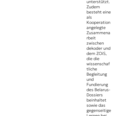
unterstützt.
Zudem
besteht eine
als
Kooperation
angelegte
Zusammena
rbeit
zwischen
dekoder und
dem ZOiS,
die die
wissenschaf
tliche
Begleitung
und
Fundierung
des Belarus-
Dossiers
beinhaltet
sowie das
gegenseitige
Lernen bei