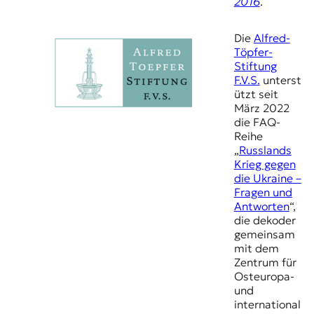
2016
.
Die
Alfred-
Töpfer-
Stiftung
F.V.S.
unterst
ützt seit
März 2022
die FAQ-
Reihe
„
Russlands
Krieg gegen
die Ukraine –
Fragen und
Antworten
“,
die dekoder
gemeinsam
mit dem
Zentrum für
Osteuropa-
und
international