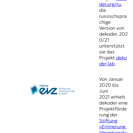
r
der.org/ru
,
n
die
a
russischspra
l
chige
i
Version von
s
dekoder. 202
m
0/21
u
unterstützt
s
sie das
u
Projekt
deko
n
der lab
.
d
M
e
Von Januar
d
2020 bis
i
Juni
e
2021 erhielt
n
dekoder eine
k
Projektförde
o
rung der
m
Stiftung
p
»Erinnerung,
e
Verantwortu