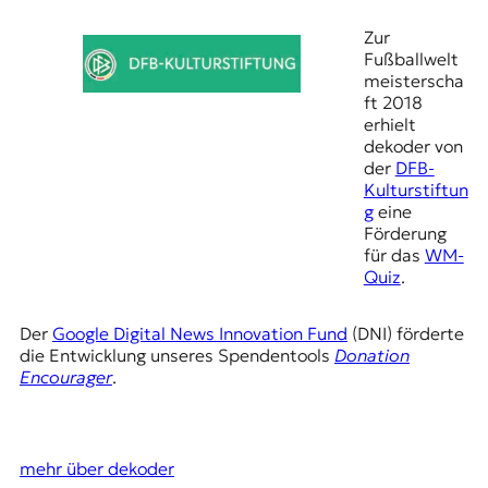
Zur
Fußballwelt
meisterscha
ft 2018
erhielt
dekoder von
der
DFB-
Kulturstiftun
g
eine
Förderung
für das
WM-
Quiz
.
Der
Google Digital News Innovation Fund
(DNI) förderte
die Entwicklung unseres Spendentools
Donation
Encourager
.
mehr über dekoder