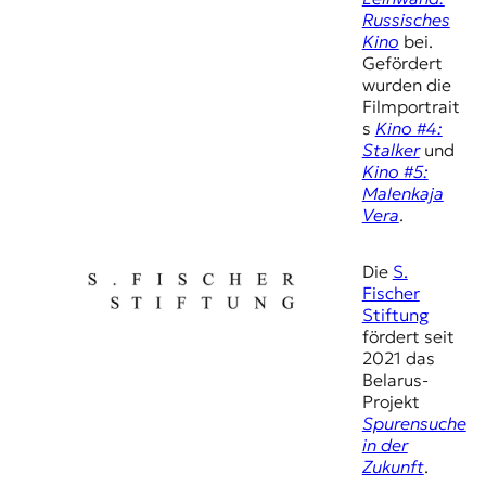
Russisches
Kino
bei.
Gefördert
wurden die
Filmportrait
s
Kino #4:
Stalker
und
Kino #5:
Malenkaja
Vera
.
Die
S.
Fischer
Stiftung
fördert seit
2021 das
Belarus-
Projekt
Spurensuche
in der
Zukunft
.