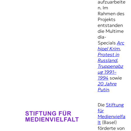
aufzuarbeite
n. Im
Rahmen des
Projekts
entstanden
die Multime
dia-
Specials
Arc
hipel Krim
,
Protest in
Russland
,
Truppenabz
ug 1991–
1994
sowie
20 Jahre
Putin
.
Die
Stiftung
für
Medienvielfa
lt
(Basel)
förderte von