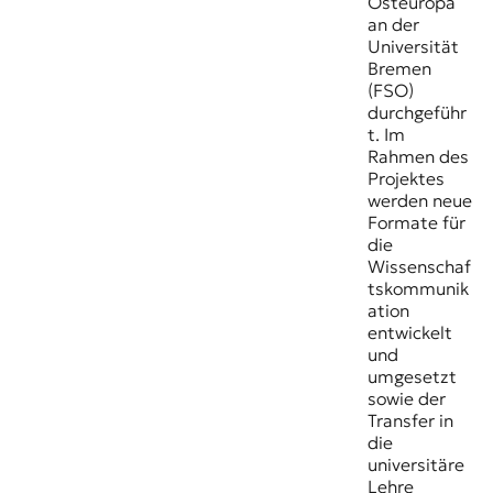
Osteuropa
an der
Universität
Bremen
(FSO)
durchgeführ
t. Im
Rahmen des
Projektes
werden neue
Formate für
die
Wissenschaf
tskommunik
ation
entwickelt
und
umgesetzt
sowie der
Transfer in
die
universitäre
Lehre