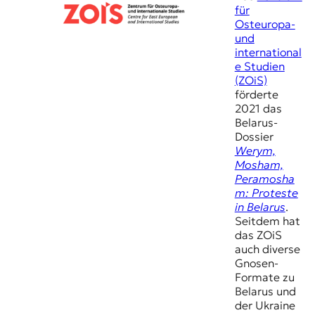
für
Osteuropa-
und
international
e Studien
(ZOiS)
förderte
2021 das
Belarus-
Dossier
Werym,
Mosham,
Peramosha
m: Proteste
in Belarus
.
Seitdem hat
das ZOiS
auch diverse
Gnosen-
Formate zu
Belarus und
der Ukraine