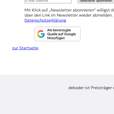
E
Newsletter abonnieren
e
K
Mit Klick auf „Newsletter abonnieren“ willigst 
h
über den Link im Newsletter wieder abmelden. 
O
l
Datenschutzerklärung
.
u
D
n
E
g
zur Startseite
R
e
n
W
i
s
s
e
dekoder ist Preisträger
n
,
J
o
u