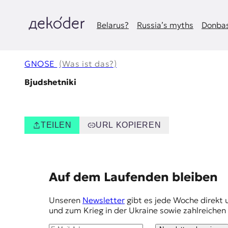
Zum
Inhalt
springen
Belarus?
Russia’s myths
Donbas
д
e
GNOSE
(Was ist das?)
k
Bjudshetniki
o
d
TEILEN
URL KOPIEREN
e
r
E
Auf dem Laufenden bleiben
|
m
Unseren
Newsletter
gibt es jede Woche direkt 
D
p
und zum Krieg in der Ukraine sowie zahlreiche
f