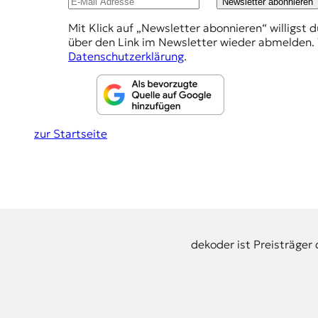
E
Newsletter abonnieren
e
K
Mit Klick auf „Newsletter abonnieren“ willigst 
h
über den Link im Newsletter wieder abmelden. 
O
l
Datenschutzerklärung
.
u
D
n
E
g
zur Startseite
R
e
n
W
i
s
s
e
dekoder ist Preisträger
n
,
J
o
u