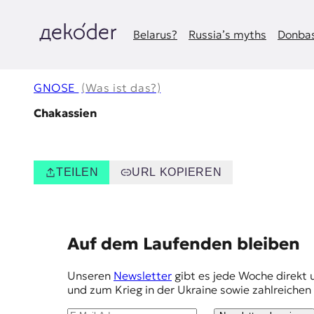
Zum
Inhalt
springen
Belarus?
Russia’s myths
Donbas
д
e
GNOSE
(Was ist das?)
k
Chakassien
o
d
TEILEN
URL KOPIEREN
e
r
E
Auf dem Laufenden bleiben
|
m
Unseren
Newsletter
gibt es jede Woche direkt 
D
p
und zum Krieg in der Ukraine sowie zahlreiche
f