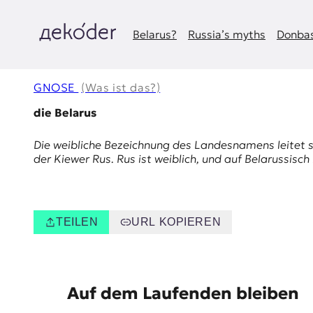
Zum
Inhalt
springen
Belarus?
Russia’s myths
Donbas
д
e
GNOSE
(Was ist das?)
k
die Belarus
o
Die weibliche Bezeichnung des Landesnamens leitet 
der Kiewer Rus.
Rus
ist weiblich, und auf Belarussisc
d
e
r
TEILEN
URL KOPIEREN
|
D
E
Auf dem Laufenden bleiben