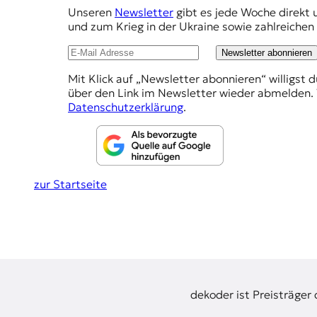
E
m
Unseren
Newsletter
gibt es jede Woche direkt 
p
K
und zum Krieg in der Ukraine sowie zahlreiche
f
O
Newsletter abonnieren
e
Mit Klick auf „Newsletter abonnieren“ willigst 
D
h
über den Link im Newsletter wieder abmelden. 
l
Datenschutzerklärung
.
E
u
R
n
g
W
zur Startseite
e
i
s
n
s
e
n
,
J
o
dekoder ist Preisträger
u