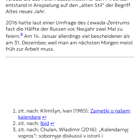
entstand in Anspielung auf den „alten Stil“ der Begriff
Altes neues Jahr
.
2016 hatte laut einer Umfrage des
Lewada-Zentrums
fast die Hälfte der Russen vor, Neujahr zwei Mal zu
8
feiern.
Am 14. Januar allerdings viel bescheidener als
am 31. Dezember, weil man am nächsten Morgen meist
früh zur Arbeit muss.
zit. nach: Klimišyn, Ivan (1985):
Zametki o našem
kalendare
↩︎
zit. nach:
Ibid
↩︎
zit. nach: Chulan, Wladimir (2016): „Kalendarnyj
vopros“: sobornyje diskussii v istorii i