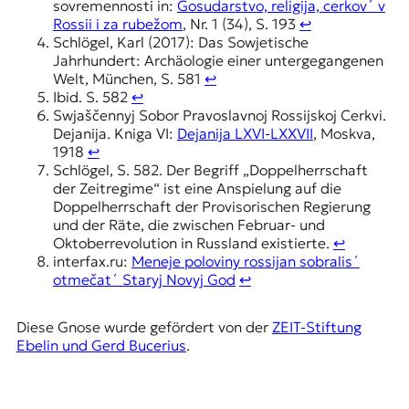
sovremennosti in:
Gosudarstvo, religija, cerkov´ v
Rossii i za rubežom
, Nr. 1 (34), S. 193
↩︎
Schlögel, Karl (2017): Das Sowjetische
Jahrhundert: Archäologie einer untergegangenen
Welt, München, S. 581
↩︎
Ibid. S. 582
↩︎
Swjaščennyj Sobor Pravoslavnoj Rossijskoj Cerkvi.
Dejanija. Kniga VI:
Dejanija LXVI-LXXVII
, Moskva,
1918
↩︎
Schlögel, S. 582. Der Begriff „Doppelherrschaft
der Zeitregime“ ist eine Anspielung auf die
Doppelherrschaft der Provisorischen Regierung
und der Räte, die zwischen Februar- und
Oktoberrevolution in Russland existierte.
↩︎
interfax.ru:
Meneje poloviny rossijan sobralis´
otmečat´ Staryj Novyj God
↩︎
Diese Gnose wurde gefördert von der
ZEIT-Stiftung
Ebelin und Gerd Bucerius
.