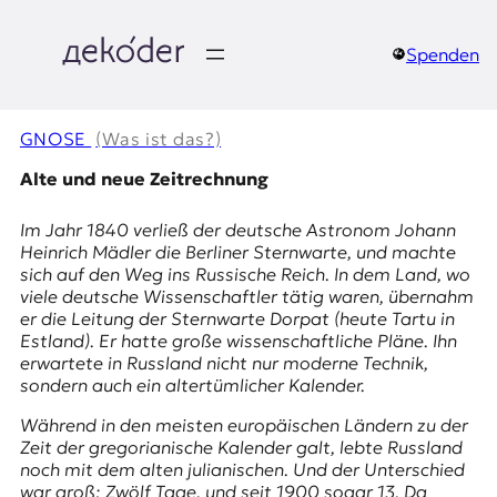
Zum
Inhalt
springen
Spenden
д
e
GNOSE
(Was ist das?)
k
Alte und neue Zeitrechnung
o
Im Jahr 1840 verließ der deutsche Astronom Johann
Heinrich Mädler die Berliner Sternwarte, und machte
d
sich auf den Weg ins Russische Reich. In dem Land, wo
viele deutsche Wissenschaftler tätig waren, übernahm
e
er die Leitung der Sternwarte Dorpat (heute Tartu in
Estland). Er hatte große wissenschaftliche Pläne. Ihn
r
erwartete in Russland nicht nur moderne Technik,
sondern auch ein altertümlicher Kalender.
|
Während in den meisten europäischen Ländern zu der
D
Zeit der gregorianische Kalender galt, lebte Russland
noch mit dem alten julianischen. Und der Unterschied
war groß: Zwölf Tage, und seit 1900 sogar 13. Da