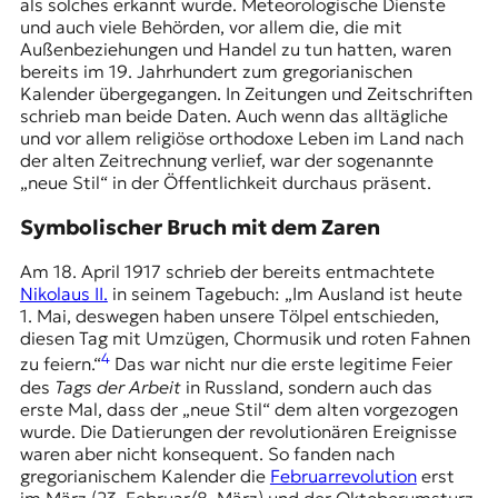
als solches erkannt wurde. Meteorologische Dienste
und auch viele Behörden, vor allem die, die mit
Außenbeziehungen und Handel zu tun hatten, waren
bereits im 19. Jahrhundert zum gregorianischen
Kalender übergegangen. In Zeitungen und Zeitschriften
schrieb man beide Daten. Auch wenn das alltägliche
und vor allem religiöse orthodoxe Leben im Land nach
der alten Zeitrechnung verlief, war der sogenannte
„neue Stil“ in der Öffentlichkeit durchaus präsent.
Symbolischer Bruch mit dem Zaren
Am 18. April 1917 schrieb der bereits entmachtete
Nikolaus II.
in seinem Tagebuch: „Im Ausland ist heute
1. Mai
, deswegen haben unsere Tölpel entschieden,
diesen Tag mit Umzügen, Chormusik und roten Fahnen
4
zu feiern.“
Das war nicht nur die erste legitime Feier
des
Tags der Arbeit
in Russland, sondern auch das
erste Mal, dass der „neue Stil“ dem alten vorgezogen
wurde. Die Datierungen der revolutionären Ereignisse
waren aber nicht konsequent. So fanden nach
gregorianischem Kalender die
Februarrevolution
erst
im März (23. Februar/8. März) und der Oktoberumsturz