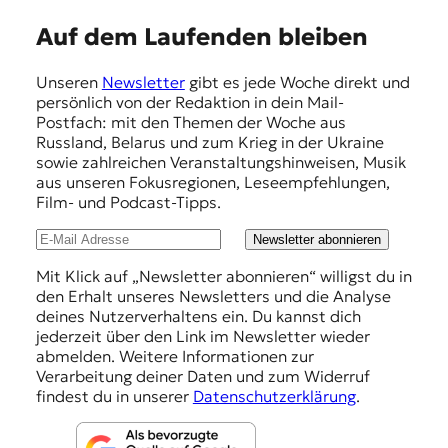
E
Auf dem Laufenden bleiben
m
Unseren
Newsletter
gibt es jede Woche direkt und
p
persönlich von der Redaktion in dein Mail-
f
Postfach: mit den Themen der Woche aus
Russland, Belarus und zum Krieg in der Ukraine
e
sowie zahlreichen Veranstaltungshinweisen, Musik
h
aus unseren Fokusregionen, Leseempfehlungen,
Film- und Podcast-Tipps.
l
u
Newsletter abonnieren
n
Mit Klick auf „Newsletter abonnieren“ willigst du in
den Erhalt unseres Newsletters und die Analyse
g
deines Nutzerverhaltens ein. Du kannst dich
e
jederzeit über den Link im Newsletter wieder
abmelden. Weitere Informationen zur
n
Verarbeitung deiner Daten und zum Widerruf
findest du in unserer
Datenschutzerklärung
.