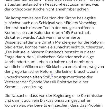
alttestamentarischen Pessach-Fest zusammen, was
t
der orthodoxen Kirche nicht annehmbar schien.
e
n
Die kompromisslose Position der Kirche besiegelte
z
zunächst auch das Schicksal von Mädlers Vorschlag –
z
der erst nach dessen Tod in der neu geschaffenen
u
Kommission zur Kalenderreform 1899 ernsthaft
O
diskutiert wurde. Auch wenn renommierte
s
Wissenschaftler wie Dimitri Mendelejew für die Reform
t
plädierten, konnte man sie zunächst nicht durchsetzen.
e
„Die kulturelle Mission Russlands besteht in dieser
u
Frage darin, den julianischen Kalender noch einige
r
Jahrhunderte am Leben zu halten und damit den
o
westlichen Völkern die Rückkehr zu erleichtern, weg von
p
der gregorianischer Reform, die keiner braucht, zum
a
3
unverdorbenen alten Stil“,
so argumentierte der
.
Vertreter der Synode Wassili Bolotow bei einer
Kommissionssitzung.
Die Tatsache, dass von der Regierung eine Kommission
und damit auch ein Diskussionsraum geschaffen
worden war, war bereits ein Zeichen, dass das Problem