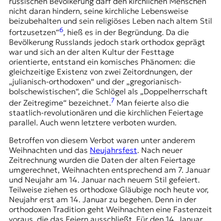
russischen Bevölkerung darf den kirchlichen Menschen
nicht daran hindern, seine kirchliche Lebensweise
beizubehalten und sein religiöses Leben nach altem Stil
6
fortzusetzen“
, hieß es in der Begründung. Da die
Bevölkerung Russlands jedoch stark orthodox geprägt
war und sich an der alten Kultur der Festtage
orientierte, entstand ein komisches Phänomen: die
gleichzeitige Existenz von zwei Zeitordnungen, der
„julianisch-orthodoxen“ und der „gregorianisch-
bolschewistischen“, die Schlögel als „Doppelherrschaft
7
der Zeitregime“ bezeichnet.
Man feierte also die
staatlich-revolutionären und die kirchlichen Feiertage
parallel. Auch wenn letztere verboten wurden.
Betroffen von diesem Verbot waren unter anderem
Weihnachten und das
Neujahrsfest
. Nach neuer
Zeitrechnung wurden die Daten der alten Feiertage
umgerechnet, Weihnachten entsprechend am 7. Januar
und Neujahr am 14. Januar nach neuem Stil gefeiert.
Teilweise ziehen es orthodoxe Gläubige noch heute vor,
Neujahr erst am 14. Januar zu begehen. Denn in der
orthodoxen Tradition geht Weihnachten eine Fastenzeit
voraus, die das Feiern ausschließt. Für den 14. Januar