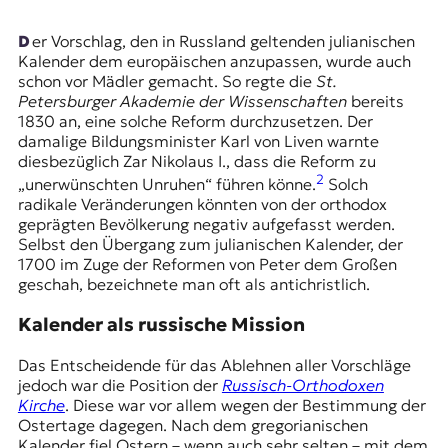
r
n
Der Vorschlag, den in Russland geltenden julianischen
a
Kalender dem europäischen anzupassen, wurde auch
l
schon vor Mädler gemacht. So regte die
St.
i
Petersburger Akademie der Wissenschaften
bereits
s
1830 an, eine solche Reform durchzusetzen. Der
m
damalige Bildungsminister Karl von Liven warnte
u
diesbezüglich
Zar Nikolaus I.
, dass die Reform zu
s
2
„unerwünschten Unruhen“ führen könne.
Solch
u
radikale Veränderungen könnten von der orthodox
n
geprägten Bevölkerung negativ aufgefasst werden.
d
Selbst den Übergang zum julianischen Kalender, der
M
1700 im Zuge der Reformen von Peter dem Großen
e
geschah, bezeichnete man oft als antichristlich.
d
i
Kalender als russische Mission
e
n
Das Entscheidende für das Ablehnen aller Vorschläge
k
jedoch war die Position der
Russisch-Orthodoxen
o
Kirche
. Diese war vor allem wegen der Bestimmung der
m
Ostertage dagegen. Nach dem gregorianischen
p
Kalender fiel Ostern – wenn auch sehr selten – mit dem
e