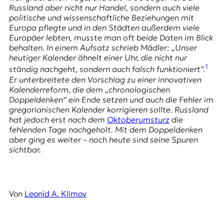
E
Russland aber nicht nur Handel, sondern auch viele
K
politische und wissenschaftliche Beziehungen mit
Europa pflegte und in den Städten außerdem viele
O
Europäer lebten, musste man oft beide Daten im Blick
behalten. In einem Aufsatz schrieb Mädler: „Unser
D
heutiger Kalender ähnelt einer Uhr, die nicht nur
1
ständig nachgeht, sondern auch falsch funktioniert“.
E
Er unterbreitete den Vorschlag zu einer innovativen
Kalenderreform, die dem „chronologischen
R
Doppeldenken“ ein Ende setzen und auch die Fehler im
gregorianischen Kalender korrigieren sollte. Russland
hat jedoch erst nach dem
Oktoberumsturz
die
W
fehlenden Tage nachgeholt. Mit dem Doppeldenken
i
aber ging es weiter – noch heute sind seine Spuren
s
sichtbar.
s
e
n
,
Von
Leonid A. Klimov
J
o
u