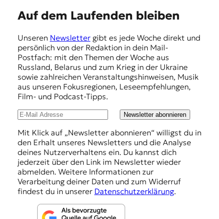
E
E
Auf dem Laufenden bleiben
K
m
O
Unseren
Newsletter
gibt es jede Woche direkt und
p
persönlich von der Redaktion in dein Mail-
D
f
Postfach: mit den Themen der Woche aus
Russland, Belarus und zum Krieg in der Ukraine
e
E
sowie zahlreichen Veranstaltungshinweisen, Musik
h
aus unseren Fokusregionen, Leseempfehlungen,
R
Film- und Podcast-Tipps.
l
u
Newsletter abonnieren
W
n
Mit Klick auf „Newsletter abonnieren“ willigst du in
i
den Erhalt unseres Newsletters und die Analyse
s
g
deines Nutzerverhaltens ein. Du kannst dich
s
e
jederzeit über den Link im Newsletter wieder
e
abmelden. Weitere Informationen zur
n
n
Verarbeitung deiner Daten und zum Widerruf
,
findest du in unserer
Datenschutzerklärung
.
J
o
u