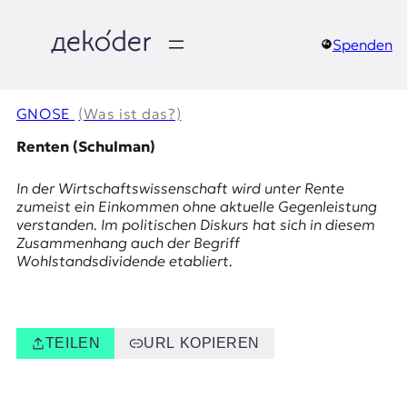
Zum
Inhalt
springen
Spenden
д
e
GNOSE
(Was ist das?)
k
Renten (Schulman)
o
In der Wirtschaftswissenschaft wird unter Rente
zumeist ein Einkommen ohne aktuelle Gegenleistung
d
verstanden. Im politischen Diskurs hat sich in diesem
Zusammenhang auch der Begriff
e
Wohlstandsdividende
etabliert.
r
|
TEILEN
URL KOPIEREN
D