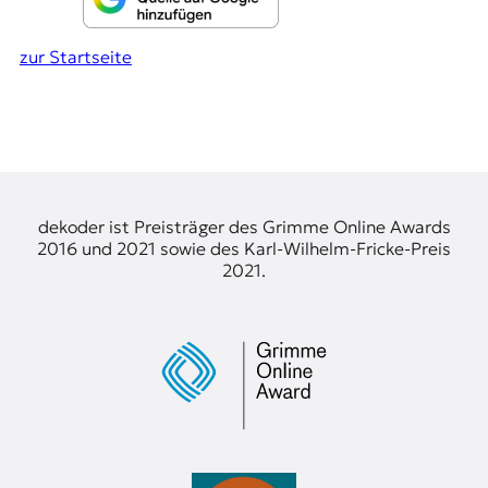
r
n
a
zur Startseite
l
i
s
m
u
s
u
n
dekoder ist Preisträger des Grimme Online Awards
d
2016 und 2021 sowie des Karl-Wilhelm-Fricke-Preis
M
2021.
e
d
i
e
n
k
o
m
p
e