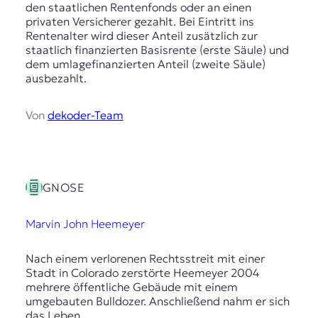
E
den staatlichen Rentenfonds oder an einen
privaten Versicherer gezahlt. Bei Eintritt ins
K
Rentenalter wird dieser Anteil zusätzlich zur
staatlich finanzierten Basisrente (erste Säule) und
O
dem umlagefinanzierten Anteil (zweite Säule)
ausbezahlt.
D
E
Von
dekoder-Team
R
W
GNOSE
i
s
s
Marvin John Heemeyer
e
n
Nach einem verlorenen Rechtsstreit mit einer
,
Stadt in Colorado zerstörte Heemeyer 2004
J
mehrere öffentliche Gebäude mit einem
o
umgebauten Bulldozer. Anschließend nahm er sich
u
das Leben.