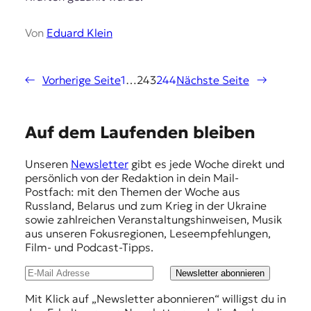
Von
Eduard Klein
←
Vorherige Seite
1
…
243
244
Nächste Seite
→
E
Auf dem Laufenden bleiben
m
Unseren
Newsletter
gibt es jede Woche direkt und
p
persönlich von der Redaktion in dein Mail-
f
Postfach: mit den Themen der Woche aus
Russland, Belarus und zum Krieg in der Ukraine
e
sowie zahlreichen Veranstaltungshinweisen, Musik
h
aus unseren Fokusregionen, Leseempfehlungen,
Film- und Podcast-Tipps.
l
u
Newsletter abonnieren
n
Mit Klick auf „Newsletter abonnieren“ willigst du in