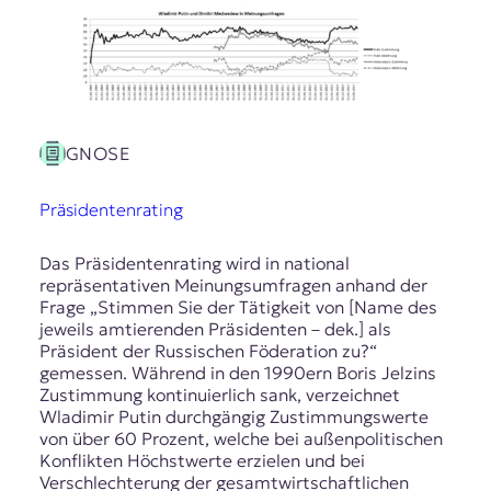
t
e
n
z
z
u
O
GNOSE
s
t
Präsidentenrating
e
u
r
Das Präsidentenrating wird in national
o
repräsentativen Meinungsumfragen anhand der
p
Frage „Stimmen Sie der Tätigkeit von [Name des
a
jeweils amtierenden Präsidenten – dek.] als
.
Präsident der Russischen Föderation zu?“
gemessen. Während in den 1990ern Boris Jelzins
Zustimmung kontinuierlich sank, verzeichnet
Wladimir Putin durchgängig Zustimmungswerte
von über 60 Prozent, welche bei außenpolitischen
Konflikten Höchstwerte erzielen und bei
Verschlechterung der gesamtwirtschaftlichen