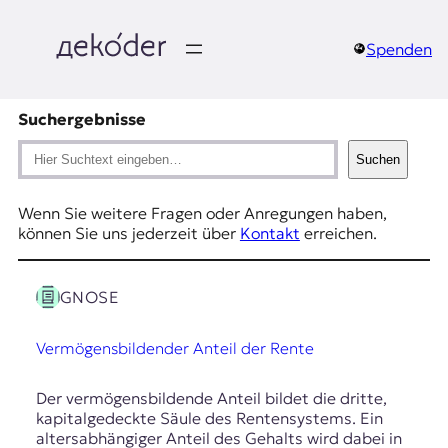
Zum
Inhalt
springen
Spenden
д
e
Suchergebnisse
S
k
Suchen
u
c
o
h
Wenn Sie weitere Fragen oder Anregungen haben,
e
können Sie uns jederzeit über
Kontakt
erreichen.
d
e
GNOSE
r
Vermögensbildender Anteil der Rente
|
Der vermögensbildende Anteil bildet die dritte,
D
kapitalgedeckte Säule des Rentensystems. Ein
altersabhängiger Anteil des Gehalts wird dabei in