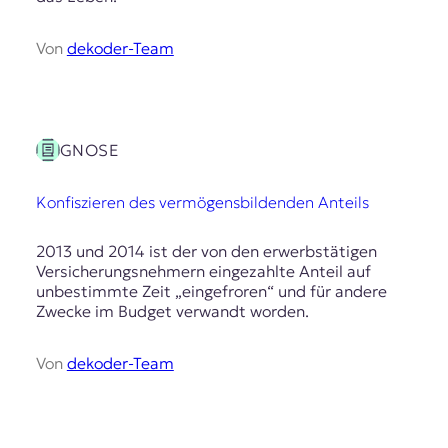
r
n
a
Von
dekoder-Team
l
i
s
m
u
GNOSE
s
u
Konfiszieren des vermögensbildenden Anteils
n
d
M
2013 und 2014 ist der von den erwerbstätigen
e
Versicherungsnehmern eingezahlte Anteil auf
d
unbestimmte Zeit „eingefroren“ und für andere
i
Zwecke im Budget verwandt worden.
e
n
Von
dekoder-Team
k
o
m
p
e