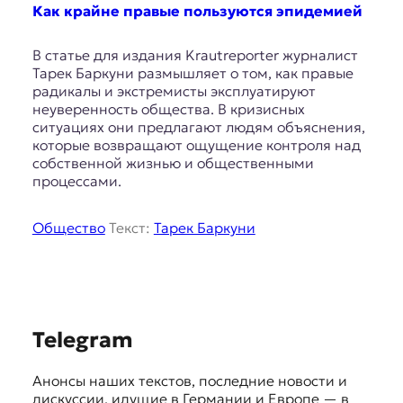
E
Как крайне правые пользуются эпидемией
K
В статье для издания Krautreporter журналист
O
Тарек Баркуни размышляет о том, как правые
радикалы и экстремисты эксплуатируют
D
неуверенность общества. В кризисных
ситуациях они предлагают людям объяснения,
E
которые возвращают ощущение контроля над
собственной жизнью и общественными
R
процессами.
Е
Общество
Текст:
Тарек Баркуни
в
р
о
п
е
S
й
Telegram
с
u
к
Анонсы наших текстов, последние новости и
g
а
дискуссии, идущие в Германии и Европе — в