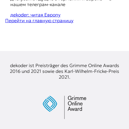
я
g
нашем телеграм-канале
ж
e
у
дekoder: читая Европу
р
Перейти на главную страницу
s
н
t
а
л
i
и
o
с
т
n
и
s
к
dekoder ist Preisträger des Grimme Online Awards
а
2016 und 2021 sowie des Karl-Wilhelm-Fricke-Preis
в
2021.
п
е
р
е
в
о
д
е
и