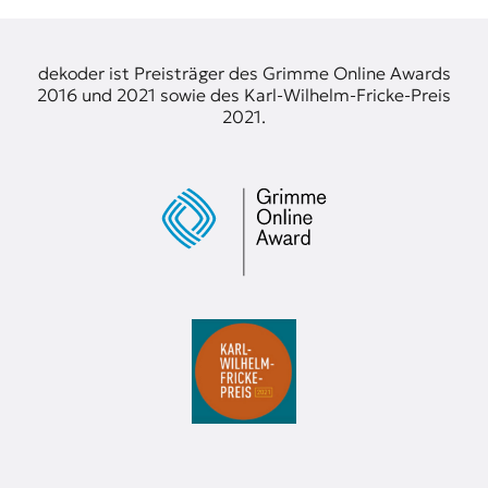
r
n
a
l
dekoder ist Preisträger des Grimme Online Awards
i
2016 und 2021 sowie des Karl-Wilhelm-Fricke-Preis
s
2021.
m
u
s
u
n
d
M
e
d
i
e
n
k
o
m
p
e