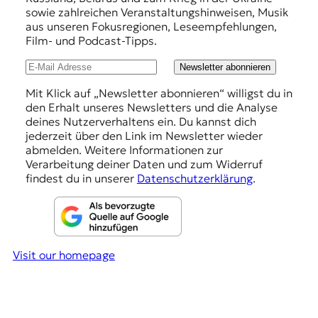
E
e
sowie zahlreichen Veranstaltungshinweisen, Musik
K
s
aus unseren Fokusregionen, Leseempfehlungen,
Film- und Podcast-Tipps.
t
O
i
Newsletter abonnieren
D
o
Mit Klick auf „Newsletter abonnieren“ willigst du in
den Erhalt unseres Newsletters und die Analyse
E
n
deines Nutzerverhaltens ein. Du kannst dich
s
jederzeit über den Link im Newsletter wieder
R
abmelden. Weitere Informationen zur
Verarbeitung deiner Daten und zum Widerruf
findest du in unserer
Datenschutzerklärung
.
W
i
s
s
e
n
Visit our homepage
,
J
o
u