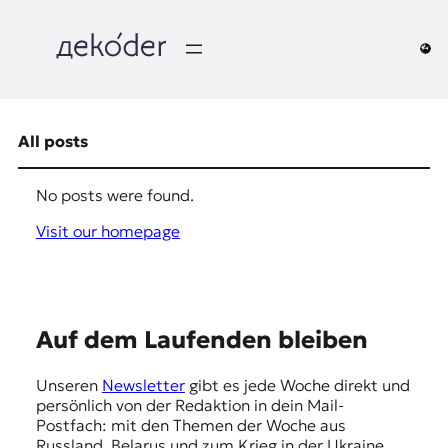
Skip
to
content
д
e
All posts
k
No posts were found.
o
Visit our homepage
d
e
r
S
Auf dem Laufenden bleiben
|
u
Unseren
Newsletter
gibt es jede Woche direkt und
g
D
persönlich von der Redaktion in dein Mail-
g
Postfach: mit den Themen der Woche aus
Russland, Belarus und zum Krieg in der Ukraine