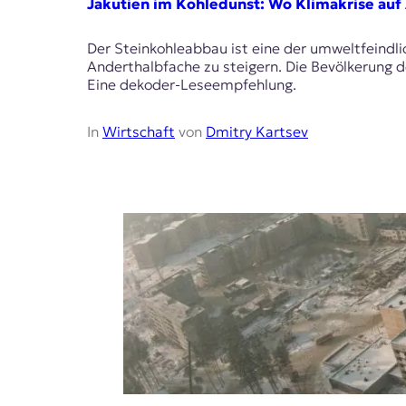
E
Jakutien im Kohledunst: Wo Klimakrise auf 
K
Der Steinkohleabbau ist eine der umweltfeindli
O
Anderthalbfache zu steigern. Die Bevölkerung de
Eine dekoder-Leseempfehlung.
D
In
Wirtschaft
von
Dmitry Kartsev
E
R
W
i
s
s
e
n
,
J
o
u