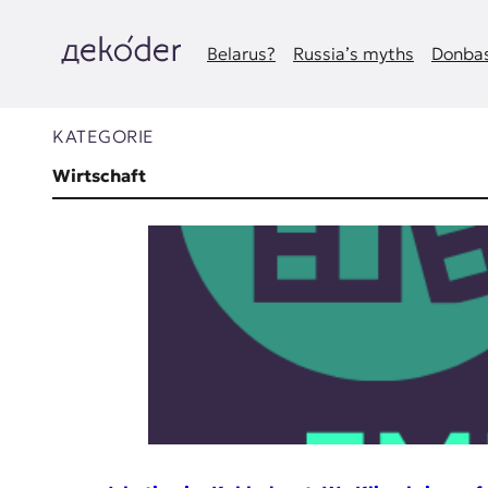
Zum
Inhalt
springen
Belarus?
Russia’s myths
Donbas
д
e
KATEGORIE
k
Wirtschaft
o
d
e
r
|
D