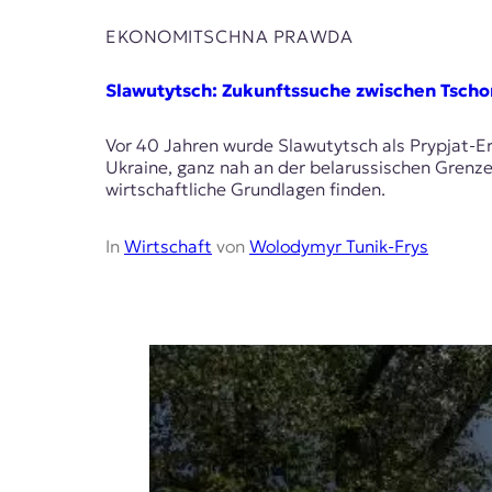
r
n
EKONOMITSCHNA PRAWDA
a
l
Slawutytsch: Zukunftssuche zwischen Tscho
i
s
m
Vor 40 Jahren wurde Slawutytsch als Prypjat-E
u
Ukraine, ganz nah an der belarussischen Grenz
s
wirtschaftliche Grundlagen finden.
u
n
In
Wirtschaft
von
Wolodymyr Tunik-Frys
d
M
e
d
i
e
n
k
o
m
p
e