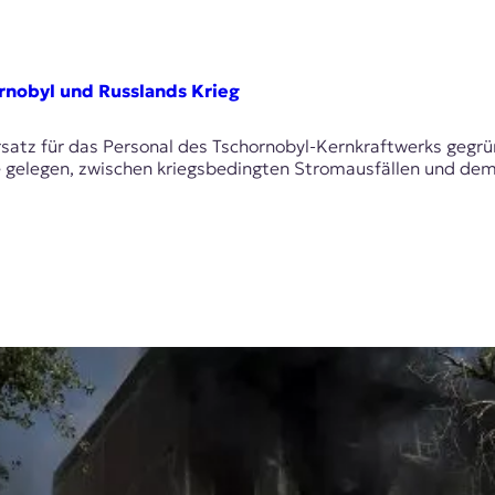
rnobyl und Russlands Krieg
rsatz für das Personal des Tschornobyl-Kernkraftwerks gegr
e gelegen, zwischen kriegsbedingten Stromausfällen und dem