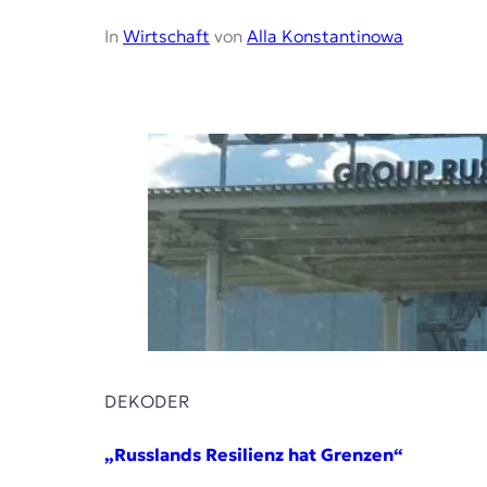
In
Wirtschaft
von
Alla Konstantinowa
DEKODER
„Russlands Resilienz hat Grenzen“