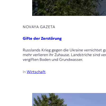
t
e
n
z
z
NOVAYA GAZETA
u
O
s
Gifte der Zerstörung
t
e
Russlands Krieg gegen die Ukraine vernichtet 
u
mehr verlieren ihr Zuhause. Landstriche sind 
r
vergiften Boden und Grundwasser.
o
p
a
In
Wirtschaft
.