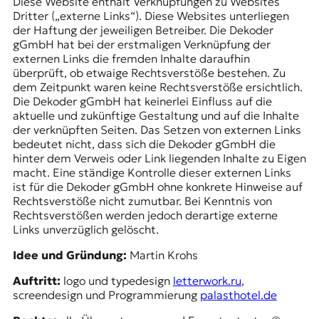
E
Diese Website enthält Verknüpfungen zu Websites
Dritter („externe Links“). Diese Websites unterliegen
K
der Haftung der jeweiligen Betreiber. Die Dekoder
gGmbH hat bei der erstmaligen Verknüpfung der
O
externen Links die fremden Inhalte daraufhin
überprüft, ob etwaige Rechtsverstöße bestehen. Zu
D
dem Zeitpunkt waren keine Rechtsverstöße ersichtlich.
Die Dekoder gGmbH hat keinerlei Einfluss auf die
E
aktuelle und zukünftige Gestaltung und auf die Inhalte
der verknüpften Seiten. Das Setzen von externen Links
R
bedeutet nicht, dass sich die Dekoder gGmbH die
hinter dem Verweis oder Link liegenden Inhalte zu Eigen
macht. Eine ständige Kontrolle dieser externen Links
W
ist für die Dekoder gGmbH ohne konkrete Hinweise auf
i
Rechtsverstöße nicht zumutbar. Bei Kenntnis von
s
Rechtsverstößen werden jedoch derartige externe
s
Links unverzüglich gelöscht.
e
n
Idee und Gründung:
Martin Krohs
,
J
Auftritt:
logo und typedesign
letterwork.ru
,
o
screendesign und Programmierung
palasthotel.de
u