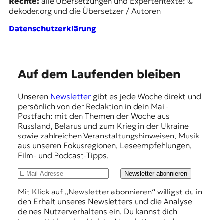
Rechte:
alle Übersetzungen und Expertentexte: ©
r
dekoder.org und die Übersetzer / Autoren
n
a
Datenschutzerklärung
l
i
s
m
u
E
Auf dem Laufenden bleiben
s
m
u
Unseren
Newsletter
gibt es jede Woche direkt und
n
p
persönlich von der Redaktion in dein Mail-
d
f
Postfach: mit den Themen der Woche aus
M
Russland, Belarus und zum Krieg in der Ukraine
e
e
sowie zahlreichen Veranstaltungshinweisen, Musik
d
h
aus unseren Fokusregionen, Leseempfehlungen,
i
Film- und Podcast-Tipps.
e
l
n
u
Newsletter abonnieren
k
o
n
Mit Klick auf „Newsletter abonnieren“ willigst du in
m
den Erhalt unseres Newsletters und die Analyse
g
p
deines Nutzerverhaltens ein. Du kannst dich
e