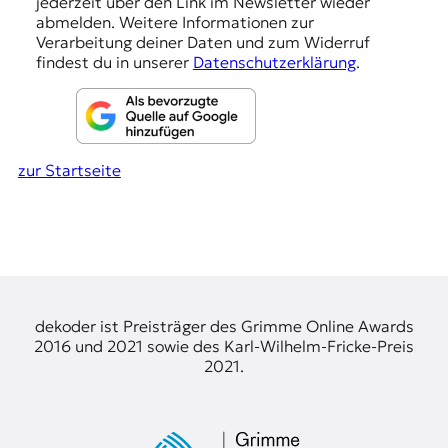
e
jederzeit über den Link im Newsletter wieder
t
abmelden. Weitere Informationen zur
n
e
Verarbeitung deiner Daten und zum Widerruf
n
findest du in unserer
Datenschutzerklärung
.
z
z
u
O
s
zur Startseite
t
e
u
r
o
p
a
.
dekoder ist Preisträger des Grimme Online Awards
2016 und 2021 sowie des Karl-Wilhelm-Fricke-Preis
2021.