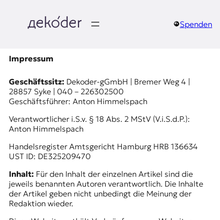
Zum
Inhalt
springen
Spenden
д
e
Impressum
k
Geschäftssitz:
Dekoder-gGmbH | Bremer Weg 4 |
28857 Syke | 040 – 226302500
o
Geschäftsführer: Anton Himmelspach
d
Verantwortlicher i.S.v. § 18 Abs. 2 MStV (V.i.S.d.P.):
Anton Himmelspach
e
Handelsregister Amtsgericht Hamburg HRB 136634
UST ID: DE325209470
r
Inhalt:
Für den Inhalt der einzelnen Artikel sind die
|
jeweils benannten Autoren verantwortlich. Die Inhalte
der Artikel geben nicht unbedingt die Meinung der
D
Redaktion wieder.