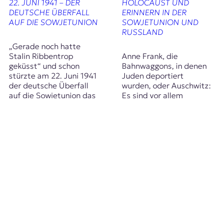
22. JUNI 1941 – DER
HOLOCAUST UND
DEUTSCHE ÜBERFALL
ERINNERN IN DER
AUF DIE SOWJETUNION
SOWJETUNION UND
RUSSLAND
„Gerade noch hatte
Stalin Ribbentrop
Anne Frank, die
geküsst“ und schon
Bahnwaggons, in denen
stürzte am 22. Juni 1941
Juden deportiert
der deutsche Überfall
wurden, oder Auschwitz:
auf die Sowjetunion das
Es sind vor allem
ganze Land in den Krieg
Erinnerungsikonen der
und in einen kollektiven
Verfolgung und
Schock. Die genauen
Vernichtung in
Opferzahlen sind nicht
Westeuropa und im
ermittelbar, nicht
deutsch besetzten
zuletzt deshalb, weil sie
Polen, die bis heute die
seit dem Kriegsende…
populäre Wahrnehmung
des Holocaust prägen.
Dagegen sind die
hundertausendfachen
Morde an Jüdinnen
und…