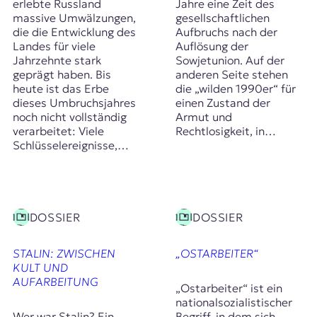
erlebte Russland
Jahre eine Zeit des
massive Umwälzungen,
gesellschaftlichen
die die Entwicklung des
Aufbruchs nach der
Landes für viele
Auflösung der
Jahrzehnte stark
Sowjetunion. Auf der
geprägt haben. Bis
anderen Seite stehen
heute ist das Erbe
die „wilden 1990er“ für
dieses Umbruchsjahres
einen Zustand der
noch nicht vollständig
Armut und
verarbeitet: Viele
Rechtlosigkeit, in…
Schlüsselereignisse,…
DOSSIER
DOSSIER
STALIN: ZWISCHEN
„OSTARBEITER“
KULT UND
AUFARBEITUNG
„Ostarbeiter“ ist ein
nationalsozialistischer
Wer war Stalin? Ein
Begriff, in dem sich