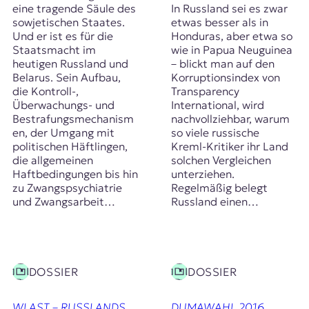
eine tragende Säule des
In Russland sei es zwar
sowjetischen Staates.
etwas besser als in
Und er ist es für die
Honduras, aber etwa so
Staatsmacht im
wie in Papua Neuguinea
heutigen Russland und
– blickt man auf den
Belarus. Sein Aufbau,
Korruptionsindex von
die Kontroll-,
Transparency
Überwachungs- und
International, wird
Bestrafungsmechanism
nachvollziehbar, warum
en, der Umgang mit
so viele russische
politischen Häftlingen,
Kreml-Kritiker ihr Land
die allgemeinen
solchen Vergleichen
Haftbedingungen bis hin
unterziehen.
zu Zwangspsychiatrie
Regelmäßig belegt
und Zwangsarbeit…
Russland einen…
DOSSIER
DOSSIER
WLAST – RUSSLANDS
DUMAWAHL 2016