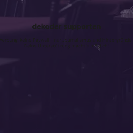
dekoder supporten
erbung, keine Paywall – nur Journalismus und Hintergründe f
Deine Unterstützung macht’s möglich!