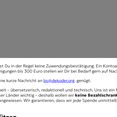
chst Du in der Regel keine Zuwendungsbestätigung. Ein Ko
gungen bis 300 Euro stellen wir Dir bei Bedarf gern auf Nac
ine kurze Nachricht an
bs@dekoder.org
. genügt.
rbeit – übersetzerisch, redaktionell und technisch. Uns ist 
ser Länder wichtig – deshalb wollen wir
keine Bezahlschrank
 angewiesen. Wir garantieren, dass wir jede Spende unmittelb