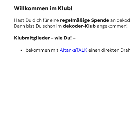
Willkommen im Klub!
Hast Du dich für eine
regelmäßige Spende
an dekod
Dann bist Du schon im
dekoder-Klub
angekommen!
Klubmitglieder
– wie Du! –
bekommen mit
AltankaTALK
einen direkten Dra
tragen zu wichtiger
Planungssicherheit
bei
erhalten unsere
Strukturen
langfristig
ermöglichen es dem dekoder-Team, sich voll und
erhalten regelmäßig Sonderangebote zum
Exklu
jetzt regelmäßig unterstützen
Spenden per Überweisung