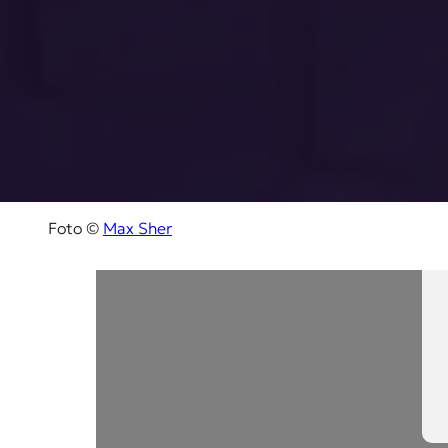
Foto ©
Max Sher