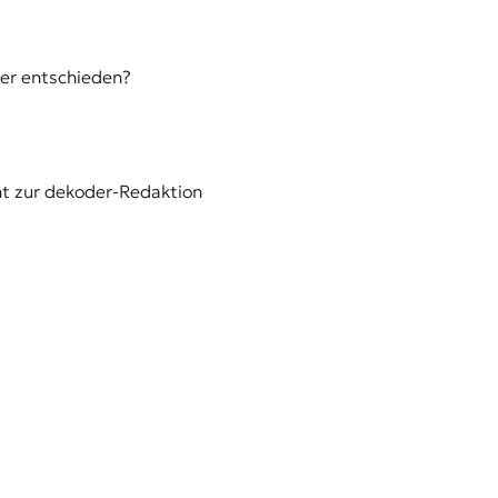
er entschieden?
ht zur dekoder-Redaktion
 ganz auf die
Inhalte
zu konzentrieren!
siv-Newsletter
Wissen+