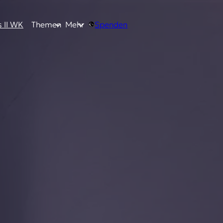
 II WK
Themen
Mehr
Spenden