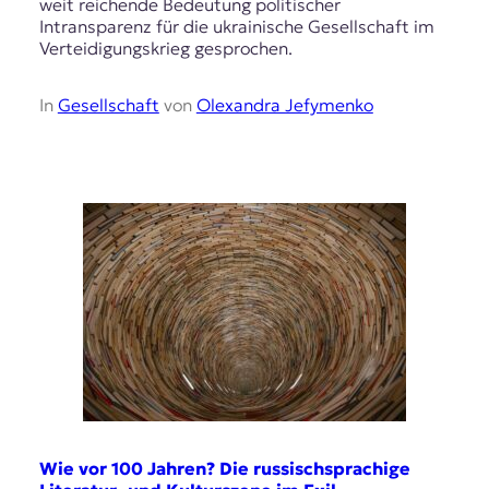
weit reichende Bedeutung politischer
t
Intransparenz für die ukrainische Gesellschaft im
e
Verteidigungskrieg gesprochen.
n
z
In
Gesellschaft
von
Olexandra Jefymenko
z
u
O
s
t
e
u
r
o
p
a
.
Wie vor 100 Jahren? Die russischsprachige