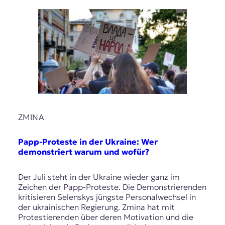
r
n
a
l
i
s
m
u
s
u
n
d
ZMINA
M
e
Papp-Proteste in der Ukraine: Wer
d
demonstriert warum und wofür?
i
e
n
Der Juli steht in der Ukraine wieder ganz im
k
Zeichen der Papp-Proteste. Die Demonstrierenden
o
kritisieren Selenskys jüngste Personalwechsel in
m
der ukrainischen Regierung. Zmina hat mit
p
Protestierenden über deren Motivation und die
e