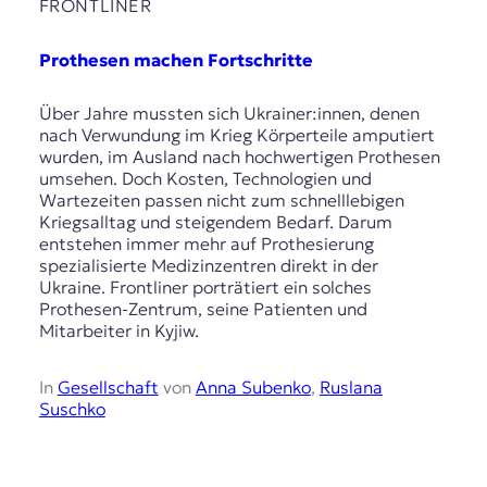
E
FRONTLINER
K
Prothesen machen Fortschritte
O
Über Jahre mussten sich Ukrainer:innen, denen
D
nach Verwundung im Krieg Körperteile amputiert
wurden, im Ausland nach hochwertigen Prothesen
E
umsehen. Doch Kosten, Technologien und
Wartezeiten passen nicht zum schnelllebigen
R
Kriegsalltag und steigendem Bedarf. Darum
entstehen immer mehr auf Prothesierung
spezialisierte Medizinzentren direkt in der
W
Ukraine. Frontliner porträtiert ein solches
i
Prothesen-Zentrum, seine Patienten und
s
Mitarbeiter in Kyjiw.
s
e
n
In
Gesellschaft
von
Anna Subenko
,
Ruslana
,
Suschko
J
o
u