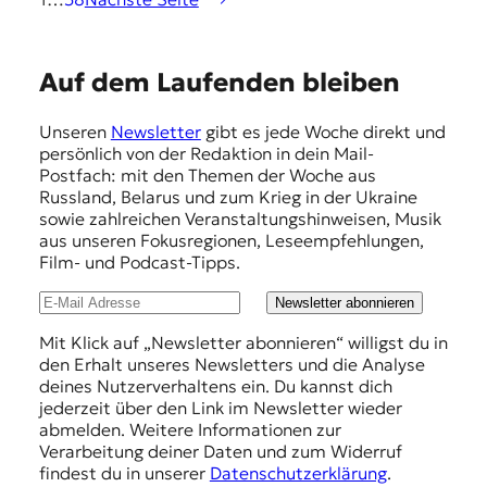
E
Auf dem Laufenden bleiben
m
Unseren
Newsletter
gibt es jede Woche direkt und
p
persönlich von der Redaktion in dein Mail-
f
Postfach: mit den Themen der Woche aus
Russland, Belarus und zum Krieg in der Ukraine
e
sowie zahlreichen Veranstaltungshinweisen, Musik
h
aus unseren Fokusregionen, Leseempfehlungen,
Film- und Podcast-Tipps.
l
u
Newsletter abonnieren
n
Mit Klick auf „Newsletter abonnieren“ willigst du in
den Erhalt unseres Newsletters und die Analyse
g
deines Nutzerverhaltens ein. Du kannst dich
e
jederzeit über den Link im Newsletter wieder
abmelden. Weitere Informationen zur
n
Verarbeitung deiner Daten und zum Widerruf
findest du in unserer
Datenschutzerklärung
.