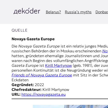
Zum
Inhalt
springen
Belarus?
Russia’s myths
Donbas
д
e
QUELLE
k
Novaya Gazeta Europe
Die
Novaya Gazeta Europe
ist ein relativ junges Med
o
russischen Behörden der in Moskau erscheinenden
No
hatten, gründeten ehemalige Journalistinnen und Jou
d
waren nach Beginn des vollumfänglichen Angriffskrieg
Gazeta Europe
ist
Kirill Martynow
(geb. 1981), der zuv
e
personellen Kontinuität ist die Neugründung weder wir
Friends of Novaya Gazeta Europe
mit Sitz in der Schw
r
Eckdaten
Gegründet:
2022
|
Chefredakteur:
Kirill Martynow
URL:
https://novayagazeta.eu
D