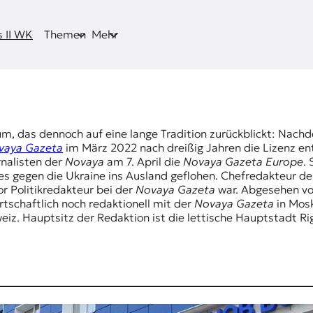
 II WK
Themen
Mehr
ium, das dennoch auf eine lange Tradition zurückblickt: Nach
vaya Gazeta
im März 2022 nach dreißig Jahren die Lizenz e
rnalisten der
Novaya
am 7. April die
Novaya Gazeta Europe
. 
es gegen die Ukraine ins Ausland geflohen. Chefredakteur d
or Politikredakteur bei der
Novaya Gazeta
war. Abgesehen vo
tschaftlich noch redaktionell mit der
Novaya Gazeta
in Mosk
eiz. Hauptsitz der Redaktion ist die lettische Hauptstadt Ri