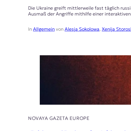
t
Die Ukraine greift mittlerweile fast täglich 
e
Ausmaß der Angriffe mithilfe einer interaktiven
n
z
z
In
Allgemein
von
Alesja Sokolowa
,
Xenija Storo
u
O
s
t
e
u
r
o
p
a
.
NOVAYA GAZETA EUROPE