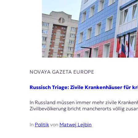
E
K
O
D
E
R
NOVAYA GAZETA EUROPE
W
i
Russisch Triage: Zivile Krankenhäuser für k
s
s
In Russland müssen immer mehr zivile Kranken
e
Zivilbevölkerung bricht mancherorts völlig zu
n
,
J
In
Politik
von
Matwej Lejbin
o
u