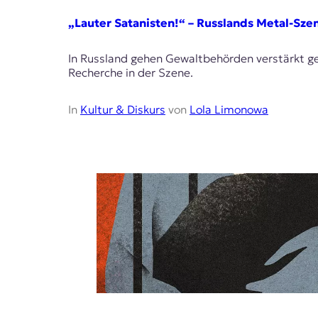
„Lauter Satanisten!“ – Russlands Metal-Szen
In Russland gehen Gewaltbehörden verstärkt ge
Recherche in der Szene.
In
Kultur & Diskurs
von
Lola Limonowa