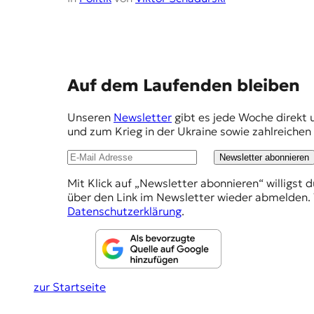
E
Auf dem Laufenden bleiben
m
Unseren
Newsletter
gibt es jede Woche direkt 
p
und zum Krieg in der Ukraine sowie zahlreiche
f
Newsletter abonnieren
e
Mit Klick auf „Newsletter abonnieren“ willigst 
h
über den Link im Newsletter wieder abmelden. 
l
Datenschutzerklärung
.
u
n
g
zur Startseite
e