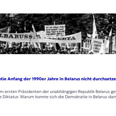
ie Anfang der 1990er Jahre in Belarus nicht durchsetz
m ersten Präsidenten der unabhängigen Republik Belarus ge
e Diktatur. Warum konnte sich die Demokratie in Belarus dam