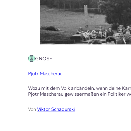
r
n
a
l
i
s
m
u
s
u
GNOSE
n
d
M
Pjotr Mascherau
e
d
Wozu mit dem Volk anbändeln, wenn deine Karri
i
Pjotr Mascherau gewissermaßen ein Politiker w
e
n
k
Von
Viktor Schadurski
o
m
p
e