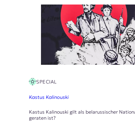
t
e
n
z
z
u
O
s
t
e
u
r
o
SPECIAL
p
a
.
Kastus Kalinouski
Kastus Kalinouski gilt als belarussischer Nati
geraten ist?