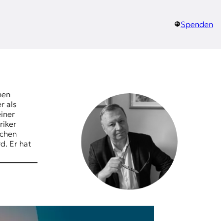
Spenden
hen
r als
iner
riker
schen
d. Er hat