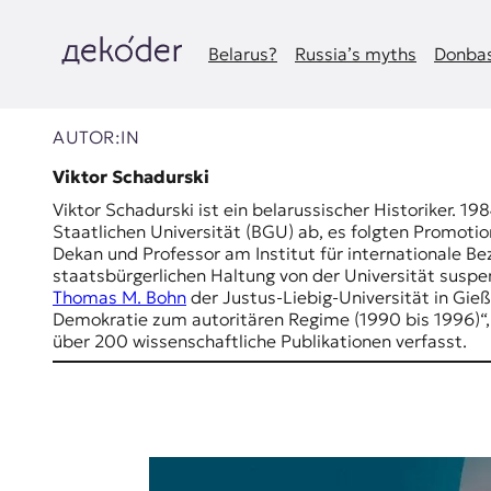
Zum
Inhalt
springen
Belarus?
Russia’s myths
Donbas
д
e
AUTOR:IN
k
Viktor Schadurski
Viktor Schadurski ist ein belarussischer Historiker. 1
o
Staatlichen Universität (BGU) ab, es folgten Promoti
Dekan und Professor am Institut für internationale B
d
staatsbürgerlichen Haltung von der Universität suspe
Thomas M. Bohn
der Justus-Liebig-Universität in Gie
e
Demokratie zum autoritären Regime (1990 bis 1996)“, d
über 200 wissenschaftliche Publikationen verfasst.
r
|
D