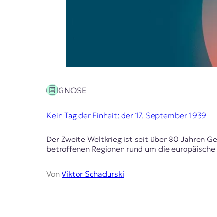
E
K
O
D
E
GNOSE
R
Kein Tag der Einheit: der 17. September 1939
W
i
Der Zweite Weltkrieg ist seit über 80 Jahren G
s
betroffenen Regionen rund um die europäische E
s
e
n
Von
Viktor Schadurski
,
J
o
u