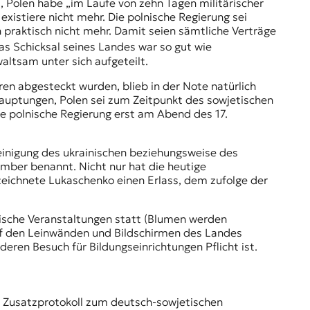
 Polen habe „im Laufe von zehn Tagen militärischer
xistiere nicht mehr. Die polnische Regierung sei
n praktisch nicht mehr. Damit seien sämtliche Verträge
s Schicksal seines Landes war so gut wie
altsam unter sich aufgeteilt.
n abgesteckt wurden, blieb in der Note natürlich
ehauptungen, Polen sei zum Zeitpunkt des sowjetischen
ie polnische Regierung erst am Abend des 17.
einigung des ukrainischen beziehungsweise des
mber benannt. Nicht nur hat die heutige
zeichnete Lukaschenko einen Erlass, dem zufolge der
tische Veranstaltungen statt (Blumen werden
uf den Leinwänden und Bildschirmen des Landes
ren Besuch für Bildungseinrichtungen Pflicht ist.
n Zusatzprotokoll zum deutsch-sowjetischen