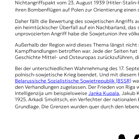
Nichtangriffspakt vom 23. August 1939 (Hitler-Stalin-
ihren Bombenflügen auf Polen zur Orientierung einen 
Daher fällt die Bewertung des sowjetischen Angriffs 
ein heimtückischer Überfall auf ein Nachbarland, da
unprovozierten Angriff habe die Sowjetunion ihre völk
Außerhalb der Region wird dieses Thema längst nicht s
Kampfhandlungen betroffen war. Jede der Seiten hat i
Geschichte Mittel- und Osteuropas zurückzuführen, di
Bei der unterschiedlichen Wahrnehmung des 17. Sept
polnisch-sowjetische Krieg beendet. Und mit diesem 
Belarussische Sozialistische Sowjetrepublik (BSSR)
war
den Verhandlungen zugelassen. Der Frieden von Riga 
Intelligenzija um beispielsweise
Janka Kupala
,
Jakub 
1925. Arkadi Smolitsch, ein Verfechter der
nationalen
Grundlage. Die Grenzen wurden quer durch den lebend