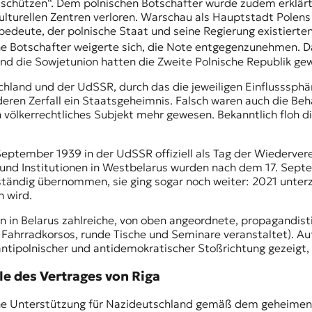
schützen“. Dem polnischen Botschafter wurde zudem erklärt,
lturellen Zentren verloren. Warschau als Hauptstadt Polens e
bedeute, der polnische Staat und seine Regierung existierte
e Botschafter weigerte sich, die Note entgegenzunehmen. Da
und die Sowjetunion hatten die
Zweite Polnische Republik
gew
and und der UdSSR, durch das die jeweiligen Einflusssphäre
 deren Zerfall ein Staatsgeheimnis. Falsch waren auch die B
n völkerrechtliches Subjekt mehr gewesen. Bekanntlich floh d
eptember 1939 in der UdSSR offiziell als Tag der Wiederver
und Institutionen in Westbelarus wurden nach dem 17. Septe
lständig übernommen, sie ging sogar noch weiter: 2021 unter
n wird.
n in Belarus zahlreiche, von oben angeordnete, propagandis
Fahrradkorsos, runde Tische und Seminare veranstaltet). A
ipolnischer und antidemokratischer Stoßrichtung gezeigt, de
le des Vertrages von Riga
ische Unterstützung für Nazideutschland gemäß dem geheime