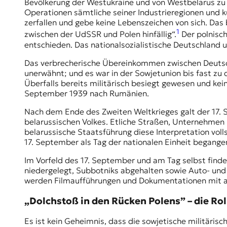
Bevölkerung der Westukraine und von Westbelarus zu 
t
Operationen sämtliche seiner Industrieregionen und ku
e
zerfallen und gebe keine Lebenszeichen von sich. Das 
n
1
zwischen der UdSSR und Polen hinfällig“.
Der polnisch
z
entschieden. Das nationalsozialistische Deutschland 
z
u
Das verbrecherische Übereinkommen zwischen Deutschl
O
unerwähnt; und es war in der Sowjetunion bis fast zu
s
Überfalls bereits militärisch besiegt gewesen und kei
t
September 1939 nach Rumänien.
e
u
Nach dem Ende des Zweiten Weltkrieges galt der 17. S
r
belarussischen Volkes. Etliche Straßen, Unternehmen 
o
belarussische Staatsführung diese Interpretation vol
p
17. September als Tag der nationalen Einheit begange
a
Im Vorfeld des 17. September und am Tag selbst finde
.
niedergelegt,
Subbotniks
abgehalten sowie Auto- und 
werden Filmaufführungen und Dokumentationen mit ant
„Dolchstoß in den Rücken Polens” – die Rol
Es ist kein Geheimnis, dass die sowjetische militär