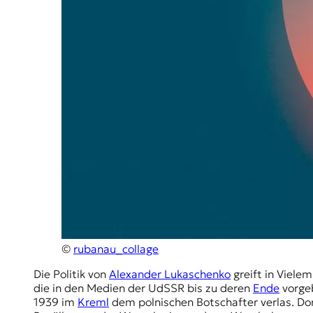
r
n
a
l
i
s
m
u
s
u
n
d
M
e
d
i
e
n
©
rubanau_collage
k
o
Die Politik von
Alexander Lukaschenko
greift in Viele
m
die in den Medien der UdSSR bis zu deren
Ende
vorgeb
p
1939 im
Kreml
dem polnischen Botschafter verlas. Dor
e