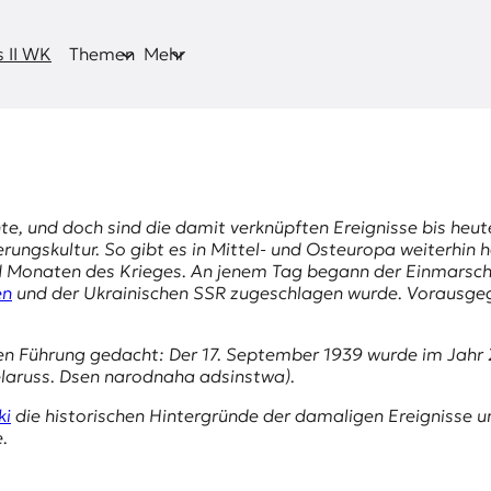
 II WK
Themen
Mehr
hte, und doch sind die damit verknüpften Ereignisse bis he
ungskultur. So gibt es in Mittel- und Osteuropa weiterhin h
Monaten des Krieges. An jenem Tag begann der Einmarsch d
en
und der Ukrainischen SSR zugeschlagen wurde. Vorausge
en Führung
gedacht: Der 17. September 1939 wurde im Jahr
laruss. Dsen narodnaha adsinstwa).
ki
die historischen Hintergründe der damaligen Ereignisse u
e.