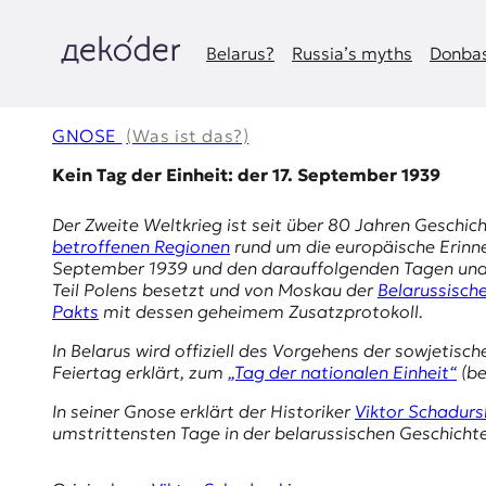
Zum
Inhalt
springen
Belarus?
Russia’s myths
Donbas
д
e
GNOSE
(Was ist das?)
k
Kein Tag der Einheit: der 17. September 1939
o
Der Zweite Weltkrieg ist seit über 80 Jahren Geschic
betroffenen Regionen
rund um die europäische Erinner
d
September 1939 und den darauffolgenden Tagen und 
Teil Polens besetzt und von Moskau der
Belarussisch
e
Pakts
mit dessen geheimem Zusatzprotokoll.
r
In Belarus wird offiziell des
Vorgehens der sowjetisch
Feiertag erklärt, zum
„Tag der nationalen Einheit“
(be
|
In seiner Gnose erklärt der Historiker
Viktor Schadurs
D
umstrittensten Tage in der belarussischen Geschicht