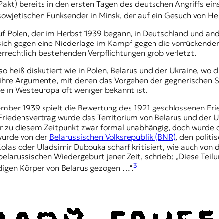
Pakt) bereits in den ersten Tagen des deutschen Angriffs ein
sowjetischen Funksender in Minsk, der auf ein Gesuch von He
auf Polen, der im Herbst 1939 begann, in Deutschland und a
s sich gegen eine Niederlage im Kampf gegen die vorrücken
errechtlich bestehenden Verpflichtungen grob verletzt.
o heiß diskutiert wie in Polen, Belarus und der Ukraine, wo 
hre Argumente, mit denen das Vorgehen der gegnerischen Seit
e in Westeuropa oft weniger bekannt ist.
ember 1939 spielt die Bewertung des 1921 geschlossenen
Fri
Friedensvertrag wurde das Territorium von Belarus und der 
 zu diesem Zeitpunkt zwar formal unabhängig, doch wurde der
wurde von der
Belarussischen Volksrepublik (BNR)
, den politi
Kolas
oder
Uladsimir Dubouka
scharf kritisiert, wie auch vo
 belarussischen Wiedergeburt
jener Zeit, schrieb: „Diese Tei
3
igen Körper von Belarus gezogen …“.