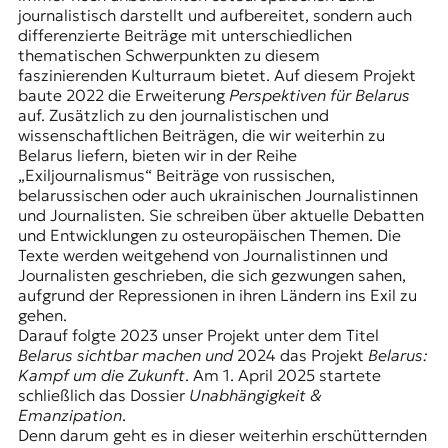
r
journalistisch darstellt und aufbereitet, sondern auch
n
differenzierte Beiträge mit unterschiedlichen
a
thematischen Schwerpunkten zu diesem
l
faszinierenden Kulturraum bietet. Auf diesem Projekt
i
baute 2022 die Erweiterung
Perspektiven für Belarus
s
auf. Zusätzlich zu den journalistischen und
m
wissenschaftlichen Beiträgen, die wir weiterhin zu
u
Belarus liefern, bieten wir in der Reihe
s
„Exiljournalismus“ Beiträge von russischen,
u
belarussischen oder auch ukrainischen Journalistinnen
n
und Journalisten. Sie schreiben über aktuelle Debatten
d
und Entwicklungen zu osteuropäischen Themen. Die
M
Texte werden weitgehend von Journalistinnen und
e
Journalisten geschrieben, die sich gezwungen sahen,
d
aufgrund der Repressionen in ihren Ländern ins Exil zu
i
gehen.
e
Darauf folgte 2023 unser Projekt unter dem Titel
n
Belarus sichtbar machen und
2024 das Projekt
Belarus:
k
Kampf um die Zukunft
. Am 1. April 2025 startete
o
schließlich das Dossier
Unabhängigkeit &
m
Emanzipation
.
p
Denn darum geht es in dieser weiterhin erschütternden
e