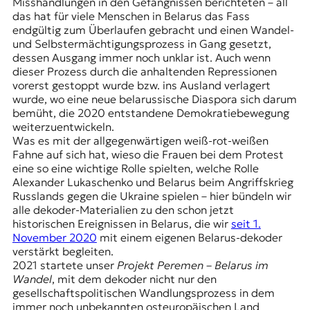
E
Misshandlungen in den Gefängnissen berichteten – all
das hat für viele Menschen in Belarus das Fass
K
endgültig zum Überlaufen gebracht und einen Wandel-
und Selbstermächtigungsprozess in Gang gesetzt,
O
dessen Ausgang immer noch unklar ist. Auch wenn
dieser Prozess durch die anhaltenden Repressionen
D
vorerst gestoppt wurde bzw. ins Ausland verlagert
wurde, wo eine neue belarussische Diaspora sich darum
E
bemüht, die 2020 entstandene Demokratiebewegung
weiterzuentwickeln.
R
Was es mit der allgegenwärtigen weiß-rot-weißen
Fahne auf sich hat, wieso die Frauen bei dem Protest
eine so eine wichtige Rolle spielten, welche Rolle
W
Alexander Lukaschenko und Belarus beim Angriffskrieg
i
Russlands gegen die Ukraine spielen – hier bündeln wir
s
alle dekoder-Materialien zu den schon jetzt
s
historischen Ereignissen in Belarus, die wir
seit 1.
e
November 2020
mit einem eigenen Belarus-dekoder
n
verstärkt begleiten.
,
2021 startete unser
Projekt Peremen – Belarus im
J
Wandel
, mit dem dekoder nicht nur den
o
gesellschaftspolitischen Wandlungsprozess in dem
u
immer noch unbekannten osteuropäischen Land