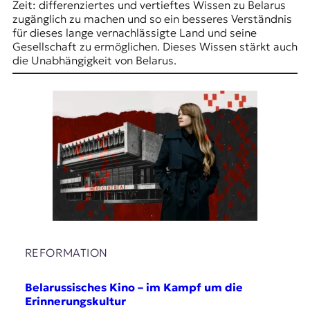
Zeit: differenziertes und vertieftes Wissen zu Belarus
t
zugänglich zu machen und so ein besseres Verständnis
e
für dieses lange vernachlässigte Land und seine
n
Gesellschaft zu ermöglichen. Dieses Wissen stärkt auch
z
die Unabhängigkeit von Belarus.
z
u
O
s
t
e
u
r
o
p
a
.
REFORMATION
Belarussisches Kino – im Kampf um die
Erinnerungskultur