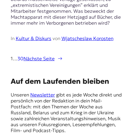
„extremistischen Vereinigungen” erklärt und
Mitarbeiter festgenommen. Was bezweckt der
Machtapparat mit dieser Hetzjagd auf Bücher, die
immer mehr im Verborgenen betrieben wird?
In
Kultur & Diskurs
von
Wjatscheslaw Korosten
1
…
30
Nächste Seite
→
E
Auf dem Laufenden bleiben
m
Unseren
Newsletter
gibt es jede Woche direkt und
p
persönlich von der Redaktion in dein Mail-
f
Postfach: mit den Themen der Woche aus
Russland, Belarus und zum Krieg in der Ukraine
e
sowie zahlreichen Veranstaltungshinweisen, Musik
h
aus unseren Fokusregionen, Leseempfehlungen,
Film- und Podcast-Tipps.