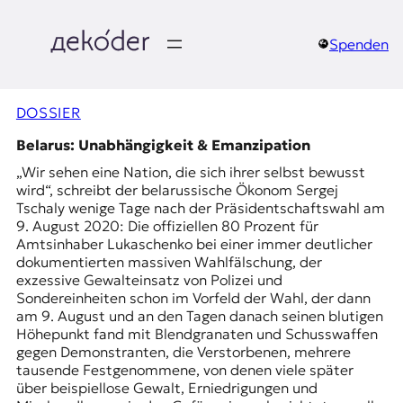
Zum
Inhalt
springen
Spenden
д
e
DOSSIER
k
Belarus: Unabhängigkeit & Emanzipation
„Wir sehen eine Nation, die sich ihrer selbst bewusst
o
wird“, schreibt der belarussische Ökonom Sergej
Tschaly wenige Tage nach der Präsidentschaftswahl am
d
9. August 2020: Die offiziellen 80 Prozent für
Amtsinhaber Lukaschenko bei einer immer deutlicher
e
dokumentierten massiven Wahlfälschung, der
exzessive Gewalteinsatz von Polizei und
r
Sondereinheiten schon im Vorfeld der Wahl, der dann
am 9. August und an den Tagen danach seinen blutigen
|
Höhepunkt fand mit Blendgranaten und Schusswaffen
gegen Demonstranten, die Verstorbenen, mehrere
D
tausende Festgenommene, von denen viele später
über beispiellose Gewalt, Erniedrigungen und