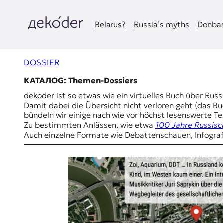
Zum
Inhalt
springen
Belarus?
Russia’s myths
Donbas
д
e
DOSSIER
k
КАТАЛОG: Themen-Dossiers
dekoder ist so etwas wie ein virtuelles Buch über Ru
o
Damit dabei die Übersicht nicht verloren geht (das B
bündeln wir einige nach wie vor höchst lesenswerte 
d
Zu bestimmten Anlässen, wie etwa
100 Jahre Russisc
Auch einzelne Formate wie Debattenschauen, Infografi
e
r
|
D