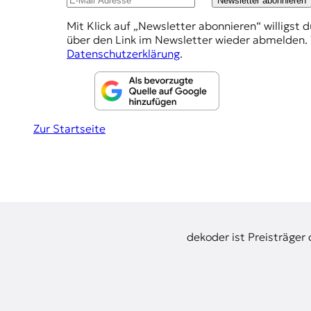
Newsletter abonnieren
r
e
n
Mit Klick auf „Newsletter abonnieren“ willigst 
h
a
über den Link im Newsletter wieder abmelden. 
l
l
Datenschutzerklärung
.
i
u
s
m
n
u
g
s
u
Zur Startseite
e
n
n
d
M
e
d
i
e
dekoder ist Preisträger
n
k
o
m
p
e