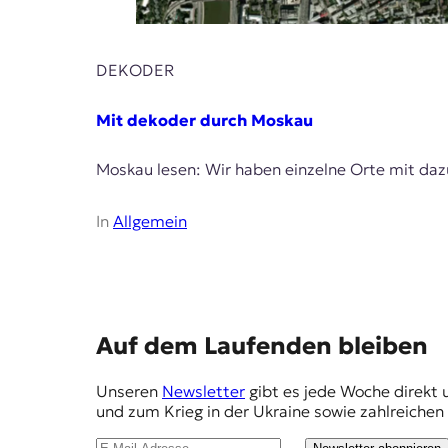
E
K
DEKODER
O
D
Mit dekoder durch Moskau
E
Moskau lesen: Wir haben einzelne Orte mit daz
R
In
Allgemein
W
i
s
s
e
E
Auf dem Laufenden bleiben
n
m
,
Unseren
Newsletter
gibt es jede Woche direkt 
J
p
und zum Krieg in der Ukraine sowie zahlreiche
o
f
u