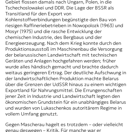
Gebiet flossen damals nach Ungarn, Polen, in die
Tschechoslowakei und DDR. Die Lage der BSSR als
Transitland für den Export von
Kohlenstoffverbindungen begünstigte den Bau von
riesigen Raffineriebetrieben in Nowopolozk (1963) und
Mosyr (1975) und die rasche Entwicklung der
chemischen Industrie, des Bergbaus und der
Energieerzeugung. Nach dem Krieg konnte durch den
Produktionsausstoß im Maschinenbau die Versorgung
der belarussischen Landwirtschaft mit technischen
Geräten und Anlagen hochgefahren werden; früher
wurde alles händisch gemacht und brachte dadurch
weitaus geringeren Ertrag. Der deutliche Aufschwung in
der landwirtschaftlichen Produktion machte Belarus
über die Grenzen der UdSSR hinaus zu einem wichtigen
Exportland für Nahrungsmittel. Die Errungenschaften
jener Zeit in Industrie und Landwirtschaft legten den
ökonomischen Grundstein für ein unabhängiges Belarus
und wurden von Lukaschenkos autoritärem Regime in
vollem Umfang genutzt.
Gegen Mascherau hagelt es trotzdem – oder vielleicht
genau deswegen – Kritik. Für manche war er