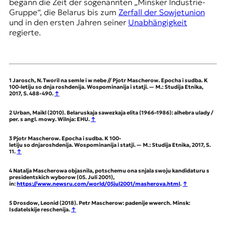
begann die Zeit der sogenannten „Minsker Industrie-
Gruppe“, die Belarus bis zum
Zerfall der Sowjetunion
und in den ersten Jahren seiner
Unabhängigkeit
regierte.
1
Jarosch, N. Tworil na semle i w nebe // Pjotr Mascherow. Epocha i sudba. K
100-letiju so dnja roshdenija. Wospominanija i statji. — M.: Studija Etnika,
2017, S. 488-490.
↑
2
Urban, Maikl (2010). Belaruskaja sawezkaja elіta (1966–1986): alhebra ulady /
per. s angl. mowy. Wіlnja: EHU.
↑
3
Pjotr Mascherow. Epocha i sudba. K 100-
letiju so dnjaroshdenija. Wospominanija i statji. — M.: Studija Etnika, 2017, S.
11.
↑
4
Natalja Mascherowa objasnila, potschemu ona snjala swoju kandidaturu s
presidentskich wyborow (05. Juli 2001),
in:
https://www.newsru.com/world/05jul2001/masherova.html
.
↑
5
Drosdow, Leonid (2018). Petr Mascherow: padenije wwerch. Minsk:
Isdatelskije reschenija.
↑