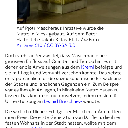
Auf Pjotr Mascheraus Initiative wurde die
Metro in Minsk gebaut. Auf dem Foto:
Haltestelle Jakub-Kolas-Platz / © Foto
Antares 610 / CC BY-SA 3.0
Doch steht außer Zweifel, dass Mascherau einen
gewissen Einfluss auf Qualität und Tempo hatte, mit
denen er die Anweisungen aus dem
Kreml
befolgte und
sie mit Logik und Vernunft versehen konnte. Das setzte
er haputsächlich für die sozioökonomische Entwicklung
der Städte und ländlichen Gegenden ein. Zum Beispiel
war es ihm ein Anliegen, in Minsk eine Metro bauen zu
lassen. Das konnte er nur umsetzen, indem er sich für
Unterstützung an
Leonid Breschnew
wandte.
Die wirtschaftlichen Erfolge der Mascherau-Ära hatten
ihren Preis: Die erste Generation von Dörflern, die ihren
festen Wohnsitz in der Stadt hatten, wollte mit dem