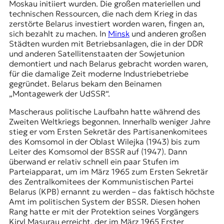
Moskau initiiert wurden. Die großen materiellen und
technischen Ressourcen, die nach dem Krieg in das
zerstörte Belarus investiert worden waren, fingen an,
sich bezahlt zu machen. In
Minsk
und anderen großen
Städten wurden mit Betriebsanlagen, die in der DDR
und anderen Satellitenstaaten der Sowjetunion
demontiert und nach Belarus gebracht worden waren,
für die damalige Zeit moderne Industriebetriebe
gegründet. Belarus bekam den Beinamen
„Montagewerk der UdSSR“.
Mascheraus politische Laufbahn hatte während des
Zweiten Weltkriegs begonnen. Innerhalb weniger Jahre
stieg er vom Ersten Sekretär des Partisanenkomitees
des Komsomol in der Oblast Wilejka (1943) bis zum
Leiter des
Komsomol
der BSSR auf (1947). Dann
überwand er relativ schnell ein paar Stufen im
Parteiapparat, um im März 1965 zum Ersten Sekretär
des Zentralkomitees der Kommunistischen Partei
Belarus (KPB) ernannt zu werden – das faktisch höchste
Amt im politischen System der BSSR. Diesen hohen
Rang hatte er mit der Protektion seines Vorgängers
Kiryl Masurau
erreicht, der im März 1965 Erster