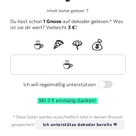
Inhalt bisher gelesen
↑
Du hast schon
1 Gnose
auf dekoder gelesen.* Was
ist sie dir wert? Vielleicht
3 €
?
☕️
🍕
🌹
💰
☕️
Switch
Ich will regelmäßig unterstützen
Mit 3 € einmalig danken!
* Diese Daten werden ausschließlich lokal in deinem Browser
gespeichert!
Ich unterstütze dekoder bereits 🫶