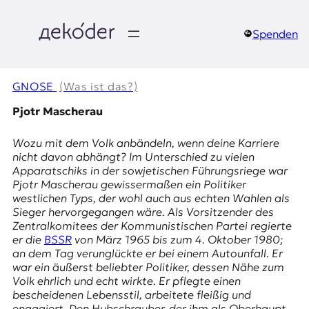
Zum
Inhalt
springen
Spenden
д
e
GNOSE
(Was ist das?)
k
Pjotr Mascherau
o
Wozu mit dem Volk anbändeln, wenn deine Karriere
nicht davon abhängt? Im Unterschied zu vielen
d
Apparatschiks in der sowjetischen Führungsriege war
Pjotr Mascherau gewissermaßen ein Politiker
e
westlichen Typs, der wohl auch aus echten Wahlen als
Sieger hervorgegangen wäre. Als Vorsitzender des
r
Zentralkomitees der Kommunistischen Partei regierte
er die
BSSR
von März 1965 bis zum 4. Oktober 1980;
|
an dem Tag verunglückte er bei einem Autounfall. Er
war ein äußerst beliebter Politiker, dessen Nähe zum
D
Volk ehrlich und echt wirkte. Er pflegte einen
bescheidenen Lebensstil, arbeitete fleißig und
engagiert. Den Hubschrauber, der ihm als Oberhaupt