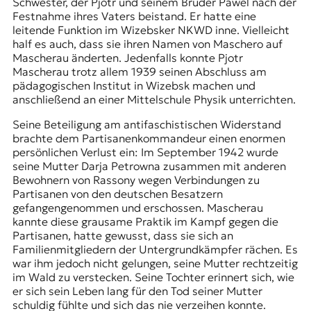
Schwester, der Pjotr und seinem Bruder Pawel nach der
Festnahme ihres Vaters beistand. Er hatte eine
leitende Funktion im Wizebsker
NKWD
inne. Vielleicht
half es auch, dass sie ihren Namen von Maschero auf
Mascherau änderten. Jedenfalls konnte Pjotr
Mascherau trotz allem 1939 seinen Abschluss am
pädagogischen Institut in Wizebsk machen und
anschließend an einer Mittelschule Physik unterrichten.
Seine Beteiligung am antifaschistischen Widerstand
brachte dem Partisanenkommandeur einen enormen
persönlichen Verlust ein: Im September 1942 wurde
seine Mutter Darja Petrowna zusammen mit anderen
Bewohnern von Rassony wegen Verbindungen zu
Partisanen von den deutschen Besatzern
gefangengenommen und erschossen. Mascherau
kannte diese grausame Praktik im Kampf gegen die
Partisanen, hatte gewusst, dass sie sich an
Familienmitgliedern der Untergrundkämpfer rächen. Es
war ihm jedoch nicht gelungen, seine Mutter rechtzeitig
im Wald zu verstecken. Seine Tochter erinnert sich, wie
er sich sein Leben lang für den Tod seiner Mutter
schuldig fühlte und sich das nie verzeihen konnte.