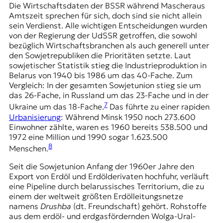
Die Wirtschaftsdaten der BSSR während Mascheraus
Amtszeit sprechen für sich, doch sind sie nicht allein
sein Verdienst. Alle wichtigen Entscheidungen wurden
von der Regierung der UdSSR getroffen, die sowohl
bezüglich Wirtschaftsbranchen als auch generell unter
den Sowjetrepubliken die Prioritäten setzte. Laut
sowjetischer Statistik stieg die Industrieproduktion in
Belarus von 1940 bis 1986 um das 40-Fache. Zum
Vergleich: In der gesamten Sowjetunion stieg sie um
das 26-Fache, in Russland um das 23-Fache und in der
7
Ukraine um das 18-Fache.
Das führte zu einer rapiden
Urbanisierung
: Während Minsk 1950 noch 273.600
Einwohner zählte, waren es 1960 bereits 538.500 und
1972 eine Million und 1990 sogar 1.623.500
8
Menschen.
Seit die Sowjetunion Anfang der 1960er Jahre den
Export von Erdöl und Erdölderivaten hochfuhr, verläuft
eine Pipeline durch belarussisches Territorium, die zu
einem der weltweit größten Erdölleitungsnetze
namens
Drushba
(dt. Freundschaft) gehört. Rohstoffe
aus dem erdöl- und erdgasfördernden Wolga-Ural-