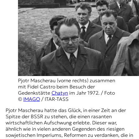
t
e
n
z
z
u
O
s
t
e
u
r
o
Pjotr Mascherau (vorne rechts) zusammen
p
mit Fidel Castro beim Besuch der
a
Gedenkstätte
Chatyn
im Jahr 1972. / Foto
.
©
IMAGO
/ ITAR-TASS
Pjotr Mascherau hatte das Glück, in einer Zeit an der
Spitze der BSSR zu stehen, die einen rasanten
wirtschaftlichen Aufschwung erlebte. Dieser war,
ähnlich wie in vielen anderen Gegenden des riesigen
sowjetischen Imperiums, Reformen zu verdanken, die in