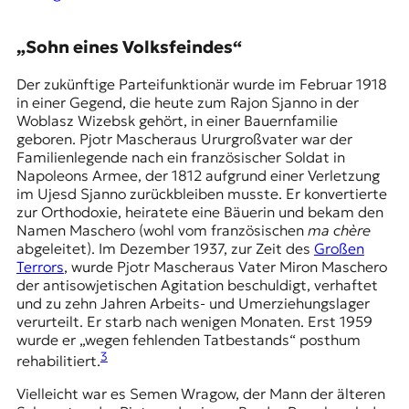
„Sohn eines Volksfeindes“
Der zukünftige Parteifunktionär wurde im Februar 1918
in einer Gegend, die heute zum Rajon Sjanno in der
Woblasz
Wizebsk
gehört, in einer Bauernfamilie
geboren. Pjotr Mascheraus Ururgroßvater war der
Familienlegende nach ein französischer Soldat in
Napoleons Armee, der 1812 aufgrund einer Verletzung
im Ujesd Sjanno zurückbleiben musste. Er konvertierte
zur Orthodoxie, heiratete eine Bäuerin und bekam den
Namen Maschero (wohl vom französischen
ma chère
abgeleitet). Im Dezember 1937, zur Zeit des
Großen
Terrors
, wurde Pjotr Mascheraus Vater Miron Maschero
der antisowjetischen Agitation beschuldigt, verhaftet
und zu zehn Jahren Arbeits- und Umerziehungslager
verurteilt. Er starb nach wenigen Monaten. Erst 1959
wurde er „wegen fehlenden Tatbestands“ posthum
3
rehabilitiert.
Vielleicht war es Semen Wragow, der Mann der älteren