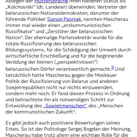
Ablegen der
Muttersprache
ihren niederen Status als
„Kolchosniki“ (dt. Landeier) überwinden. Vertreter der
belarussischen Nationaldemokraten, darunter der
führende Politiker
Sjanon Pasnjak
, nannten Mascherau
immer mal wieder einen „erzkommunistischen
Russifikator“ und „Zerstörer der belarussischen
Nation“. Der ehemalige Parteisekretär wurde für die
totale Russifizierung des belarussischen
Bildungssystems, für die Schädigung der Umwelt durch
wirtschaftliche Erschließung und für die beginnende
Verödung der kleinen („perspektivlosen“)
9
belarussischen Dörfer verantwortlich gemacht.
Und
tatsächlich hatte Mascherau gegen die Moskauer
Politik der Russifizierung von Belarus und anderen
Sowjetrepubliken nicht nur nichts einzuwenden,
sondern mehr noch: Er fand diesen Prozess in Ordnung
und betrachtete ihn als notwendigen Schritt zur
Entwicklung des
„Sowjetmenschen“
, des „Menschen
der kommunistischen Zukunft“.
Es gibt jedoch auch positivere Bewertungen seines
Erbes. So ist der Politologe Sergej Bogdan der Meinung,
Mascherau habe trotz allem eine wichtige Rolle für die