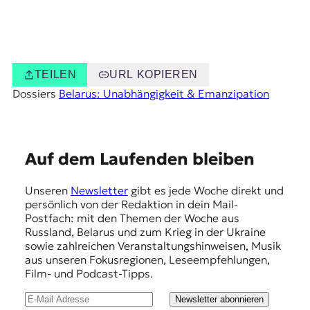
TEILEN
URL KOPIEREN
Dossiers
Belarus: Unabhängigkeit & Emanzipation
E
Auf dem Laufenden bleiben
m
Unseren
Newsletter
gibt es jede Woche direkt und
p
persönlich von der Redaktion in dein Mail-
f
Postfach: mit den Themen der Woche aus
Russland, Belarus und zum Krieg in der Ukraine
e
sowie zahlreichen Veranstaltungshinweisen, Musik
h
aus unseren Fokusregionen, Leseempfehlungen,
Film- und Podcast-Tipps.
l
u
Newsletter abonnieren