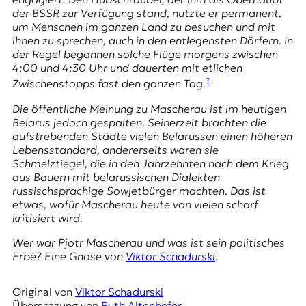
E
der BSSR zur Verfügung stand, nutzte er permanent,
K
um Menschen im ganzen Land zu besuchen und mit
ihnen zu sprechen, auch in den entlegensten Dörfern. In
O
der Regel begannen solche Flüge morgens zwischen
4:00 und 4:30 Uhr und dauerten mit etlichen
D
1
Zwischenstopps fast den ganzen Tag.
E
Die öffentliche Meinung zu Mascherau ist im heutigen
Belarus jedoch gespalten. Seinerzeit brachten die
R
aufstrebenden Städte vielen Belarussen einen höheren
Lebensstandard, andererseits waren sie
Schmelztiegel, die in den Jahrzehnten nach dem Krieg
W
aus Bauern mit belarussischen Dialekten
i
russischsprachige Sowjetbürger machten. Das ist
s
etwas, wofür Mascherau heute von vielen scharf
s
kritisiert wird.
e
n
Wer war Pjotr Mascherau und was ist sein politisches
,
Erbe? Eine Gnose von
Viktor Schadurski
.
J
o
Original von
Viktor Schadurski
u
Übersetzung von
Ruth Altenhofer