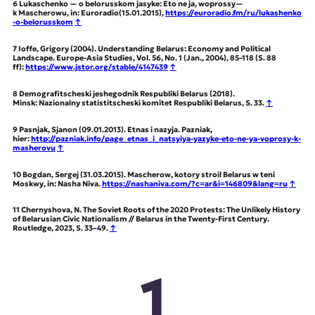
6
Lukaschenko — o belorusskom jasyke: Eto ne ja, woprossy—
k Mascherowu, in: Euroradio(15.01.2015),
https://euroradio.fm/ru/lukashenko
-o-belorusskom
↑
7
Ioffe, Grigory (2004). Understanding Belarus: Economy and Political
Landscape. Europe-Asia Studies, Vol. 56, No. 1 (Jan., 2004), 85–118 (S. 88
ff):
https://www.jstor.org/stable/4147439
↑
8
Demografitscheski jeshegodnik Respubliki Belarus (2018).
Minsk: Nazionalny statistitscheski komitet Respubliki Belarus, S. 33.
↑
9
Pasnjak, Sjanon (09.01.2013). Etnas i nazyja. Pazniak,
hier:
http://pazniak.info/page_etnas_i_natsyiya-yazyke-eto-ne-ya-voprosy-k-
masherovu
↑
10
Bogdan, Sergej (31.03.2015). Mascherow, kotory stroil Belarus w teni
Moskwy, in: Nasha Niva.
https://nashaniva.com/?c=ar&i=146809&lang=ru
↑
11
Chernyshova, N. The Soviet Roots of the 2020 Protests: The Unlikely History
of Belarusian Civic Nationalism // Belarus in the Twenty-First Century.
Routledge, 2023, S. 33–49.
↑
1