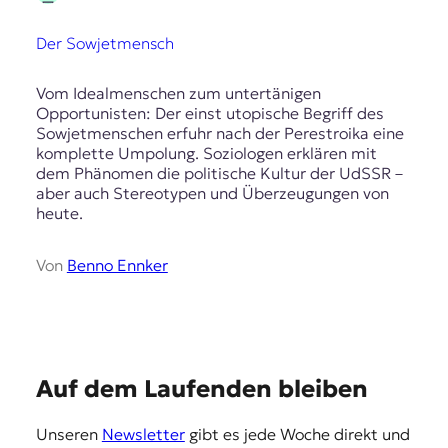
t
e
Der Sowjetmensch
n
z
Vom Idealmenschen zum untertänigen
z
Opportunisten: Der einst utopische Begriff des
u
Sowjetmenschen erfuhr nach der Perestroika eine
O
komplette Umpolung. Soziologen erklären mit
s
dem Phänomen die politische Kultur der UdSSR –
t
aber auch Stereotypen und Überzeugungen von
e
heute.
u
r
o
Von
Benno Ennker
p
a
.
E
Auf dem Laufenden bleiben
m
Unseren
Newsletter
gibt es jede Woche direkt und