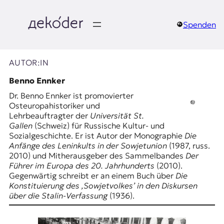
Zum
Inhalt
springen
Spenden
д
e
AUTOR:IN
k
Benno Ennker
Dr. Benno Ennker ist promovierter
o
Osteuropahistoriker und
Lehrbeauftragter der
Universität St.
d
Gallen
(Schweiz) für Russische Kultur- und
Sozialgeschichte. Er ist Autor der Monographie
Die
e
Anfänge des Leninkults in der Sowjetunion
(1987, russ.
2010) und Mitherausgeber des Sammelbandes
Der
r
Führer im Europa des 20. Jahrhunderts
(2010).
Gegenwärtig schreibt er an einem Buch über
Die
|
Konstituierung des ‚Sowjetvolkes’ in den Diskursen
über die Stalin-Verfassung
(1936).
D