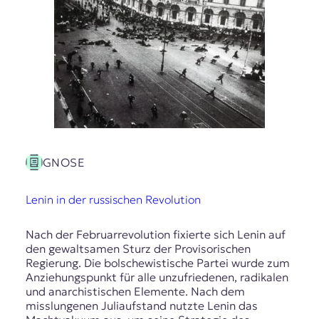
E
K
O
D
E
R
GNOSE
W
i
Lenin in der russischen Revolution
s
s
Nach der Februarrevolution fixierte sich Lenin auf
e
den gewaltsamen Sturz der Provisorischen
n
Regierung. Die bolschewistische Partei wurde zum
,
Anziehungspunkt für alle unzufriedenen, radikalen
J
und anarchistischen Elemente. Nach dem
o
misslungenen Juliaufstand nutzte Lenin das
u