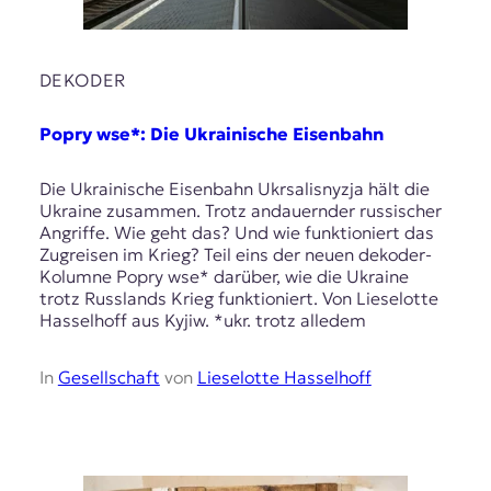
t
e
n
DEKODER
z
z
u
Popry wse*: Die Ukrainische Eisenbahn
O
s
Die Ukrainische Eisenbahn Ukrsalisnyzja hält die
t
Ukraine zusammen. Trotz andauernder russischer
e
Angriffe. Wie geht das? Und wie funktioniert das
u
Zugreisen im Krieg? Teil eins der neuen dekoder-
r
Kolumne Popry wse* darüber, wie die Ukraine
o
trotz Russlands Krieg funktioniert. Von Lieselotte
p
Hasselhoff aus Kyjiw. *ukr. trotz alledem
a
.
In
Gesellschaft
von
Lieselotte Hasselhoff