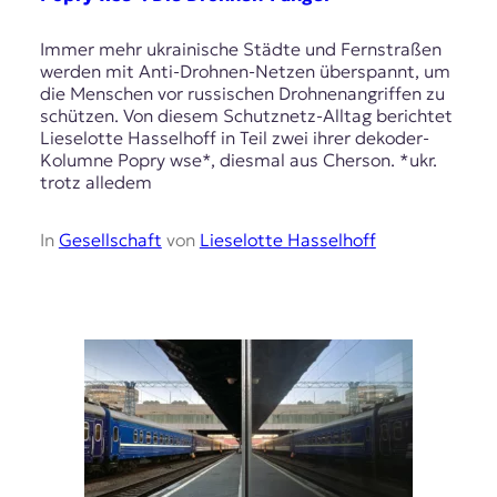
r
n
Immer mehr ukrainische Städte und Fernstraßen
a
werden mit Anti-Drohnen-Netzen überspannt, um
l
die Menschen vor russischen Drohnenangriffen zu
i
schützen. Von diesem Schutznetz-Alltag berichtet
s
Lieselotte Hasselhoff in Teil zwei ihrer dekoder-
m
Kolumne Popry wse*, diesmal aus Cherson. *ukr.
u
trotz alledem
s
u
n
In
Gesellschaft
von
Lieselotte Hasselhoff
d
M
e
d
i
e
n
k
o
m
p
e