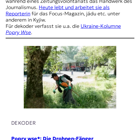
E
während eines Zeitungsvolontariats das Handwerk des
Journalismus.
Heute lebt und arbeitet sie als
K
Reporterin
für das Focus-Magazin, jádu etc. unter
anderem in Kyjiw.
O
Für dekoder verfasst sie u.a. die
Ukraine-Kolumne
Popry Wse
.
D
E
R
W
i
s
s
e
n
,
J
DEKODER
o
u
Popry wse*: Die Drohnen-Fänger