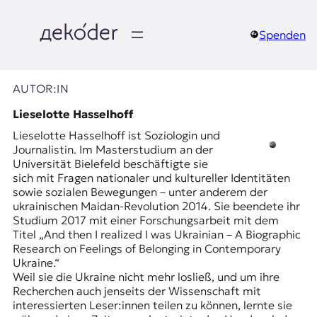
Zum
Inhalt
springen
Spenden
д
e
AUTOR:IN
k
Lieselotte Hasselhoff
Lieselotte Hasselhoff ist Soziologin und
o
Journalistin. Im Masterstudium an der
Universität Bielefeld beschäftigte sie
d
sich mit Fragen nationaler und kultureller Identitäten
sowie sozialen Bewegungen – unter anderem der
e
ukrainischen Maidan-Revolution 2014. Sie beendete ihr
Studium 2017 mit einer Forschungsarbeit mit dem
r
Titel „And then I realized I was Ukrainian – A Biographic
Research on Feelings of Belonging in Contemporary
|
Ukraine.“
Weil sie die Ukraine nicht mehr losließ, und um ihre
D
Recherchen auch jenseits der Wissenschaft mit
interessierten Leser:innen teilen zu können, lernte sie