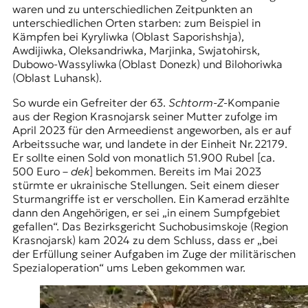
waren und zu unterschiedlichen Zeitpunkten an
unterschiedlichen Orten starben: zum Beispiel in
Kämpfen bei Kyryliwka (Oblast Saporishshja),
Awdijiwka, Oleksandriwka, Marjinka, Swjatohirsk,
Dubowo-Wassyliwka (Oblast Donezk) und Bilohoriwka
(Oblast Luhansk).
So wurde ein Gefreiter der 63.
Schtorm-Z
-Kompanie
aus der Region Krasnojarsk seiner Mutter zufolge im
April 2023 für den Armeedienst angeworben, als er auf
Arbeitssuche war, und landete in der Einheit Nr. 22179.
Er sollte einen Sold von monatlich 51.900 Rubel [ca.
500 Euro –
dek
] bekommen. Bereits im Mai 2023
stürmte er ukrainische Stellungen. Seit einem dieser
Sturmangriffe ist er verschollen. Ein Kamerad erzählte
dann den Angehörigen, er sei „in einem Sumpfgebiet
gefallen“. Das Bezirksgericht Suchobusimskoje (Region
Krasnojarsk) kam 2024 zu dem Schluss, dass er „bei
der Erfüllung seiner Aufgaben im Zuge der
militärischen
Spezialoperation
“ ums Leben gekommen war.