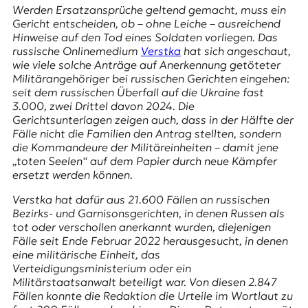
E
Werden Ersatzansprüche geltend gemacht, muss ein
K
Gericht entscheiden, ob – ohne Leiche – ausreichend
Hinweise auf den Tod eines Soldaten vorliegen. Das
O
russische Onlinemedium
Verstka
hat sich angeschaut,
wie viele solche Anträge auf Anerkennung getöteter
D
Militärangehöriger bei russischen Gerichten eingehen:
seit dem russischen Überfall auf die Ukraine fast
E
3.000, zwei Drittel davon 2024. Die
Gerichtsunterlagen zeigen auch, dass in der Hälfte der
R
Fälle nicht die Familien den Antrag stellten, sondern
die Kommandeure der Militäreinheiten – damit jene
„toten Seelen“
auf dem Papier durch neue Kämpfer
W
ersetzt werden können.
i
Verstka
hat dafür aus 21.600 Fällen an russischen
s
Bezirks- und Garnisonsgerichten, in denen Russen als
s
tot oder verschollen anerkannt wurden, diejenigen
e
Fälle seit Ende Februar 2022 herausgesucht, in denen
n
eine militärische Einheit, das
,
Verteidigungsministerium oder ein
J
Militärstaatsanwalt beteiligt war. Von diesen 2.847
o
Fällen konnte die Redaktion die Urteile im Wortlaut zu
u