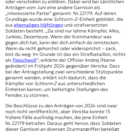
oder verschollen zu erklären. Dabei wird bei sämtlichen
Anträgen vom Juni eine andere Garnison als
„interessierte Partei“ genannt: Nr. 22179. Auf deren
Grundlage wurde eine
Schtorm-Z
–Einheit gebildet, die
aus
ehemaligen Häftlingen
und strafversetzten
Soldaten besteht. „Da sind nur lahme Kämpfer, Alkis,
Junkies, Deserteure. Wenn der Kommandeur was
gegen dich hat, kann der dich einfach da reinstecken.
Wenn du nicht gehorchst oder widersprichst – zack,
bist du weg. Im Grunde ist das ein Strafbataillon, nichts
als
Fleischwolf
“, erklärte der Offizier Andrej (Name
geändert) im Frühjahr 2024 gegenüber
Verstka
. Dass
bei der Antragstellung zwei verschiedene Stützpunkte
genannt werden, erklärt sich dadurch, dass die
Kämpfer von
Schtorm Z
aus unterschiedlichen
Einheiten kamen, um befestigte Stellungen des
Feindes zu stürmen.
Die Beschlüsse zu den Anträgen von 2024 sind zwar
noch nicht veröffentlicht, aber
Verstka
konnte 15
frühere Fälle ausfindig machen, die jene Einheit
Nr. 22179 betrafen. Daraus geht hervor, dass Soldaten
dieser Garnison an diversen Sturmangriffen beteiligt