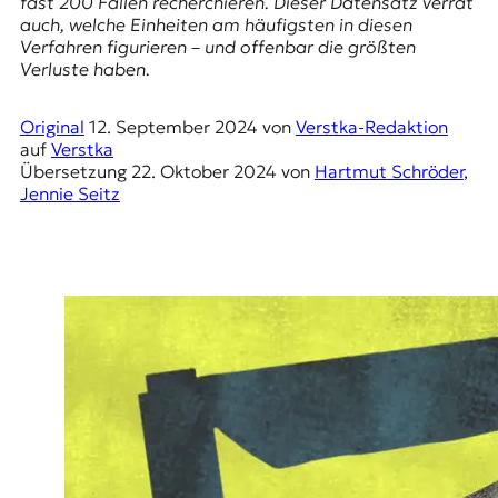
fast 200 Fällen recherchieren. Dieser Datensatz verrät
r
auch, welche Einheiten am häufigsten in diesen
n
Verfahren figurieren – und offenbar die größten
a
Verluste haben.
l
i
s
Original
12. September 2024
von
Verstka-Redaktion
m
auf
Verstka
u
Übersetzung
22. Oktober 2024
von
Hartmut Schröder
,
s
Jennie Seitz
u
n
d
M
e
d
i
e
n
k
o
m
p
e