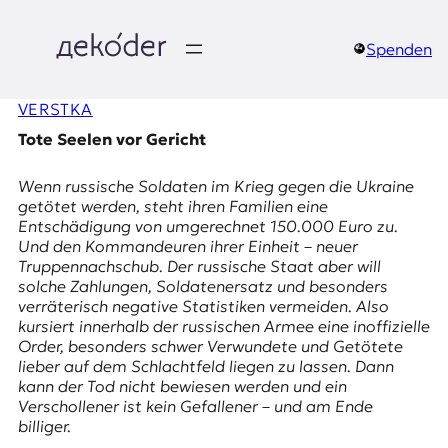
Zum
Inhalt
springen
Spenden
д
VERSTKA
e
Tote Seelen vor Gericht
k
Wenn russische Soldaten im Krieg gegen die Ukraine
o
getötet werden, steht ihren Familien eine
Entschädigung von umgerechnet 150.000 Euro zu.
d
Und den Kommandeuren ihrer Einheit – neuer
Truppennachschub. Der russische Staat aber will
e
solche Zahlungen, Soldatenersatz und besonders
verräterisch negative Statistiken vermeiden. Also
r
kursiert innerhalb der russischen Armee eine inoffizielle
Order, besonders schwer Verwundete und Getötete
|
lieber auf dem Schlachtfeld liegen zu lassen. Dann
kann der Tod nicht bewiesen werden und ein
D
Verschollener ist kein Gefallener – und am Ende
billiger.