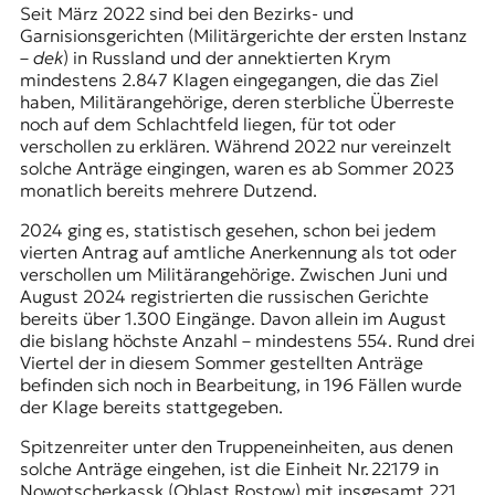
Seit März 2022 sind bei den Bezirks- und
Garnisionsgerichten (Militärgerichte der ersten Instanz
–
dek
) in Russland und der annektierten
Krym
mindestens 2.847 Klagen eingegangen, die das Ziel
haben, Militärangehörige, deren sterbliche Überreste
noch auf dem Schlachtfeld liegen, für tot oder
verschollen zu erklären. Während 2022 nur vereinzelt
solche Anträge eingingen, waren es ab Sommer 2023
monatlich bereits mehrere Dutzend.
2024 ging es, statistisch gesehen, schon bei jedem
vierten Antrag auf amtliche Anerkennung als tot oder
verschollen um Militärangehörige. Zwischen Juni und
August 2024 registrierten die russischen Gerichte
bereits über 1.300 Eingänge. Davon allein im August
die bislang höchste Anzahl – mindestens 554. Rund drei
Viertel der in diesem Sommer gestellten Anträge
befinden sich noch in Bearbeitung, in 196 Fällen wurde
der Klage bereits stattgegeben.
Spitzenreiter unter den Truppeneinheiten, aus denen
solche Anträge eingehen, ist die Einheit Nr. 22179 in
Nowotscherkassk (Oblast Rostow) mit insgesamt 221