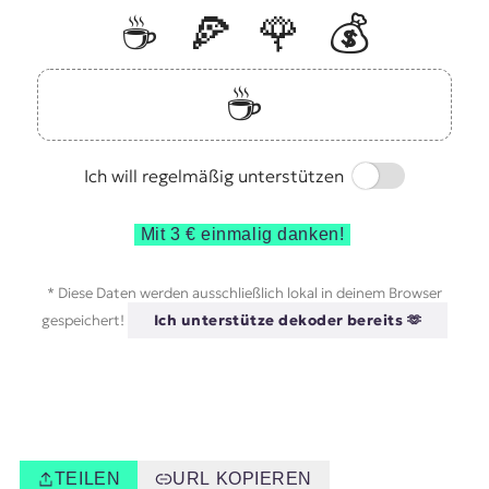
☕️
🍕
🌹
💰
☕️
Switch
Ich will regelmäßig unterstützen
Mit 3 € einmalig danken!
* Diese Daten werden ausschließlich lokal in deinem Browser
gespeichert!
Ich unterstütze dekoder bereits 🫶
TEILEN
URL KOPIEREN