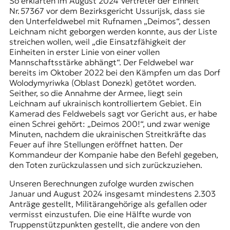
So erklärten im August 2024 Vertreter der Einheit
Nr. 57367 vor dem Bezirksgericht Ussurijsk, dass sie
den Unterfeldwebel mit Rufnamen „Deimos“, dessen
Leichnam nicht geborgen werden konnte, aus der Liste
streichen wollen, weil „die Einsatzfähigkeit der
Einheiten in erster Linie von einer vollen
Mannschaftsstärke abhängt“. Der Feldwebel war
bereits im Oktober 2022 bei den Kämpfen um das Dorf
Wolodymyriwka (Oblast Donezk) getötet worden.
Seither, so die Annahme der Armee, liegt sein
Leichnam auf ukrainisch kontrolliertem Gebiet. Ein
Kamerad des Feldwebels sagt vor Gericht aus, er habe
einen Schrei gehört: „Deimos
200
!“, und zwar wenige
Minuten, nachdem die ukrainischen Streitkräfte das
Feuer auf ihre Stellungen eröffnet hatten. Der
Kommandeur der Kompanie habe den Befehl gegeben,
den Toten zurückzulassen und sich zurückzuziehen.
Unseren Berechnungen zufolge wurden zwischen
Januar und August 2024 insgesamt mindestens 2.303
Anträge gestellt, Militärangehörige als gefallen oder
vermisst einzustufen. Die eine Hälfte wurde von
Truppenstützpunkten gestellt, die andere von den