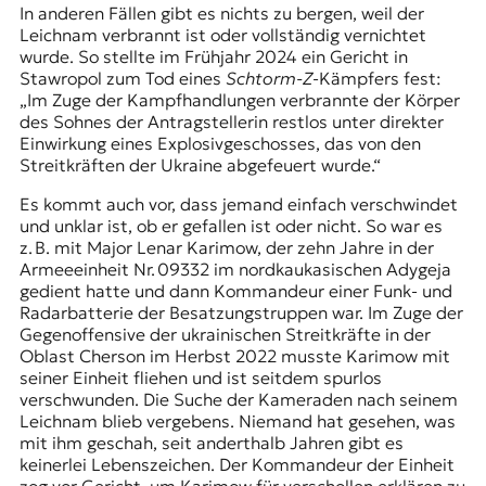
In anderen Fällen gibt es nichts zu bergen, weil der
Leichnam verbrannt ist oder vollständig vernichtet
wurde. So stellte im Frühjahr 2024 ein Gericht in
Stawropol zum Tod eines
Schtorm-Z
-Kämpfers fest:
„Im Zuge der Kampfhandlungen verbrannte der Körper
des Sohnes der Antragstellerin restlos unter direkter
Einwirkung eines Explosivgeschosses, das von den
Streitkräften der Ukraine abgefeuert wurde.“
Es kommt auch vor, dass jemand einfach verschwindet
und unklar ist, ob er gefallen ist oder nicht. So war es
z. B. mit Major Lenar Karimow, der zehn Jahre in der
Armeeeinheit Nr. 09332 im nordkaukasischen Adygeja
gedient hatte und dann Kommandeur einer Funk- und
Radarbatterie der Besatzungstruppen war. Im Zuge der
Gegenoffensive der ukrainischen Streitkräfte in der
Oblast Cherson im Herbst 2022 musste Karimow mit
seiner Einheit fliehen und ist seitdem spurlos
verschwunden. Die Suche der Kameraden nach seinem
Leichnam blieb vergebens. Niemand hat gesehen, was
mit ihm geschah, seit anderthalb Jahren gibt es
keinerlei Lebenszeichen. Der Kommandeur der Einheit
zog vor Gericht, um Karimow für verschollen erklären zu