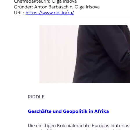
E
Chefredakteurin: Olga Irisova
Gründer: Anton Barbaschin, Olga Irisova
K
URL:
https://www.ridl.io/ru/
O
D
E
R
W
i
s
s
e
RIDDLE
n
,
Geschäfte und Geopolitik in Afrika
J
o
Die einstigen Kolonialmächte Europas hinterlas
u