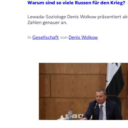
Warum sind so viele Russen für den Krieg?
Lewada-Soziologe Denis Wolkow präsentiert akt
Zahlen genauer an.
In
Gesellschaft
von
Denis Wolkow