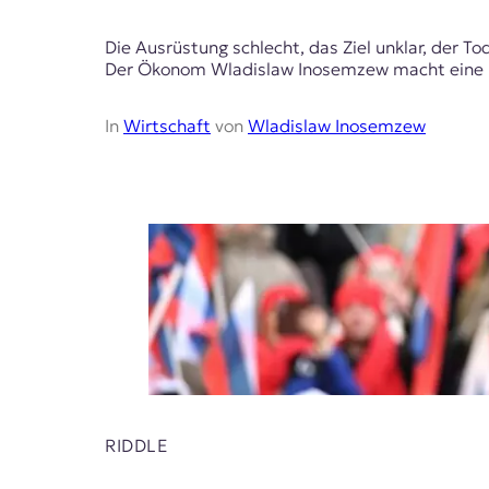
t
e
Die Ausrüstung schlecht, das Ziel unklar, der T
n
Der Ökonom Wladislaw Inosemzew macht eine mak
z
z
In
Wirtschaft
von
Wladislaw Inosemzew
u
O
s
t
e
u
r
o
p
a
.
RIDDLE