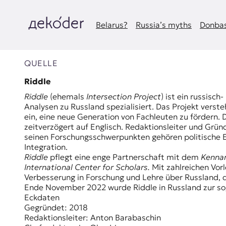
Zum
Inhalt
springen
Belarus?
Russia’s myths
Donbas
д
e
QUELLE
k
Riddle
Riddle
(ehemals
Intersection Project
) ist ein russisc
o
Analysen zu Russland spezialisiert. Das Projekt verst
ein, eine neue Generation von Fachleuten zu fördern. D
d
zeitverzögert auf Englisch. Redaktionsleiter und Grün
seinen Forschungsschwerpunkten gehören politische E
e
Integration.
Riddle
pflegt eine enge Partnerschaft mit dem
Kennan
r
International Center for Scholars.
Mit zahlreichen
Vor
Verbesserung in Forschung und Lehre über Russland, d
|
Ende November 2022 wurde Riddle in Russland zur so
Eckdaten
D
Gegründet: 2018
Redaktionsleiter: Anton Barabaschin