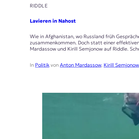
RIDDLE
Lavieren in Nahost
Wie in Afghanistan, wo Russland früh Gespräche
zusammenkommen. Doch statt einer effektiven N
Mardassow und Kirill Semjonow auf Riddle. Sch
In
Politik
von
Anton Mardassow
,
Kirill Semjonow