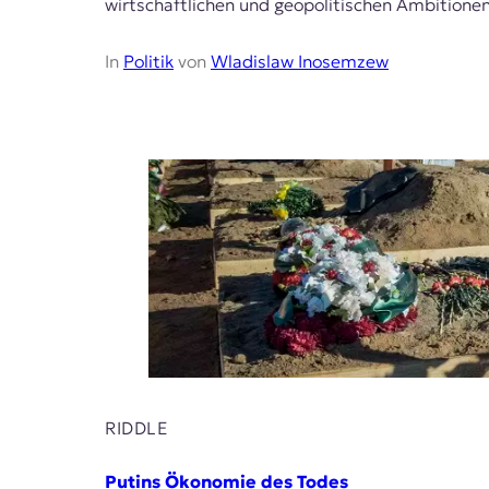
wirtschaftlichen und geopolitischen Ambition
r
n
a
In
Politik
von
Wladislaw Inosemzew
l
i
s
m
u
s
u
n
d
M
e
d
i
e
n
k
o
RIDDLE
m
p
Putins Ökonomie des Todes
e