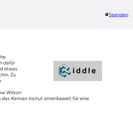
Spenden
che
h dafür
nd etwas
chin. Zu
e
ow Wilson
h das
Kennan Insitut
amerikaweit für eine