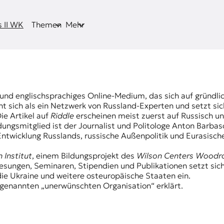
 II WK
Themen
Mehr
h- und englischsprachiges Online-Medium, das sich auf gründli
eht sich als ein Netzwerk von Russland-Experten und setzt sic
ie Artikel auf
Riddle
erscheinen meist zuerst auf Russisch u
dungsmitglied ist der Journalist und Politologe Anton Barbas
ntwicklung Russlands, russische Außenpolitik und Eurasisch
 Institut
, einem Bildungsprojekt des
Wilson Centers Woodr
lesungen, Seminaren, Stipendien und Publikationen setzt sic
ie Ukraine und weitere osteuropäische Staaten ein.
genannten „unerwünschten Organisation“ erklärt.