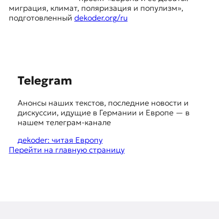
E
миграция, климат, поляризация и популизм»,
K
подготовленный
dekoder.org/ru
O
D
E
S
Telegram
u
R
Анонсы наших текстов, последние новости и
g
дискуссии, идущие в Германии и Европе — в
g
нашем телеграм-канале
Е
в
e
дekoder: читая Европу
р
Перейти на главную страницу
s
о
п
t
е
i
й
с
o
к
n
а