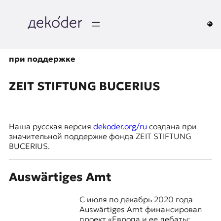
Перейти
к
содержимому
д
e
при поддержке
k
ZEIT STIFTUNG BUCERIUS
o
d
Наша русская версия
dekoder.org/ru
создана при
значительной поддержке фонда ZEIT STIFTUNG
e
BUCERIUS.
r
Auswärtiges Amt
|
D
С июля по декабрь 2020 года
Auswärtiges Amt финансировал
проект «Европа и ее дебаты: