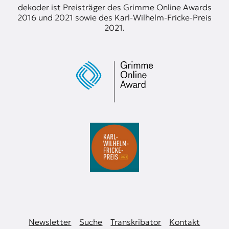
я
s
dekoder ist Preisträger des Grimme Online Awards
ж
2016 und 2021 sowie des Karl-Wilhelm-Fricke-Preis
у
2021.
р
н
а
л
и
с
т
и
к
а
в
п
е
р
е
в
о
д
е
Newsletter
Suche
Transkribator
Kontakt
и