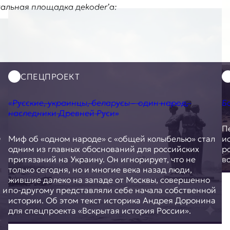
тальная площадка
дekoder’а:
СПЕЦПРОЕКТ
«̵Р̵у̵с̵с̵к̵и̵е̵,̵ ̵у̵к̵р̵а̵и̵н̵ц̵ы̵,̵ ̵б̵е̵л̵ар̵у̵с̵ы̵ ̵–̵ ̵о̵д̵и̵н̵ ̵н̵а̵р̵о̵д̵,̵
Б
̵н̵а̵с̵л̵е̵д̵н̵и̵к̵и̵ ̵Д̵р̵е̵в̵н̵е̵й̵ ̵Р̵у̵с̵и̵»
П
О
Миф об «одном народе» с «общей колыбелью» стал
и
одним из главных обоснований для российских
р
притязаний на Украину. Он игнорирует, что не
в
только сегодня, но и многие века назад люди,
жившие далеко на западе от Москвы, совершенно
 и
по-другому представляли себе начала собственной
истории. Об этом текст историка Андрея Доронина
для спецпроекта «Вскрытая история России».