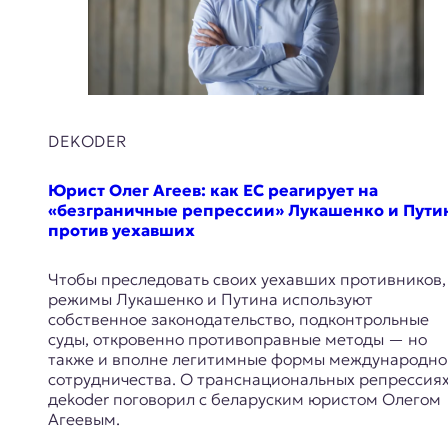
E
K
O
D
DEKODER
E
Юрист Олег Агеев: как ЕС реагирует на
R
«безграничные репрессии» Лукашенко и Пути
против уехавших
Е
в
Чтобы преследовать своих уехавших противников,
р
режимы Лукашенко и Путина используют
о
собственное законодательство, подконтрольные
п
суды, откровенно противоправные методы — но
е
также и вполне легитимные формы международно
й
сотрудничества. О транснациональных репрессия
с
дekoder поговорил с беларуским юристом Олегом
к
Агеевым.
а