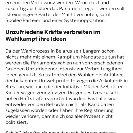
erneuerten Verfassung werden. Wenn das Land
t
zukünftig auch über das Parlament regiert werden soll,
e
ist eine eigene Partei der Macht vonnöten, samt
n
Spoiler-Parteien
und einer Systemopposition.
z
z
Unzufriedene Kräfte verbreiten im
u
Wahlkampf ihre Ideen
O
s
Da der Wahlprozess in Belarus seit Langem schon
t
nichts mehr mit einem Kampf um Mandate zu tun hat,
e
werden die Parlamentswahlen nun von verschiedenen
u
Gruppen Unzufriedener intensiv zur Verbreitung ihrer
r
Ideen genutzt. So traten bei den Wahlen die Anführer
o
der bekannten Umweltproteste gegen die Akkufabrik in
p
Brest an, wie auch die der Initiative Mütter 328, deren
a
Kinder wegen geringfügigen Drogenbesitzes zu sehr
.
hohen Haftstrafen verurteilt wurden. Fast alle sind
entweder von den Behörden nicht als Kandidaten
zugelassen worden oder haben ihre Registrierung
wieder verloren, damit sich sozialer Protest nicht
politisiert.
Schließlich wäre da noch das wohl interessanteste