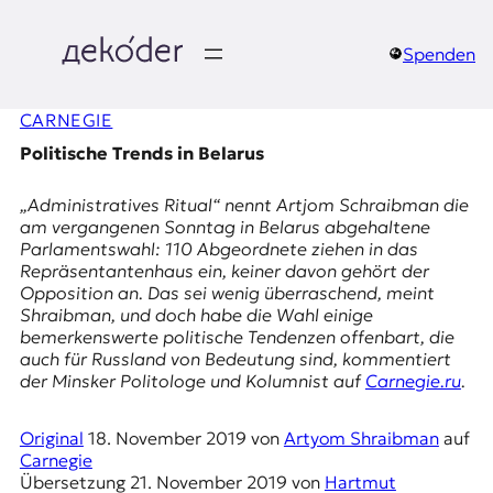
Zum
Inhalt
springen
Spenden
д
CARNEGIE
e
Politische Trends in Belarus
k
„Administratives Ritual“ nennt Artjom Schraibman die
o
am vergangenen Sonntag in Belarus abgehaltene
Parlamentswahl: 110 Abgeordnete ziehen in das
d
Repräsentantenhaus ein, keiner davon gehört der
Opposition an. Das sei wenig überraschend, meint
e
Shraibman, und doch habe die Wahl einige
bemerkenswerte politische Tendenzen offenbart, die
r
auch für Russland von Bedeutung sind, kommentiert
der Minsker Politologe und Kolumnist auf
Carnegie.ru
.
|
Original
18. November 2019
von
Artyom Shraibman
auf
D
Carnegie
Übersetzung
21. November 2019
von
Hartmut