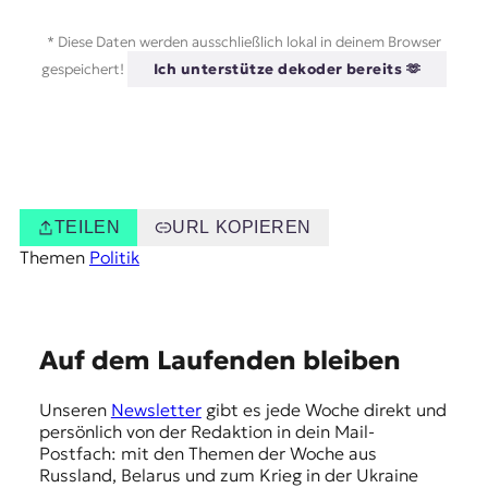
* Diese Daten werden ausschließlich lokal in deinem Browser
gespeichert!
Ich unterstütze dekoder bereits 🫶
TEILEN
URL KOPIEREN
Themen
Politik
E
Auf dem Laufenden bleiben
m
Unseren
Newsletter
gibt es jede Woche direkt und
p
persönlich von der Redaktion in dein Mail-
f
Postfach: mit den Themen der Woche aus
Russland, Belarus und zum Krieg in der Ukraine