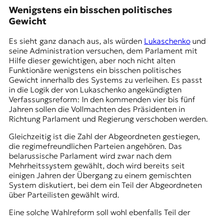
r
Wenigstens ein bisschen politisches
n
Gewicht
a
l
Es sieht ganz danach aus, als würden
Lukaschenko
und
i
seine Administration versuchen, dem Parlament mit
s
Hilfe dieser gewichtigen, aber noch nicht alten
m
Funktionäre wenigstens ein bisschen politisches
u
Gewicht innerhalb des Systems zu verleihen. Es passt
s
in die Logik der von Lukaschenko angekündigten
u
Verfassungsreform: In den kommenden vier bis fünf
n
Jahren sollen die Vollmachten des Präsidenten in
d
Richtung Parlament und Regierung verschoben werden.
M
e
Gleichzeitig ist die Zahl der Abgeordneten gestiegen,
d
die regimefreundlichen Parteien angehören. Das
i
belarussische Parlament wird zwar nach dem
e
Mehrheitssystem gewählt, doch wird bereits seit
n
einigen Jahren der Übergang zu einem gemischten
k
System diskutiert, bei dem ein Teil der Abgeordneten
o
über Parteilisten gewählt wird.
m
p
Eine solche Wahlreform soll wohl ebenfalls Teil der
e