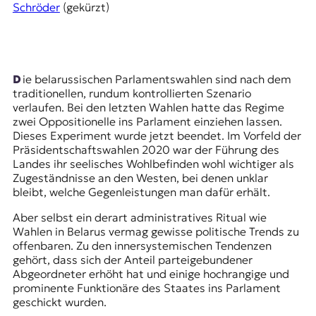
E
Schröder
(gekürzt)
K
O
D
Die belarussischen Parlamentswahlen sind nach dem
traditionellen, rundum kontrollierten Szenario
E
verlaufen. Bei den letzten Wahlen hatte das Regime
zwei Oppositionelle ins Parlament einziehen lassen.
R
Dieses Experiment wurde jetzt beendet. Im Vorfeld der
Präsidentschaftswahlen 2020 war der Führung des
Landes ihr seelisches Wohlbefinden wohl wichtiger als
Zugeständnisse an den Westen, bei denen unklar
W
bleibt, welche Gegenleistungen man dafür erhält.
i
s
Aber selbst ein derart administratives Ritual wie
s
Wahlen in Belarus vermag gewisse politische Trends zu
e
offenbaren. Zu den innersystemischen Tendenzen
n
gehört, dass sich der Anteil parteigebundener
,
Abgeordneter erhöht hat und einige hochrangige und
J
prominente Funktionäre des Staates ins Parlament
o
geschickt wurden.
u