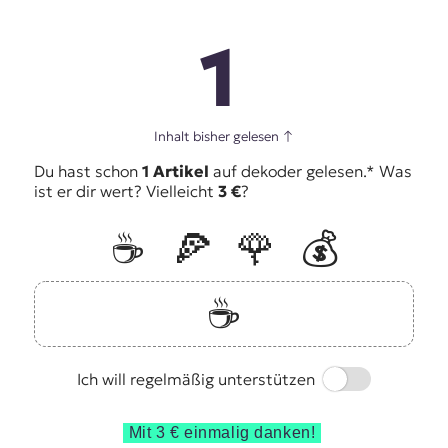
1
Inhalt bisher gelesen
↑
Du hast schon
1 Artikel
auf dekoder gelesen.* Was
ist er dir wert? Vielleicht
3 €
?
☕️
🍕
🌹
💰
☕️
Switch
Ich will regelmäßig unterstützen
Mit 3 € einmalig danken!