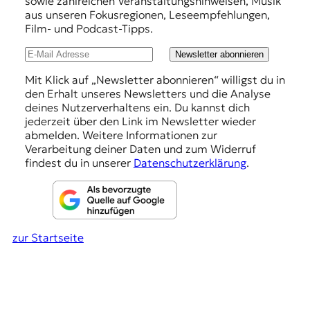
sowie zahlreichen Veranstaltungshinweisen, Musik
t
h
aus unseren Fokusregionen, Leseempfehlungen,
e
Film- und Podcast-Tipps.
l
n
z
u
Newsletter abonnieren
z
n
Mit Klick auf „Newsletter abonnieren“ willigst du in
u
den Erhalt unseres Newsletters und die Analyse
O
g
deines Nutzerverhaltens ein. Du kannst dich
s
e
jederzeit über den Link im Newsletter wieder
t
abmelden. Weitere Informationen zur
e
n
Verarbeitung deiner Daten und zum Widerruf
u
findest du in unserer
Datenschutzerklärung
.
r
o
p
a
.
zur Startseite