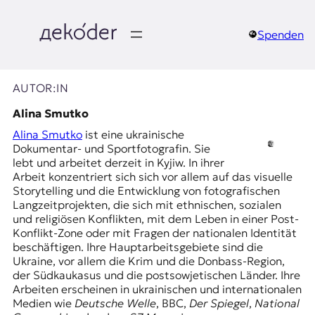
Zum
Inhalt
springen
Spenden
д
e
AUTOR:IN
k
Alina Smutko
Alina Smutko
ist eine ukrainische
o
Dokumentar- und Sportfotografin. Sie
lebt und arbeitet derzeit in Kyjiw. In ihrer
d
Arbeit konzentriert sich sich vor allem auf das visuelle
Storytelling und die Entwicklung von fotografischen
e
Langzeitprojekten, die sich mit ethnischen, sozialen
und religiösen Konflikten, mit dem Leben in einer Post-
r
Konflikt-Zone oder mit Fragen der nationalen Identität
beschäftigen. Ihre Hauptarbeitsgebiete sind die
|
Ukraine, vor allem die Krim und die Donbass-Region,
der Südkaukasus und die postsowjetischen Länder. Ihre
D
Arbeiten erscheinen in ukrainischen und internationalen
Medien wie
Deutsche Welle
, BBC,
Der Spiegel
,
National