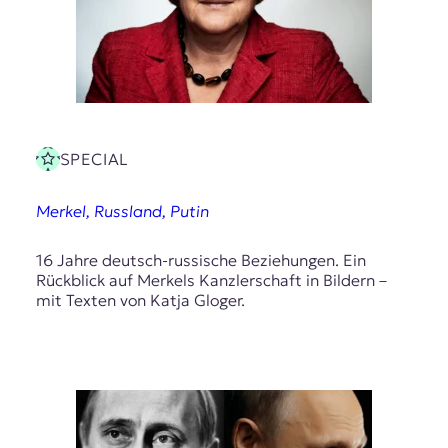
E
K
O
D
E
SPECIAL
R
Merkel, Russland, Putin
W
16 Jahre deutsch-russische Beziehungen. Ein
i
Rückblick auf Merkels Kanzlerschaft in Bildern –
s
mit Texten von Katja Gloger.
s
e
n
,
J
o
u