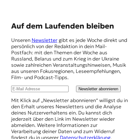
t
e
n
z
E
Auf dem Laufenden bleiben
z
m
u
Unseren
Newsletter
gibt es jede Woche direkt und
O
p
persönlich von der Redaktion in dein Mail-
s
f
Postfach: mit den Themen der Woche aus
t
Russland, Belarus und zum Krieg in der Ukraine
e
e
sowie zahlreichen Veranstaltungshinweisen, Musik
u
h
aus unseren Fokusregionen, Leseempfehlungen,
r
Film- und Podcast-Tipps.
o
l
p
u
Newsletter abonnieren
a
.
n
Mit Klick auf „Newsletter abonnieren“ willigst du in
den Erhalt unseres Newsletters und die Analyse
g
deines Nutzerverhaltens ein. Du kannst dich
e
jederzeit über den Link im Newsletter wieder
abmelden. Weitere Informationen zur
n
Verarbeitung deiner Daten und zum Widerruf
findest du in unserer
Datenschutzerklärung
.