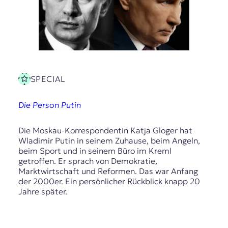
r
n
a
l
i
s
m
u
SPECIAL
s
u
n
Die Person Putin
d
M
Die Moskau-Korrespondentin Katja Gloger hat
e
Wladimir Putin in seinem Zuhause, beim Angeln,
d
beim Sport und in seinem Büro im Kreml
i
getroffen. Er sprach von Demokratie,
e
Marktwirtschaft und Reformen. Das war Anfang
n
der 2000er. Ein persönlicher Rückblick knapp 20
k
Jahre später.
o
m
p
e