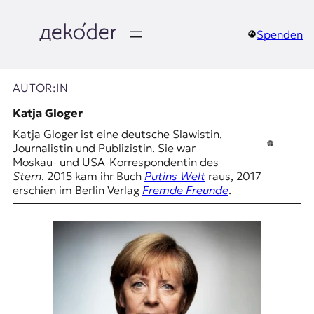
Zum
Inhalt
springen
Spenden
д
e
AUTOR:IN
k
Katja Gloger
Katja Gloger ist eine deutsche Slawistin,
o
Journalistin und Publizistin. Sie war
Moskau- und USA-Korrespondentin des
d
Stern
. 2015 kam ihr Buch
Putins Welt
raus, 2017
erschien im Berlin Verlag
Fremde Freunde
.
e
r
|
D