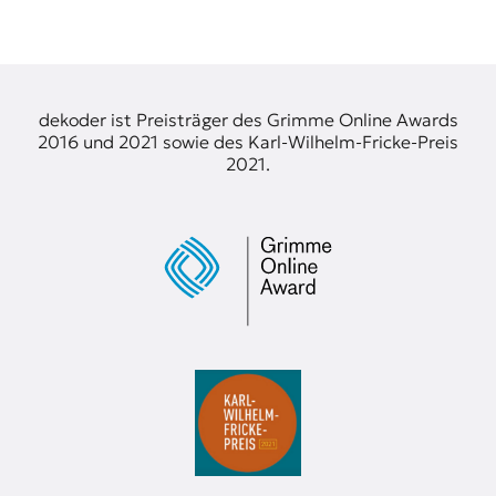
t
e
n
z
z
dekoder ist Preisträger des Grimme Online Awards
u
2016 und 2021 sowie des Karl-Wilhelm-Fricke-Preis
O
2021.
s
t
e
u
r
o
p
a
.