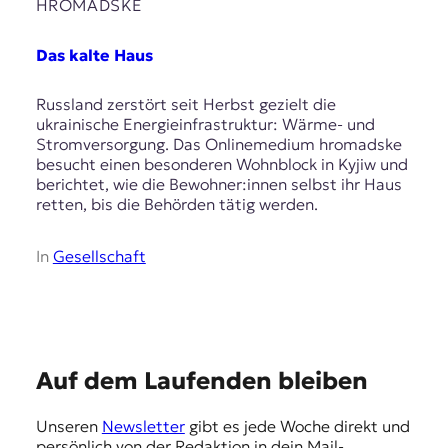
E
HROMADSKE
K
Das kalte Haus
O
Russland zerstört seit Herbst gezielt die
D
ukrainische Energieinfrastruktur: Wärme- und
Stromversorgung. Das Onlinemedium hromadske
E
besucht einen besonderen Wohnblock in Kyjiw und
berichtet, wie die Bewohner:innen selbst ihr Haus
R
retten, bis die Behörden tätig werden.
W
In
Gesellschaft
i
s
s
e
n
,
E
Auf dem Laufenden bleiben
J
m
o
Unseren
Newsletter
gibt es jede Woche direkt und
u
p
persönlich von der Redaktion in dein Mail-