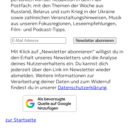
r
f
Postfach: mit den Themen der Woche aus
n
Russland, Belarus und zum Krieg in der Ukraine
a
e
sowie zahlreichen Veranstaltungshinweisen, Musik
l
h
aus unseren Fokusregionen, Leseempfehlungen,
i
Film- und Podcast-Tipps.
s
l
m
u
Newsletter abonnieren
u
s
n
Mit Klick auf „Newsletter abonnieren“ willigst du in
u
den Erhalt unseres Newsletters und die Analyse
g
n
deines Nutzerverhaltens ein. Du kannst dich
d
e
jederzeit über den Link im Newsletter wieder
M
abmelden. Weitere Informationen zur
n
e
Verarbeitung deiner Daten und zum Widerruf
d
findest du in unserer
Datenschutzerklärung
.
i
e
n
k
o
zur Startseite
m
p
e