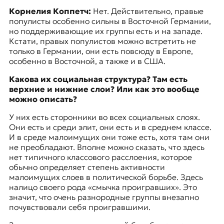
к
Корнелия Коппетч:
Нет. Действительно, правые
о
популисты особенно сильны в Восточной Германии,
н
но поддерживающие их группы есть и на западе.
т
Кстати, правых популистов можно встретить не
е
только в Германии, они есть повсюду в Европе,
к
особенно в Восточной, а также и в США.
с
т
Какова их социальная структура? Там есть
е
верхние и нижние слои? Или как это вообще
можно описать?
У них есть сторонники во всех социальных слоях.
Они есть и среди элит, они есть и в среднем классе.
И в среде малоимущих они тоже есть, хотя там они
не преобладают. Вполне можно сказать, что здесь
нет типичного классового расслоения, которое
обычно определяет степень активности
малоимущих слоев в политической борьбе. Здесь
налицо своего рода «смычка проигравших». Это
значит, что очень разнородные группы внезапно
почувствовали себя проигравшими.