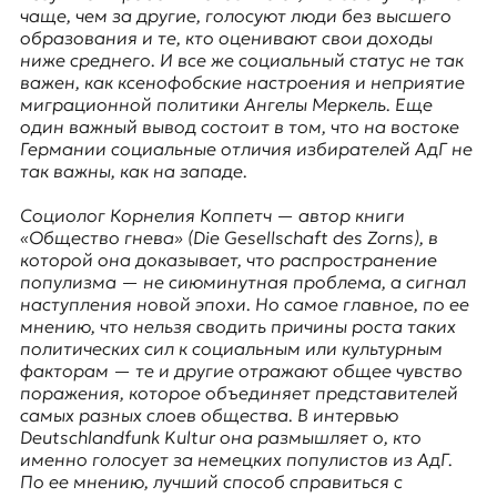
E
чаще, чем за другие, голосуют люди без высшего
K
образования и те, кто оценивают свои доходы
ниже среднего. И все же социальный статус не так
O
важен, как ксенофобские настроения и неприятие
миграционной политики Ангелы Меркель. Еще
D
один важный вывод состоит в том, что на востоке
Германии социальные отличия избирателей АдГ не
E
так важны, как на западе.
R
Социолог
Корнелия Коппетч
— автор книги
«Общество гнева» (Die Gesellschaft des Zorns), в
которой она доказывает, что распространение
Е
популизма — не сиюминутная проблема, а сигнал
в
наступления новой эпохи. Но самое главное, по ее
р
мнению, что нельзя сводить причины роста таких
о
политических сил к социальным или культурным
п
факторам — те и другие отражают общее чувство
е
поражения, которое объединяет представителей
й
самых разных слоев общества. В интервью
с
Deutschlandfunk Kultur она размышляет о, кто
к
именно голосует за немецких популистов из АдГ.
а
По ее мнению, лучший способ справиться с