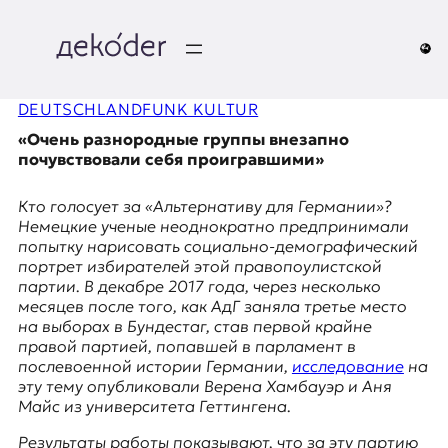
Перейти
к
содержимому
д
DEUTSCHLANDFUNK KULTUR
e
«Очень разнородные группы внезапно
k
почувствовали себя проигравшими»
o
Кто голосует за «Альтернативу для Германии»?
Немецкие ученые неоднократно предпринимали
d
попытку нарисовать социально-демографический
портрет избирателей этой правопoулистской
e
партии. В декабре 2017 года, через несколько
месяцев после того, как АдГ заняла третье место
r
на выборах в Бундестаг, став первой крайне
правой партией, попавшей в парламент в
|
послевоенной истории Германии,
исследование
на
эту тему опубликовали Верена Хамбауэр и Аня
D
Майс из университета Геттингена.
Результаты работы показывают, что за эту партию