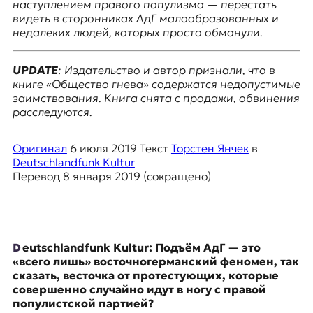
я
наступлением правого популизма — перестать
ж
видеть в сторонниках АдГ малообразованных и
у
недалеких людей, которых просто обманули.
р
н
UPDATE
: Издательство и автор признали, что в
а
книге «Общество гнева» содержатся недопустимые
л
заимствования. Книга снята с продажи, обвинения
и
расследуются.
с
т
и
Оригинал
6 июля 2019
Текст
Торстен Янчек
в
к
Deutschlandfunk Kultur
а
Перевод
8 января 2019
(сокращено)
в
п
е
р
е
Deutschlandfunk Kultur: Подъём АдГ — это
в
«всего лишь» восточногерманский феномен, так
о
сказать, весточка от протестующих, которые
д
совершенно случайно идут в ногу с правой
е
популистской партией?
и