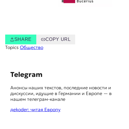
SHARE
COPY URL
Topics
Общество
S
Telegram
u
Анонсы наших текстов, последние новости и
g
дискуссии, идущие в Германии и Европе — в
g
нашем телеграм-канале
e
дekoder: читая Европу
s
t