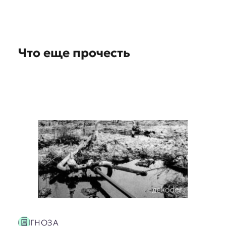
i
o
n
Что еще прочесть
s
ГНОЗА