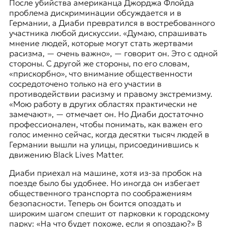
После убийства американца Джорджа Флойда
проблема дискриминации обсуждается и в
Германии, а Диаби превратился в востребованного
участника любой дискуссии. «Думаю, спрашивать
мнение людей, которые могут стать жертвами
расизма, — очень важно», — говорит он. Это с одной
стороны. С другой же стороны, по его словам,
«прискорбно», что внимание общественности
сосредоточено только на его участии в
противодействии расизму и правому экстремизму.
«Мою работу в других областях практически не
замечают», — отмечает он. Но Диаби достаточно
профессионален, чтобы понимать, как важен его
голос именно сейчас, когда десятки тысяч людей в
Германии вышли на улицы, присоединившись к
движению Black Lives Matter.
Диаби приехал на машине, хотя из-за пробок на
поезде было бы удобнее. Но иногда он избегает
общественного транспорта по соображениям
безопасности. Теперь он боится опоздать и
широким шагом спешит от парковки к городскому
парку: «На что будет похоже, если я опоздаю?» В