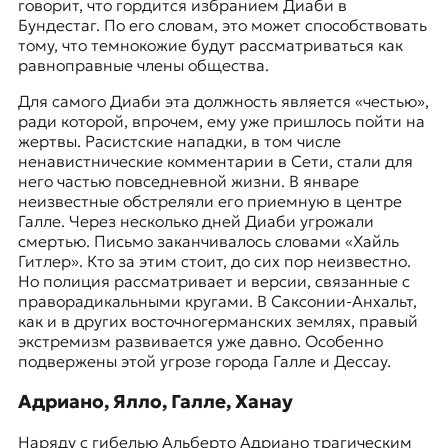
говорит, что гордится избранием Диаби в
Бундестаг. По его словам, это может способствовать
тому, что темнокожие будут рассматриваться как
равноправные члены общества.
Для самого Диаби эта должность является «честью»,
ради которой, впрочем, ему уже пришлось пойти на
жертвы. Расистские нападки, в том числе
ненавистнические комментарии в Сети, стали для
него частью повседневной жизни. В январе
неизвестные обстреляли его приемную в центре
Галле. Через несколько дней Диаби угрожали
смертью. Письмо заканчивалось словами «Хайль
Гитлер». Кто за этим стоит, до сих пор неизвестно.
Но полиция рассматривает и версии, связанные с
праворадикальными кругами. В Саксонии-Анхальт,
как и в других восточногерманских землях, правый
экстремизм развивается уже давно. Особенно
подвержены этой угрозе города Галле и Дессау.
Адриано, Ялло, Галле, Ханау
Наряду с гибелью Альберто Адриано трагическим