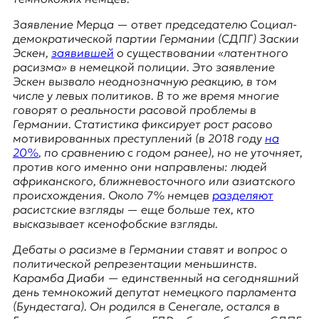
E
K
Заявление Мерца — ответ председателю
Социал-
демократической партии Германии (СДПГ)
Заскии
O
Эскен
,
заявившей
о существовании «латентного
расизма» в немецкой полиции. Это заявление
D
Эскен вызвало неоднозначную реакцию, в том
числе у левых политиков. В то же время многие
E
говорят о реальности расовой проблемы в
Германии. Статистика фиксирует рост расово
R
мотивированных преступлений (в 2018 году
на
20%
, по сравнению с годом ранее), но не уточняет,
против кого именно они направлены: людей
Е
африканского, ближневосточного или азиатского
в
происхождения. Около 7% немцев
разделяют
р
расистские взгляды — еще больше тех, кто
о
высказывает ксенофобские взгляды.
п
Дебаты о расизме в Германии ставят и вопрос о
е
политической репрезентации меньшинств.
й
Карамба Диаби — единственный на сегодняшний
с
день темнокожий депутат немецкого парламента
к
(
Бундестага
). Он родился в Сенегале, остался в
а