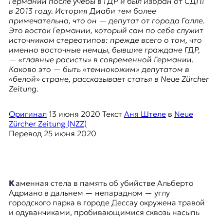
Германии после учебы в ГДР и был избран от СДПГ
я
в 2013 году. История Диаби тем более
ж
примечательна, что он — депутат от города Галле.
у
Это восток Германии, который сам по себе служит
р
источником стереотипов: прежде всего о том, что
н
именно восточные немцы, бывшие граждане ГДР,
а
— «главные расисты» в современной Германии.
л
Каково это — быть «темнокожим» депутатом в
и
«белой» стране, рассказывает статья в Neue Zürcher
с
Zeitung.
т
и
к
Оригинал
13 июня 2020
Текст
Аня Штеле
в
Neue
а
Zürcher Zeitung (NZZ)
в
Перевод
25 июня 2020
п
е
р
е
в
Каменная стела в память об убийстве Альберто
о
Адриано в дальнем — непарадном — углу
д
городского парка в городе
Дессау
окружена травой
е
и одуванчиками, пробивающимися сквозь насыпь
и