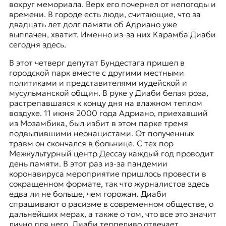
вокруг мемориала. Верх его почернел от непогоды и
к
времени. В городе есть люди, считающие, что за
о
двадцать лет долг памяти об Адриано уже
н
выплачен, хватит. Именно из-за них Карамба Диаби
т
сегодня здесь.
е
к
В этот четверг депутат Бундестага пришел в
с
городской парк вместе с другими местными
т
политиками и представителями иудейской и
е
мусульманской общин. В руке у Диаби белая роза,
растрепавшаяся к концу дня на влажном теплом
воздухе. 11 июня 2000 года Адриано, приехавший
из Мозамбика, был избит в этом парке тремя
подвыпившими неонацистами. От полученных
травм он скончался в больнице. С тех пор
Межкультурный центр Дессау каждый год проводит
день памяти. В этот раз из-за пандемии
коронавируса мероприятие пришлось провести в
сокращенном формате, так что журналистов здесь
едва ли не больше, чем горожан. Диаби
спрашивают о расизме в современном обществе, о
дальнейших мерах, а также о том, что все это значит
лично для него. Диаби терпеливо отвечает.