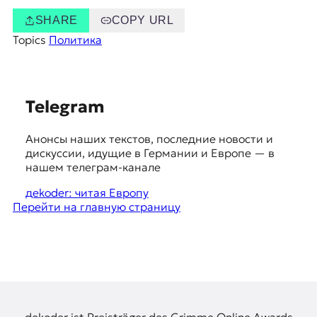
SHARE
COPY URL
Topics
Политика
S
Telegram
u
Анонсы наших текстов, последние новости и
g
дискуссии, идущие в Германии и Европе — в
g
нашем телеграм-канале
e
дekoder: читая Европу
Перейти на главную страницу
s
t
i
o
n
dekoder ist Preisträger des Grimme Online Awards