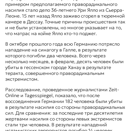
примером предполагаемого праворадикального
насилия стало дело 36-летнего Ури Ялло из Сьерра-
Леоне. 15 лет назад Ялло заживо сгорел в тюремной
камере в Дессау. Точные причины происшествия так
и не были установлены, но многое указывает на то,
что матрас на койке Ялло кто-то поджег.
В октябре прошлого года всю Германию потрясло
нападение на синагогу в Галле, в результате
которого погибли два человека. Всего через
несколько месяцев, в феврале, десять человек были
убиты в гессенском городе Ханау в результате
теракта, совершенного праворадикальным
экстремистом.
Расследование, проведенное журналистами Zeit-
Online и Tagesspiegel, показало, что после
воссоединения Германии 182 человека были убиты
в результате насилия со стороны праворадикальных
сил. Для сравнения: за последние три десятилетия
жертвами насилия со стороны левых экстремистов
стали три человека. В результате нападений
исламистских террористов погибло 14 человек.