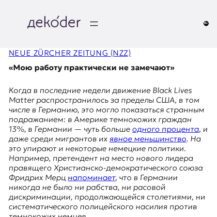
Перейти
к
содержимому
д
NEUE ZÜRCHER ZEITUNG (NZZ)
e
«Мою работу практически не замечают»
k
Когда в последние недели движение
Black Lives
o
Matter
распространилось за пределы США, в том
числе в Германию, это могло показаться странным
d
подражанием: в Америке темнокожих граждан
13%, в Германии — чуть больше
одного процента
, и
e
даже среди мигрантов их
явное меньшинство
. На
это упирают и некоторые немецкие политики.
r
Например, претендент на место нового лидера
правящего
Христианско-демократического союза
|
Фридрих Мерц
напоминает
, что в Германии
никогда не было ни рабства, ни расовой
D
дискриминации, продолжающейся столетиями, ни
систематического полицейского насилия против
темнокожих немцев.