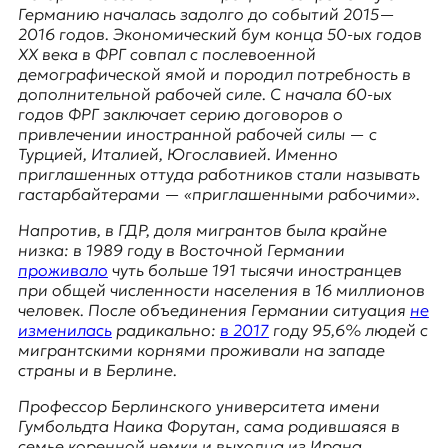
E
Германию началась задолго до событий 2015—
K
2016 годов. Экономический бум конца 50-ых годов
XX века в ФРГ совпал с послевоенной
O
демографической ямой и породил потребность в
дополнительной рабочей силе. С начала 60-ых
D
годов ФРГ заключает серию договоров о
привлечении иностранной рабочей силы — с
E
Турцией, Италией, Югославией. Именно
приглашенных оттуда работников стали называть
R
гастарбайтерами
— «приглашенными рабочими».
Напротив, в ГДР, доля мигрантов была крайне
низка: в 1989 году в Восточной Германии
Е
проживало
чуть больше 191 тысячи иностранцев
в
при общей численности населения в 16 миллионов
р
человек. После объединения Германии ситуация
не
о
изменилась
радикально:
в 2017
году 95,6% людей с
п
мигрантскими корнями проживали на западе
е
страны и в Берлине.
й
с
Профессор Берлинского университета имени
к
Гумбольдта Наика Форутан, сама родившаяся в
а
семье коренной немки и выходца из Ирана,