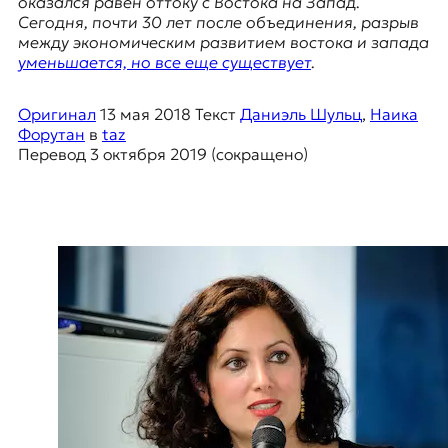
оказался равен оттоку с Востока на Запад.
к
Сегодня, почти 30 лет после объединения, разрыв
о
между экономическим развитием востока и запада
н
уменьшается, но все еще существует
.
т
е
Оригинал
13 мая 2018
Текст
Даниэль Шульц
,
Наика
к
Форутан
в
taz
с
Перевод
3 октября 2019
(сокращено)
т
е