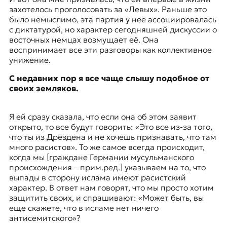
захотелось проголосовать за
«Левых»
. Раньше это
было немыслимо, эта партия у нее ассоциировалась
с диктатурой, но характер сегодняшней дискуссии о
восточных немцах возмущает её. Она
воспринимает все эти разговоры как коллективное
унижение.
С недавних пор я все чаще слышу подобное от
своих земляков.
Я ей сразу сказала, что если она об этом заявит
открыто, то все будут говорить: «Это все из-за того,
что ты из Дрездена и не хочешь признавать, что там
много расистов». То же самое всегда происходит,
когда мы [граждане Германии мусульманского
происхождения – прим.ред.] указываем на то, что
выпады в сторону ислама имеют расистский
характер. В ответ нам говорят, что мы просто хотим
защитить своих, и спрашивают: «Может быть, вы
еще скажете, что в исламе нет ничего
антисемитского»?