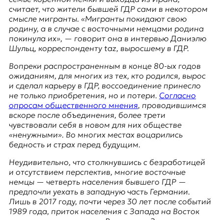
я
считает, что жители бывшей ГДР сами в некотором
ж
смысле мигранты. «Мигранты покидают свою
у
родину, а в случае с восточными немцами родина
р
покинула их», — говорит она в интервью Даниэлю
н
Шульц, корреспонденту taz, выросшему в ГДР.
а
л
Вопреки распространенным в конце 80-ых годов
и
ожиданиям, для многих из тех, кто родился, вырос
с
и сделал карьеру в ГДР, воссоединение принесло
т
не только приобретения, но и потери.
Согласно
и
опросам общественного мнения
, проводившимся
к
вскоре после объединения, более трети
а
чувствовали себя в новом для них обществе
в
«ненужными». Во многих местах воцарились
п
бедность и страх перед будущим.
е
р
Неудивительно, что столкнувшись с
безработицей
е
и отсутствием перспектив, многие восточные
в
немцы — четверть населения бывшего ГДР —
о
предпочли уехать в западную часть Германии.
д
Лишь в 2017 году, почти через 30 лет после событий
е
1989 года, приток населения с Запада на Восток
и