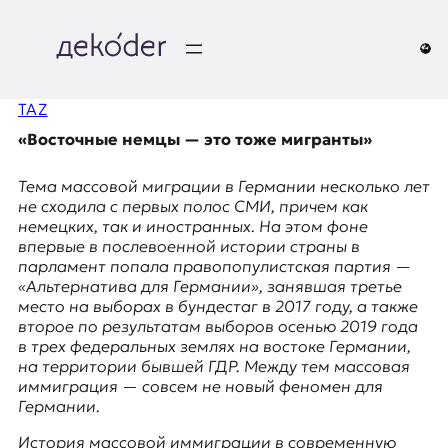
Перейти
к
содержимому
д
TAZ
e
«Восточные немцы — это тоже мигранты»
k
Тема массовой миграции в Германии несколько лет
o
не сходила с первых полос СМИ, причем как
немецких, так и иностранных. На этом фоне
d
впервые в послевоенной истории страны в
парламент попала правопопулистская партия —
e
«Альтернатива для Германии», занявшая третье
место на выборах в бундестаг в 2017 году, а также
r
второе по результатам выборов осенью 2019 года
в трех федеральных землях на востоке Германии,
|
на территории бывшей ГДР. Между тем массовая
иммиграция — совсем не новый феномен для
D
Германии.
История массовой иммиграции в современную