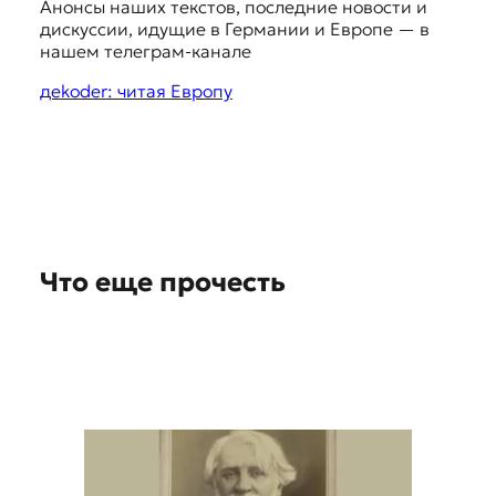
Анонсы наших текстов, последние новости и
g
дискуссии, идущие в Германии и Европе — в
g
нашем телеграм-канале
e
дekoder: читая Европу
s
t
i
o
n
Что еще прочесть
s