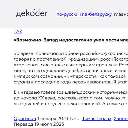
Перейти
к
содержимому
по-русски і па-беларуску
главн
д
TAZ
e
«Возможно, Запад недостаточно учел постимп
k
За время полномасштабной российско-украинско
o
говорят о постепенной «фашизации» российского
вторжения, связанные с имперским прошлым Росси
d
мере, на сегодняшний день), хотя началась очен
имперском сознании, «имперскости» как таковой 
e
страны в последние годы переживают новый эта
r
В интервью газете
taz
швейцарский историк-медие
до начала XX века, рассказывает о том, можно 
|
выходящей из-под ее опеки колонией. А также о 
D
Оригинал
1 января 2023
Текст
Томас Герлах
,
Ханне
Перевод
19 июля 2023