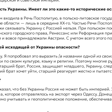
арской и советской империй.
ть Украины. Имеет ли это какие-то исторические о
м входила в Речь Посполитую
, в польско-литовское госу
ьные области — лишь в середине XX-го. Частью Речи Поспо
ски связывать Украину с Россией нельзя. При польском 
нского городского права, Ренессанс или Реформация при
и и вовсе принадлежали Австрии. С учетом всего этого п
ей исходящей от Украины опасности?
у. Я попробовал это выразить
[в названии одной из свои
ки по своим культуре, языку и религии. Поэтому многие 
старший брат, Россия, защищает младшего, Украину, след
й брат хочет уйти, старший реагирует жестко и пытается
?
казал, что без Украины Россия не может быть империей.
, которое отправлялось на экспорт через Одессу. Дон
имо учитывать и геополитическое положение, обеспечива