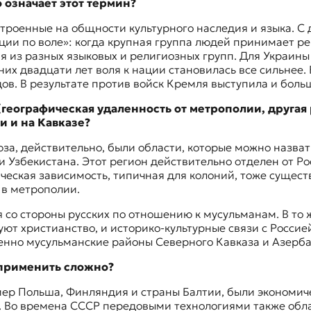
 означает этот термин?
троенные на общности культурного наследия и языка. С
ции по воле»: когда крупная группа людей принимает ре
я из разных языковых и религиозных групп. Для Украи
них двадцати лет воля к нации становилась все сильнее
в. В результате против войск Кремля выступила и боль
еографическая удаленность от метрополии, другая 
 и на Кавказе?
за, действительно, были области, которые можно назвать
и Узбекистана. Этот регион действительно отделен от Р
еская зависимость, типичная для колоний, тоже существ
 в метрополии.
я со стороны русских по отношению к мусульманам. В то 
т христианство, и историко-культурные связи с Россией
нно мусульманские районы Северного Кавказа и Азерб
 применить сложно?
р Польша, Финляндия и страны Балтии, были экономиче
. Во времена СССР передовыми технологиями также обла