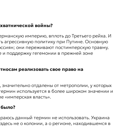
ахватнической войны?
ерманскую империю, вплоть до Третьего рейха. И
ить агрессивную политику при Путине. Основную
россиян; они переживают постимперскую травму.
е и поддержку гегемонии в прежней зоне
тносам реализовать свое право на
 значительно отдалены от метрополии, у которых
 термин используется в более широком значении и
е «имперская власть».
е было?
тараюсь данный термин не использовать. Украина
здесь не о колонии, а о регионе, находившемся в