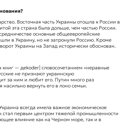
снования?
дарство. Восточная часть Украины отошла к России в
литой эта страна была дольше, чем частью России.
посредничестве основные общеевропейские
шли в Украину, но не затронули Россию. Кроме
оворот Украины на Запад исторически обоснован.
х книг
— дekoder] словосочетанием «неравные
русские не признают украинскую
ит за ним и любит его. Путин много раз
 насильно вернуть его в лоно семьи.
 Украина всегда имела важное экономическое
ецк стал первым центром тяжелой промышленности
ющее влияние как на Черном море, так и в