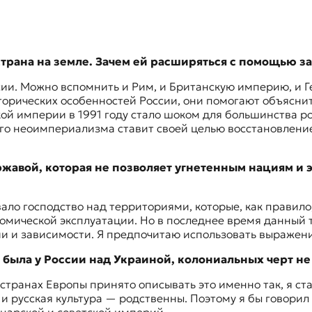
страна на земле. Зачем ей расширяться с помощью з
сии. Можно вспомнить и Рим, и Британскую империю, и Г
исторических особенностей России, они помогают объясн
ской империи в 1991 году стало шоком для большинства 
го неоимпериализма ставит своей целью восстановлени
авой, которая не позволяет угнетенным нациям и э
ло господство над территориями, которые, как правило,
номической эксплуатации. Но в последнее время данный
и и зависимости. Я предпочитаю использовать выражени
ая была у России над Украиной, колониальных черт н
х странах Европы принято описывать это именно так, я с
 и русская культура — родственны. Поэтому я бы говорил 