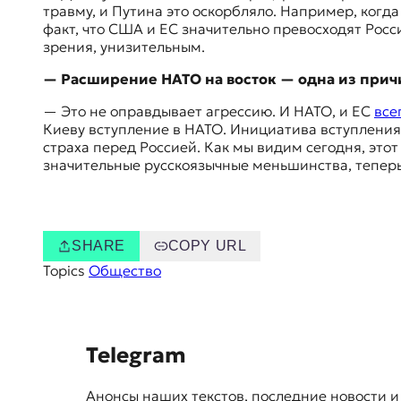
травму, и Путина это оскорбляло. Например, когд
факт, что США и ЕС значительно превосходят Росс
зрения, унизительным.
— Расширение НАТО на восток — одна из прич
— Это не оправдывает агрессию. И НАТО, и ЕС
все
Киеву вступление в НАТО. Инициатива вступления 
страха перед Россией. Как мы видим сегодня, это
значительные русскоязычные меньшинства, теперь 
SHARE
COPY URL
Topics
Общество
S
Telegram
u
Анонсы наших текстов, последние новости и