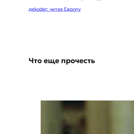
g
дekoder: читая Европу
g
e
s
t
i
o
Что еще прочесть
n
s