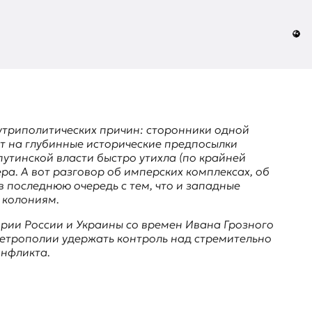
утриполитических причин: сторонники одной
т на глубинные исторические предпосылки
утинской власти быстро утихла (по крайней
ера
. А вот разговор об имперских комплексах, об
в последнюю очередь с тем, что и западные
 колониям.
рии России и Украины со времен Ивана Грозного
метрополии удержать контроль над стремительно
онфликта.