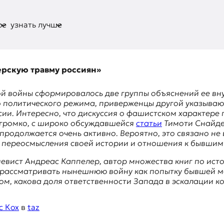
ое
узнать лучше
ерскую травму россиян»
й войны сформировалось две группы объяснений ее вн
 политического режима, приверженцы другой указываю
и. Интересно, что дискуссия о фашистском характере п
ь громко, с широко обсуждавшейся
статьи
Тимоти Снайд
продолжается очень активно. Вероятно, это связано не 
п переосмысления своей истории и отношения к бывшим
вист Андреас Каппелер, автор множества книг по исто
ли рассматривать нынешнюю войну как попытку бывшей 
том, какова доля ответственности Запада в эскалации к
с Кох
в
taz