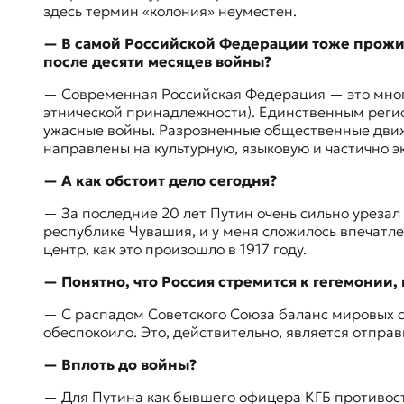
здесь термин «колония» неуместен.
— В самой Российской Федерации тоже прожив
после десяти месяцев войны?
— Современная Российская Федерация — это много
этнической принадлежности). Единственным регион
ужасные войны. Разрозненные общественные движе
направлены на культурную, языковую и частично 
— А как обстоит дело сегодня?
— За последние 20 лет Путин очень сильно урезал
республике Чувашия, и у меня сложилось впечатлен
центр, как это произошло в 1917 году.
— Понятно, что Россия стремится к гегемонии
— С распадом Советского Союза баланс мировых 
обеспокоило. Это, действительно, является отпра
— Вплоть до войны?
— Для Путина как бывшего офицера КГБ противост