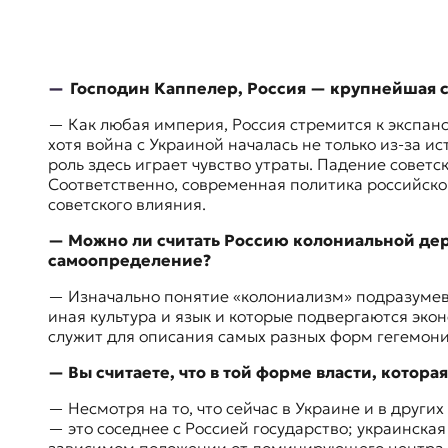
E
K
O
— Господин Каппелер, Россия — крупнейшая 
D
— Как любая империя, Россия стремится к экспан
хотя война с Украиной началась не только из-за 
E
роль здесь играет чувство утраты. Падение совет
Соответственно, современная политика российско
R
советского влияния.
— Можно ли считать Россию колониальной держ
Е
самоопределение?
в
р
— Изначально понятие «колониализм» подразумева
о
иная культура и язык и которые подвергаются эко
п
служит для описания самых разных форм гегемони
е
— Вы считаете, что в той форме власти, котор
й
с
— Несмотря на то, что сейчас в Украине и в други
к
— это соседнее с Россией государство; украинская
а