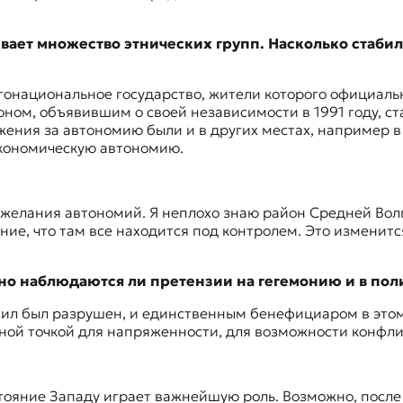
ает множество этнических групп. Насколько стабил
национальное государство, жители которого официально 
ом, объявившим о своей независимости в 1991 году, ста
ния за автономию были и в других местах, например в Т
экономическую автономию.
 желания автономий. Я неплохо знаю район Средней Волг
ие, что там все находится под контролем. Это изменится
, но наблюдаются ли претензии на гегемонию и в по
сил был разрушен, и единственным бенефициаром в этом
вной точкой для напряженности, для возможности конфли
ояние Западу играет важнейшую роль. Возможно, после 