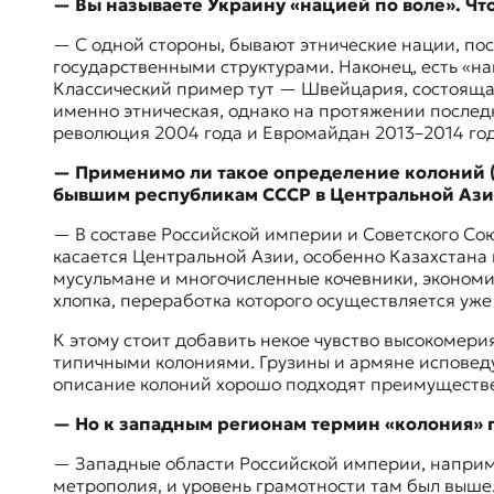
— Вы называете Украину «нацией по воле». Что
к
о
— С одной стороны, бывают этнические нации, пос
н
государственными структурами. Наконец, есть «на
т
Классический пример тут — Швейцария, состояща
е
именно этническая, однако на протяжении послед
к
революция 2004 года и Евромайдан 2013–2014 годо
с
— Применимо ли такое определение колоний (г
т
бывшим республикам СССР в Центральной Азии
е
— В составе Российской империи и Советского Сою
касается Центральной Азии, особенно Казахстана 
мусульмане и многочисленные кочевники, экономич
хлопка, переработка которого осуществляется уже
К этому стоит добавить некое чувство высокомери
типичными колониями. Грузины и армяне исповедую
описание колоний хорошо подходят преимуществе
— Но к западным регионам термин «колония»
— Западные области Российской империи, наприме
метрополия, и уровень грамотности там был выше