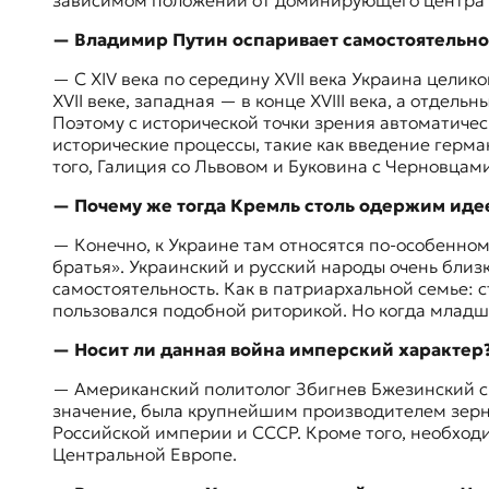
зависимом положении от доминирующего центра ц
я
ж
— Владимир Путин оспаривает самостоятельнос
у
р
— С XIV века по середину XVII века Украина
целико
н
XVII веке, западная — в конце XVIII века, а отдел
а
Поэтому с исторической точки зрения автоматиче
л
исторические процессы, такие как введение герма
и
того, Галиция со Львовом и Буковина с Черновцам
с
т
— Почему же тогда Кремль столь одержим иде
и
— Конечно, к Украине там относятся по-особенном
к
братья». Украинский и русский народы очень близ
а
самостоятельность. Как в патриархальной семье: 
в
пользовался подобной риторикой. Но когда младши
п
е
— Носит ли данная война имперский характер
р
е
— Американский политолог
Збигнев Бжезинский
с
в
значение, была крупнейшим производителем зерна
о
Российской империи и СССР. Кроме того, необход
д
Центральной Европе.
е
и