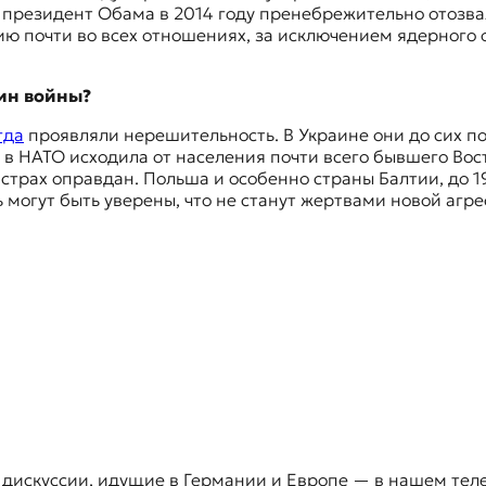
а президент Обама в 2014 году пренебрежительно отозвал
ию почти во всех отношениях, за исключением ядерного о
ин войны?
гда
проявляли нерешительность. В Украине они до сих п
в НАТО исходила от населения почти всего бывшего Вос
т страх оправдан. Польша и особенно страны Балтии, до
могут быть уверены, что не станут жертвами новой агре
 дискуссии, идущие в Германии и Европе — в нашем тел