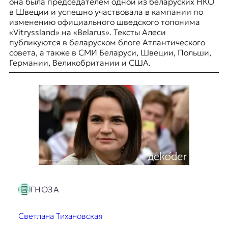
E
она была председателем одной из беларуских НКО
в Швеции и успешно участвовала в кампании по
K
изменению официального шведского топонима
«Vitryssland» на «Belarus». Тексты Алеси
O
публикуются в беларуском блоге Атлантического
совета, а также в СМИ Беларуси, Швеции, Польши,
D
Германии, Великобритании и США.
E
R
Е
в
р
о
п
е
ГНОЗА
й
с
к
Светлана Тихановская
а