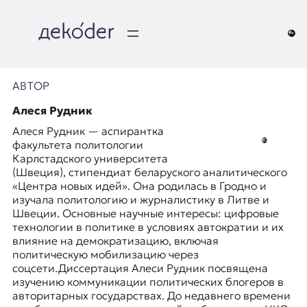
Перейти
к
содержимому
д
e
АВТОР
k
Алеся Рудник
Алеся Рудник — аспирантка
o
факультета политологии
Карлстадского университета
d
(Швеция), стипендиат беларуского аналитического
«Центра новых идей». Она родилась в Гродно и
e
изучала политологию и журналистику в Литве и
Швеции. Основные научные интересы: цифровые
r
технологии в политике в условиях автократии и их
влияние на демократизацию, включая
|
политическую мобилизацию через
соцсети.Диссертация Алеси Рудник посвящена
D
изучению коммуникации политических блогеров в
авторитарных государствах. До недавнего времени