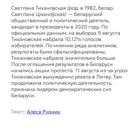
я
ж
Светлана Тихановская (род. в 1982, белар.
у
Святлана Ціханоўская) — беларуский
р
общественный и политический деятель,
н
кандидат в президенты в 2020 году. По
а
официальным данным, на выборах 9 августа
л
Тихановская набрала 10,12% голосов
и
избирателей. По мнению ряда аналитиков,
с
результаты были сфальсифицированы,
т
Тихановская набрала значительно больше.
и
После оглашения результатов в Беларуси
к
начались акции протеста. 11 августа из-за угроз
а
Тихановская вынужденно уехала в Литву. Там
в
продолжила политическую деятельность,
п
признана лидером демократических сил
е
Беларуси.
р
е
Текст:
Алеся Рудник
в
о
д
е
и