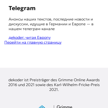
к
S
Telegram
о
н
u
т
Анонсы наших текстов, последние новости и
g
е
дискуссии, идущие в Германии и Европе — в
к
g
нашем телеграм-канале
с
e
дekoder: читая Европу
т
Перейти на главную страницу
е
s
t
i
o
n
s
dekoder ist Preisträger des Grimme Online Awards
2016 und 2021 sowie des Karl-Wilhelm-Fricke-Preis
2021.