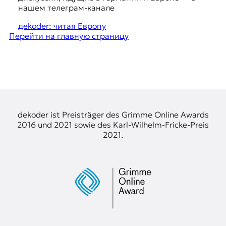
я
g
нашем телеграм-канале
ж
e
у
дekoder: читая Европу
р
Перейти на главную страницу
s
н
t
а
л
i
и
o
с
т
n
и
s
к
dekoder ist Preisträger des Grimme Online Awards
а
2016 und 2021 sowie des Karl-Wilhelm-Fricke-Preis
в
2021.
п
е
р
е
в
о
д
е
и