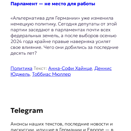
E
Парламент — не место для работы
K
«Альтернатива для Германии» уже изменила
O
немецкую политику. Сегодня депутаты от этой
партии заседают в парламентах почти всех
D
федеральных земель, а после выборов осенью
2024 года крайне правые наверняка усилят
E
свое влияние. Чего они добились за последние
десять лет?
R
Политика
Текст:
Анна-Софи Хайнце
,
Деннис
Е
Юджель
,
Тоббиас Мюллер
в
р
о
п
е
S
й
Telegram
с
u
к
Анонсы наших текстов, последние новости и
g
а
дискуссии, идущие в Германии и Европе — в