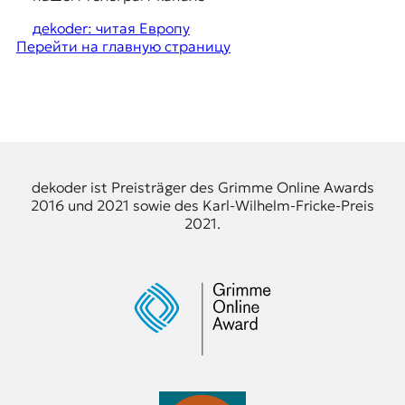
я
e
ж
дekoder: читая Европу
у
Перейти на главную страницу
s
р
t
н
а
i
л
o
и
с
n
т
s
и
dekoder ist Preisträger des Grimme Online Awards
к
2016 und 2021 sowie des Karl-Wilhelm-Fricke-Preis
а
2021.
в
п
е
р
е
в
о
д
е
и