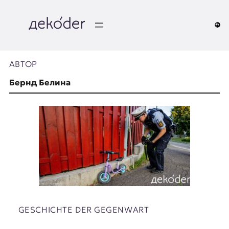
Перейти
к
содержимому
д
e
АВТОР
k
Бернд Белина
o
d
e
r
|
D
GESCHICHTE DER GEGENWART