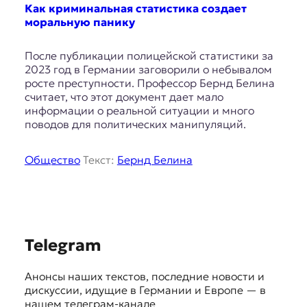
E
Как криминальная статистика создает
K
моральную панику
O
После публикации полицейской статистики за
2023 год в Германии заговорили о небывалом
D
росте преступности. Профессор Бернд Белина
считает, что этот документ дает мало
E
информации о реальной ситуации и много
поводов для политических манипуляций.
R
Общество
Текст:
Бернд Белина
Е
в
р
о
п
S
е
Telegram
й
u
с
Анонсы наших текстов, последние новости и
g
к
дискуссии, идущие в Германии и Европе — в
а
g
нашем телеграм-канале