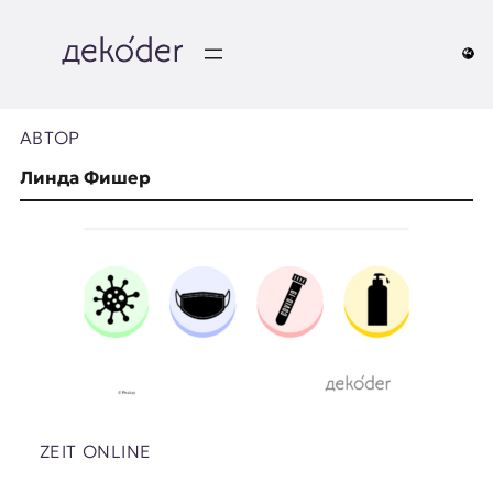
Перейти
к
содержимому
д
e
АВТОР
k
Линда Фишер
o
d
e
r
|
D
ZEIT ONLINE