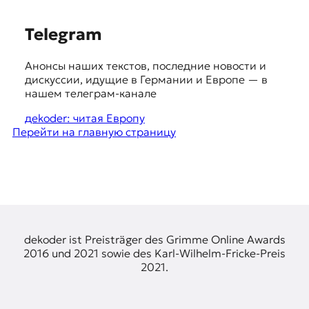
я
ж
S
у
Telegram
р
u
н
Анонсы наших текстов, последние новости и
g
а
дискуссии, идущие в Германии и Европе — в
л
g
нашем телеграм-канале
и
e
с
дekoder: читая Европу
т
Перейти на главную страницу
s
и
t
к
а
i
в
o
п
е
n
р
s
е
dekoder ist Preisträger des Grimme Online Awards
в
2016 und 2021 sowie des Karl-Wilhelm-Fricke-Preis
о
2021.
д
е
и