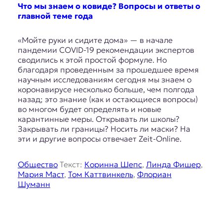
E
Что мы знаем о ковиде? Вопросы и ответы о
K
главной теме года
O
«Мойте руки и сидите дома» — в начале
пандемии COVID-19 рекомендации экспертов
D
сводились к этой простой формуле. Но
благодаря проведенным за прошедшее время
E
научным исследованиям сегодня мы знаем о
коронавирусе несколько больше, чем полгода
R
назад; это знание (как и остающиеся вопросы)
во многом будет определять и новые
карантинные меры. Открывать ли школы?
Е
Закрывать ли границы? Носить ли маски? На
в
эти и другие вопросы отвечает Zeit-Online.
р
о
п
Общество
Текст:
Коринна Шепс
,
Линда Фишер
,
е
Мария Маст
,
Том Каттвинкель
,
Флориан
й
Шуманн
с
к
а