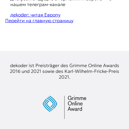
я
g
нашем телеграм-канале
ж
e
у
дekoder: читая Европу
р
Перейти на главную страницу
s
н
t
а
л
i
и
o
с
т
n
и
s
к
dekoder ist Preisträger des Grimme Online Awards
а
2016 und 2021 sowie des Karl-Wilhelm-Fricke-Preis
в
2021.
п
е
р
е
в
о
д
е
и