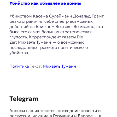
E
Убийство как объявление войны
K
Убийством Касема Сулеймани Дональд Трамп
O
резко ограничил себе спектр возможных
действий на Ближнем Востоке. Возможно, это
D
была его самая большая стратегическая
глупость. Корреспондент газеты Die
E
Zeit Михаэль Туманн — о возможных
последствиях громкого политического
R
убийства.
Е
Политика
Текст:
Михаэль Туманн
в
р
о
п
е
S
й
Telegram
с
u
к
Анонсы наших текстов, последние новости и
g
а
дискуссии, идущие в Германии и Европе — в