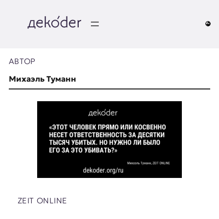
Перейти
к
содержимому
д
e
АВТОР
k
Михаэль Туманн
o
d
e
r
|
D
ZEIT ONLINE