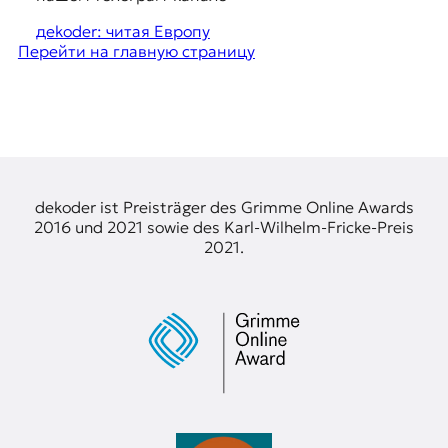
я
e
ж
дekoder: читая Европу
у
Перейти на главную страницу
s
р
t
н
а
i
л
o
и
с
n
т
s
и
dekoder ist Preisträger des Grimme Online Awards
к
2016 und 2021 sowie des Karl-Wilhelm-Fricke-Preis
а
2021.
в
п
е
р
е
в
о
д
е
и