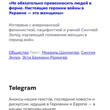
E
«Не обязательно превозносить людей в
K
форме. Настоящие героини войны в
Украине — это женщины»
O
Интервью с американской
D
феминисткой, пацифисткой и ученой Синтией
Энлоу, изучающей положение женщин в
E
период войн.
R
Общество
Текст:
Михаэль Шиллигер
,
Синтия
Энлоу
,
Эсти Бауманн-Рюдигер
Е
в
р
о
п
S
е
Telegram
й
u
с
Анонсы наших текстов, последние новости и
g
к
дискуссии, идущие в Германии и Европе — в
а
g
нашем телеграм-канале