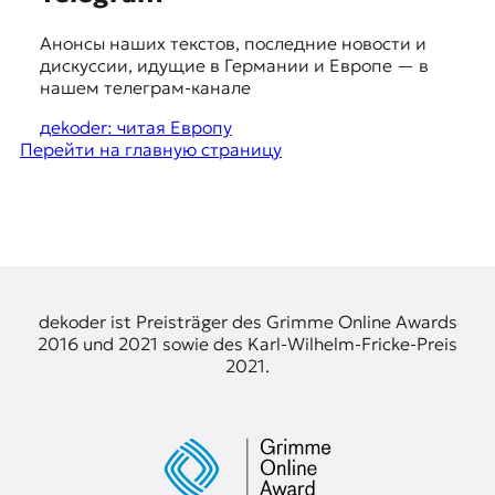
я
u
ж
Анонсы наших текстов, последние новости и
у
g
дискуссии, идущие в Германии и Европе — в
р
g
нашем телеграм-канале
н
а
e
дekoder: читая Европу
л
Перейти на главную страницу
s
и
с
t
т
i
и
к
o
а
n
в
п
s
dekoder ist Preisträger des Grimme Online Awards
е
2016 und 2021 sowie des Karl-Wilhelm-Fricke-Preis
р
2021.
е
в
о
д
е
и