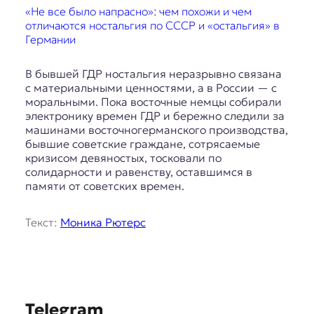
E
«Не все было напрасно»: чем похожи и чем
K
отличаются ностальгия по СССР и «остальгия» в
Германии
O
В бывшей ГДР ностальгия неразрывно связана
D
с материальными ценностями, а в России — с
моральными. Пока восточные немцы собирали
E
электронику времен ГДР и бережно следили за
машинами восточногерманского производства,
R
бывшие советские граждане, сотрясаемые
кризисом девяностых, тосковали по
солидарности и равенству, оставшимся в
Е
памяти от советских времен.
в
р
о
Текст:
Моника Рютерс
п
е
й
с
к
а
S
Telegram