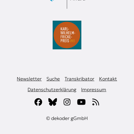
к
о
н
т
е
к
с
т
е
Newsletter
Suche
Transkribator
Kontakt
Datenschutzerklärung
Impressum
© dekoder gGmbH