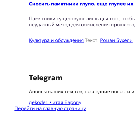
E
Сносить памятники глупо, еще глупее их 
K
Памятники существуют лишь для того, чтобы
O
неудачный метод для осмысления прошлого, 
D
Культура и обсуждения
Текст:
Роман Бухели
E
R
S
Е
Telegram
в
u
р
Анонсы наших текстов, последние новости и
g
о
п
дekoder: читая Европу
g
е
Перейти на главную страницу
e
й
с
s
к
t
а