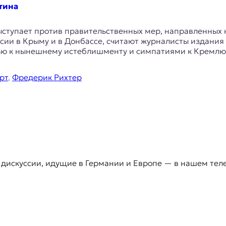
тина
ыступает против правительственных мер, направленных 
сии в Крыму и в Донбассе, считают журналисты издания
нью к нынешнему истеблишменту и симпатиями к Кремлю
рт
,
Фредерик Рихтер
 дискуссии, идущие в Германии и Европе — в нашем тел