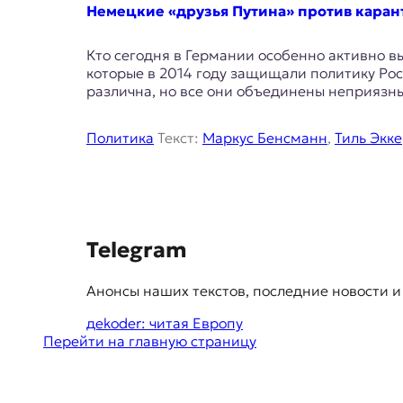
E
Немецкие «друзья Путина» против каран
K
Кто сегодня в Германии особенно активно в
O
которые в 2014 году защищали политику Рос
различна, но все они объединены неприяз
D
E
Политика
Текст:
Маркус Бенсманн
,
Тиль Экке
R
Е
S
в
Telegram
р
u
о
Анонсы наших текстов, последние новости и
g
п
е
дekoder: читая Европу
g
й
Перейти на главную страницу
e
с
к
s
а