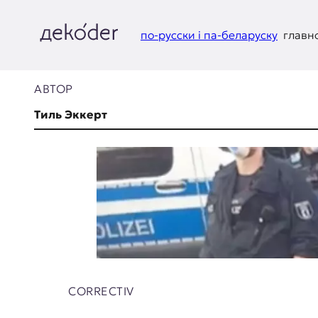
Перейти
к
содержимому
по-русски і па-беларуску
главн
д
e
АВТОР
k
Тиль Эккерт
o
d
e
r
|
D
CORRECTIV