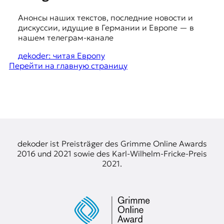
я
u
ж
Анонсы наших текстов, последние новости и
g
у
дискуссии, идущие в Германии и Европе — в
р
g
нашем телеграм-канале
н
e
а
дekoder: читая Европу
л
Перейти на главную страницу
s
и
t
с
т
i
и
o
к
а
n
в
s
п
dekoder ist Preisträger des Grimme Online Awards
е
2016 und 2021 sowie des Karl-Wilhelm-Fricke-Preis
р
2021.
е
в
о
д
е
и