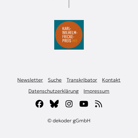
к
о
н
т
е
к
с
т
е
Newsletter
Suche
Transkribator
Kontakt
Datenschutzerklärung
Impressum
© dekoder gGmbH