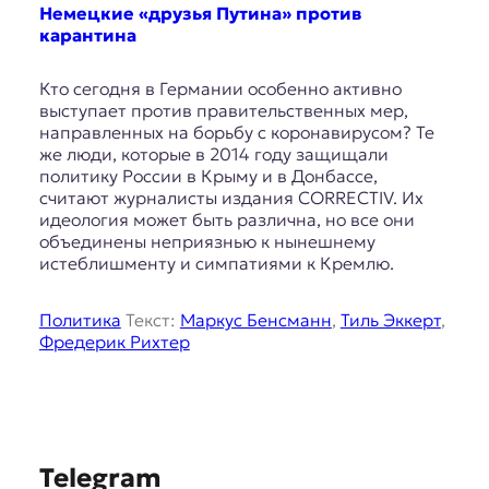
E
Немецкие «друзья Путина» против
K
карантина
O
Кто сегодня в Германии особенно активно
выступает против правительственных мер,
D
направленных на борьбу с коронавирусом? Те
же люди, которые в 2014 году защищали
E
политику России в Крыму и в Донбассе,
считают журналисты издания CORRECTIV. Их
R
идеология может быть различна, но все они
объединены неприязнью к нынешнему
истеблишменту и симпатиями к Кремлю.
Е
в
р
Политика
Текст:
Маркус Бенсманн
,
Тиль Эккерт
,
о
Фредерик Рихтер
п
е
й
с
к
S
а
Telegram