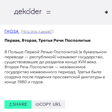
Перейти
к
содержимому
д
e
ГНОЗА
(Что это такое?)
k
Первая, Вторая, Третья Речи Посполитые
o
В Польше Первой Речью Посполитой (в буквальном
переводе — республикой) называют государство,
d
существовавшее до разделов конца XVIII века.
Вторая Речь Посполитая — независимое
e
государство межвоенного периода, Третья была
создана после падения просоветской диктатуры в
r
конце 1980-х годов.
|
D
SHARE
COPY URL