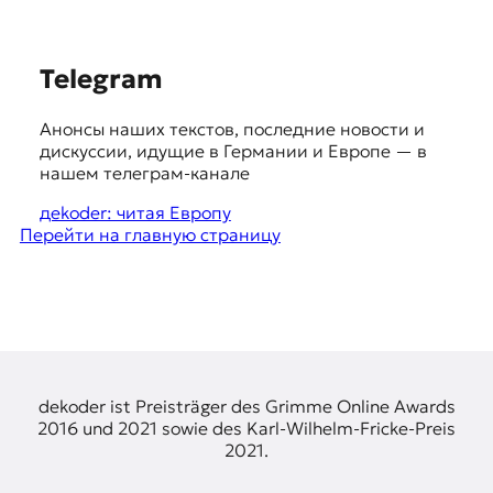
E
K
S
Telegram
O
u
D
Анонсы наших текстов, последние новости и
g
дискуссии, идущие в Германии и Европе — в
E
g
нашем телеграм-канале
e
R
дekoder: читая Европу
Перейти на главную страницу
s
t
Е
в
i
р
o
о
п
n
е
s
dekoder ist Preisträger des Grimme Online Awards
й
2016 und 2021 sowie des Karl-Wilhelm-Fricke-Preis
с
2021.
к
а