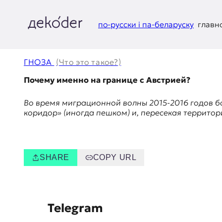
Перейти
к
содержимому
по-русски і па-беларуску
главн
д
e
ГНОЗА
(Что это такое?)
k
Почему именно на границе с Австрией?
o
Во время миграционной волны 2015-2016 годов б
коридор» (иногда пешком) и, пересекая террито
d
e
r
SHARE
COPY URL
|
D
S
Telegram