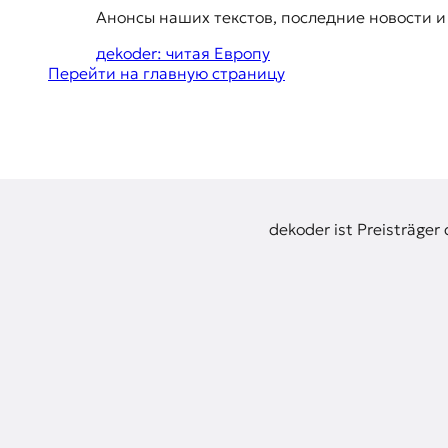
E
u
Анонсы наших текстов, последние новости и
g
K
дekoder: читая Европу
g
O
Перейти на главную страницу
e
D
s
t
E
i
R
o
dekoder ist Preisträger
n
Е
s
в
р
о
п
е
й
с
к
а