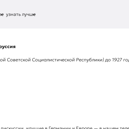
ое
узнать лучше
руссия
й Советской Социалистической Республики) до 1927 го
 дискуссии, идущие в Германии и Европе — в нашем тел