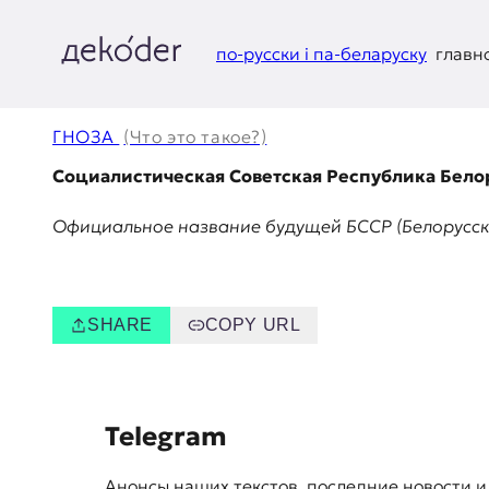
Перейти
к
содержимому
по-русски і па-беларуску
главн
д
e
ГНОЗА
(Что это такое?)
k
Социалистическая Советская Республика Бело
o
Официальное название будущей БССР (Белорусско
d
e
SHARE
COPY URL
r
|
S
Telegram
D
u
Анонсы наших текстов, последние новости и