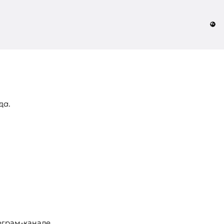
да.
еграм-канале