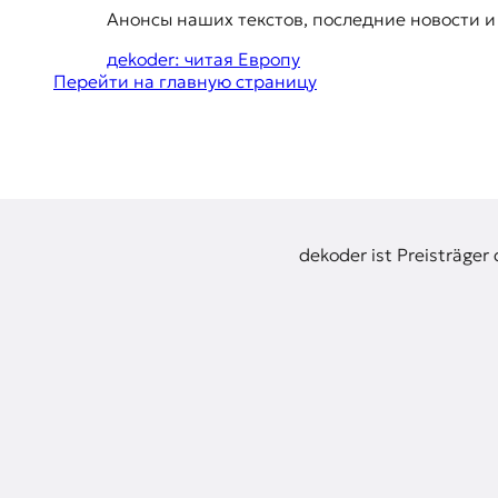
E
u
Анонсы наших текстов, последние новости и
g
K
дekoder: читая Европу
g
O
Перейти на главную страницу
e
D
s
t
E
i
R
o
dekoder ist Preisträger
n
Е
s
в
р
о
п
е
й
с
к
а