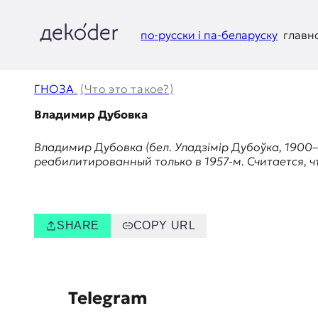
Перейти
к
содержимому
по-русски і па-беларуску
главн
д
e
ГНОЗА
(Что это такое?)
k
Владимир Дубовка
o
Владимир Дубовка (бел.
Уладзімір Дубоўка
, 1900
реабилитированный только в 1957-м. Считается, ч
d
e
r
SHARE
COPY URL
|
D
S
Telegram